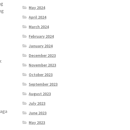
ng
May 2024
ng
April 2024
March 2024
February 2024
January 2024
December 2023
.
November 2023
October 2023
September 2023
August 2023
July 2023
jaga
June 2023
May 2023