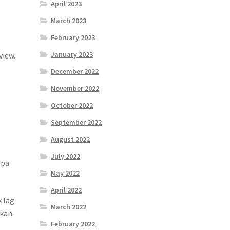
April 2023
March 2023
February 2023
January 2023
view.
December 2022
November 2022
October 2022
September 2022
August 2022
July 2022
apa
May 2022
April 2022
 lag
March 2022
kan.
February 2022