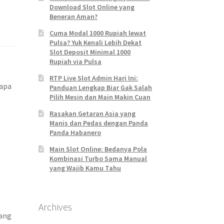
Download Slot Online yang
Beneran Aman?
Cuma Modal 1000 Rupiah lewat
Pulsa? Yuk Kenali Lebih Dekat
Slot Deposit Minimal 1000
Rupiah via Pulsa
RTP Live Slot Admin Hari Ini:
napa
Panduan Lengkap Biar Gak Salah
Pilih Mesin dan Main Makin Cuan
u
Rasakan Getaran Asia yang
Manis dan Pedas dengan Panda
Panda Habanero
Main Slot Online: Bedanya Pola
Kombinasi Turbo Sama Manual
yang Wajib Kamu Tahu
Archives
uang