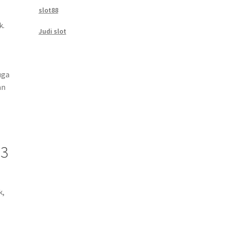
slot88
k.
Judi slot
uga
an
23
k,