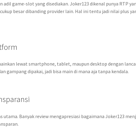
 adil game-slot yang disediakan. Joker123 dikenal punya RTP ya
up besar dibanding provider lain. Hal ini tentu jadi nilai plus ya
tform
mainkan lewat smartphone, tablet, maupun desktop dengan lancar
an gampang dipakai, jadi bisa main di mana aja tanpa kendala.
nsparansi
tas utama. Banyak review mengapresiasi bagaimana Joker123 men
ansparan.