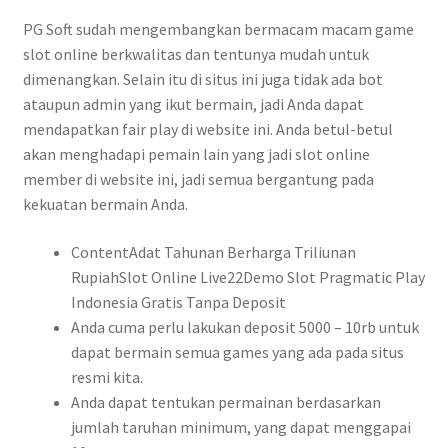
PG Soft sudah mengembangkan bermacam macam game
slot online berkwalitas dan tentunya mudah untuk
dimenangkan. Selain itu di situs ini juga tidak ada bot
ataupun admin yang ikut bermain, jadi Anda dapat
mendapatkan fair play di website ini. Anda betul-betul
akan menghadapi pemain lain yang jadi slot online
member di website ini, jadi semua bergantung pada
kekuatan bermain Anda.
ContentAdat Tahunan Berharga Triliunan
RupiahSlot Online Live22Demo Slot Pragmatic Play
Indonesia Gratis Tanpa Deposit
Anda cuma perlu lakukan deposit 5000 – 10rb untuk
dapat bermain semua games yang ada pada situs
resmi kita.
Anda dapat tentukan permainan berdasarkan
jumlah taruhan minimum, yang dapat menggapai