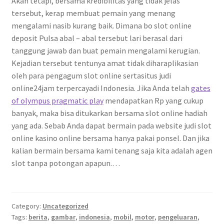
Akan tetapi, bersama kredibilitas yang tidak jelas
tersebut, kerap membuat pemain yang menang
mengalami nasib kurang baik. Dimana bo slot online
deposit Pulsa abal – abal tersebut lari berasal dari
tanggung jawab dan buat pemain mengalami kerugian.
Kejadian tersebut tentunya amat tidak diharaplikasian
oleh para pengagum slot online sertasitus judi
online24jam terpercayadi Indonesia. Jika Anda telah
gates
of olympus pragmatic play
mendapatkan Rp yang cukup
banyak, maka bisa ditukarkan bersama slot online hadiah
yang ada. Sebab Anda dapat bermain pada website judi slot
online kasino online bersama hanya pakai ponsel. Dan jika
kalian bermain bersama kami tenang saja kita adalah agen
slot tanpa potongan apapun.…
Category:
Uncategorized
Tags:
berita
,
gambar
,
indonesia
,
mobil
,
motor
,
pengeluaran
,