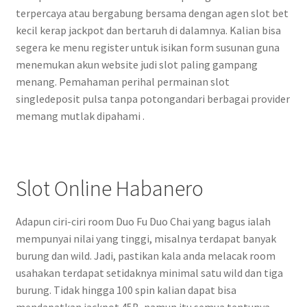
terpercaya atau bergabung bersama dengan agen slot bet
kecil kerap jackpot dan bertaruh di dalamnya. Kalian bisa
segera ke menu register untuk isikan form susunan guna
menemukan akun website judi slot paling gampang
menang. Pemahaman perihal permainan slot
singledeposit pulsa tanpa potongandari berbagai provider
memang mutlak dipahami .
Slot Online Habanero
Adapun ciri-ciri room Duo Fu Duo Chai yang bagus ialah
mempunyai nilai yang tinggi, misalnya terdapat banyak
burung dan wild. Jadi, pastikan kala anda melacak room
usahakan terdapat setidaknya minimal satu wild dan tiga
burung. Tidak hingga 100 spin kalian dapat bisa
mendapatkan jackpot 45B, namun itu semua tentunya