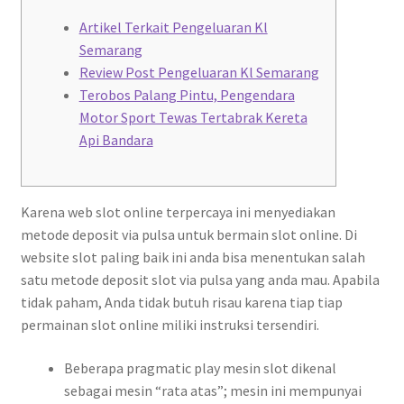
Artikel Terkait Pengeluaran Kl
Semarang
Review Post Pengeluaran Kl Semarang
Terobos Palang Pintu, Pengendara
Motor Sport Tewas Tertabrak Kereta
Api Bandara
Karena web slot online terpercaya ini menyediakan
metode deposit via pulsa untuk bermain slot online. Di
website slot paling baik ini anda bisa menentukan salah
satu metode deposit slot via pulsa yang anda mau. Apabila
tidak paham, Anda tidak butuh risau karena tiap tiap
permainan slot online miliki instruksi tersendiri.
Beberapa pragmatic play mesin slot dikenal
sebagai mesin “rata atas”; mesin ini mempunyai