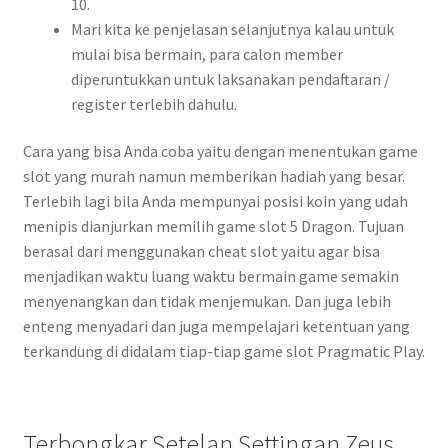
10.
Mari kita ke penjelasan selanjutnya kalau untuk
mulai bisa bermain, para calon member
diperuntukkan untuk laksanakan pendaftaran /
register terlebih dahulu.
Cara yang bisa Anda coba yaitu dengan menentukan game
slot yang murah namun memberikan hadiah yang besar.
Terlebih lagi bila Anda mempunyai posisi koin yang udah
menipis dianjurkan memilih game slot 5 Dragon. Tujuan
berasal dari menggunakan cheat slot yaitu agar bisa
menjadikan waktu luang waktu bermain game semakin
menyenangkan dan tidak menjemukan. Dan juga lebih
enteng menyadari dan juga mempelajari ketentuan yang
terkandung di didalam tiap-tiap game slot Pragmatic Play.
Terbongkar Setelan Settingan Zeus