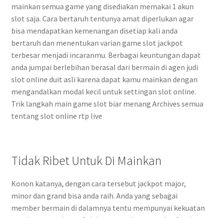
mainkan semua game yang disediakan memakai 1 akun
slot saja. Cara bertaruh tentunya amat diperlukan agar
bisa mendapatkan kemenangan disetiap kali anda
bertaruh dan menentukan varian game slot jackpot
terbesar menjadi incaranmu. Berbagai keuntungan dapat
anda jumpai berlebihan berasal dari bermain di agen judi
slot online duit asli karena dapat kamu mainkan dengan
mengandalkan modal kecil untuk settingan slot online.
Trik langkah main game slot biar menang Archives semua
tentang slot online rtp live
Tidak Ribet Untuk Di Mainkan
Konon katanya, dengan cara tersebut jackpot major,
minor dan grand bisa anda raih. Anda yang sebagai
member bermain di dalamnya tentu mempunyai kekuatan