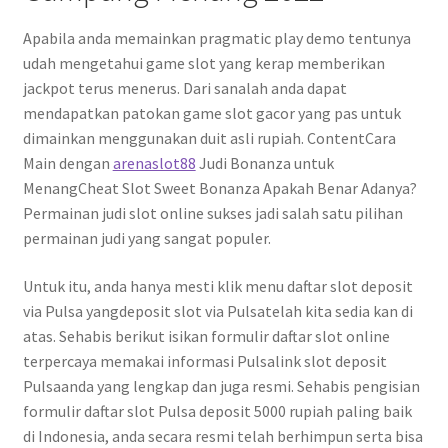
Apabila anda memainkan pragmatic play demo tentunya
udah mengetahui game slot yang kerap memberikan
jackpot terus menerus. Dari sanalah anda dapat
mendapatkan patokan game slot gacor yang pas untuk
dimainkan menggunakan duit asli rupiah. ContentCara
Main dengan
arenaslot88
Judi Bonanza untuk
MenangCheat Slot Sweet Bonanza Apakah Benar Adanya?
Permainan judi slot online sukses jadi salah satu pilihan
permainan judi yang sangat populer.
Untuk itu, anda hanya mesti klik menu daftar slot deposit
via Pulsa yangdeposit slot via Pulsatelah kita sedia kan di
atas. Sehabis berikut isikan formulir daftar slot online
terpercaya memakai informasi Pulsalink slot deposit
Pulsaanda yang lengkap dan juga resmi. Sehabis pengisian
formulir daftar slot Pulsa deposit 5000 rupiah paling baik
di Indonesia, anda secara resmi telah berhimpun serta bisa