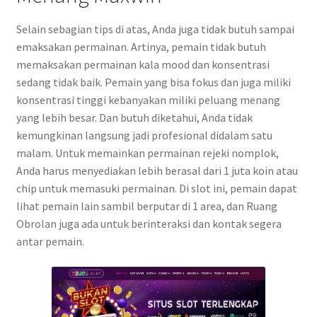
Selain sebagian tips di atas, Anda juga tidak butuh sampai
emaksakan permainan. Artinya, pemain tidak butuh
memaksakan permainan kala mood dan konsentrasi
sedang tidak baik. Pemain yang bisa fokus dan juga miliki
konsentrasi tinggi kebanyakan miliki peluang menang
yang lebih besar. Dan butuh diketahui, Anda tidak
kemungkinan langsung jadi profesional didalam satu
malam. Untuk memainkan permainan rejeki nomplok,
Anda harus menyediakan lebih berasal dari 1 juta koin atau
chip untuk memasuki permainan. Di slot ini, pemain dapat
lihat pemain lain sambil berputar di 1 area, dan Ruang
Obrolan juga ada untuk berinteraksi dan kontak segera
antar pemain.