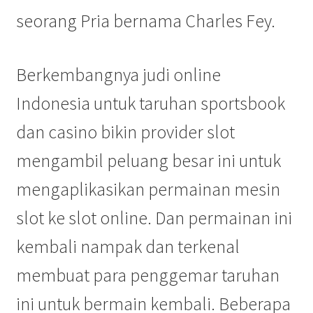
seorang Pria bernama Charles Fey.
Berkembangnya judi online
Indonesia untuk taruhan sportsbook
dan casino bikin provider slot
mengambil peluang besar ini untuk
mengaplikasikan permainan mesin
slot ke slot online. Dan permainan ini
kembali nampak dan terkenal
membuat para penggemar taruhan
ini untuk bermain kembali. Beberapa