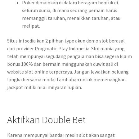
Poker dimainkan di dalam beragam bentuk di
seluruh dunia, di mana seorang pemain harus
memanggil taruhan, menaikkan taruhan, atau
melipat.
Situs ini sedia kan 2 pilihan type akun demo slot berasal
dari provider Pragmatic Play Indonesia. Slotmania yang
telah mempunyai segudang pengalaman bisa segera klaim
bonus 100% dan bermain menggunakan duwit asli di
website slot online terpercaya. Jangan lewatkan peluang
langka bersama modal tambahan untuk memenangkan
jackpot miliki nilai milyaran rupiah.
Aktifkan Double Bet
Karena mempunyai bandar mesin slot akan sangat