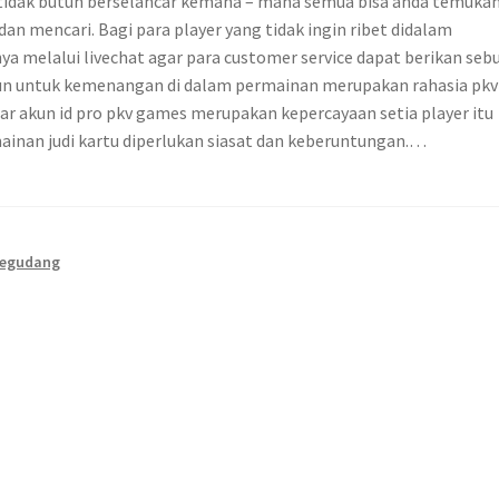
a tidak butuh berselancar kemana – mana semua bisa anda temuka
dan mencari. Bagi para player yang tidak ingin ribet didalam
ya melalui livechat agar para customer service dapat berikan seb
mun untuk kemenangan di dalam permainan merupakan rahasia pkv
r akun id pro pkv games merupakan kepercayaan setia player itu
ainan judi kartu diperlukan siasat dan keberuntungan.…
egudang