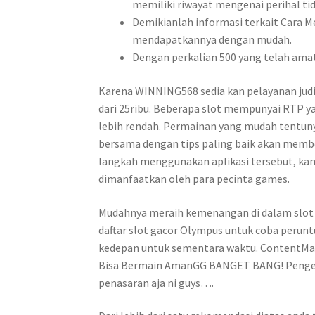
memiliki riwayat mengenai perihal ti
Demikianlah informasi terkait Cara M
mendapatkannya dengan mudah.
Dengan perkalian 500 yang telah amat 
Karena WINNING568 sedia kan pelayanan judi 
dari 25ribu. Beberapa slot mempunyai RTP ya
lebih rendah. Permainan yang mudah tentuny
bersama dengan tips paling baik akan member
langkah menggunakan aplikasi tersebut, kam
dimanfaatkan oleh para pecinta games.
Mudahnya meraih kemenangan di dalam slot in
daftar slot gacor Olympus untuk coba perunt
kedepan untuk sementara waktu. ContentMana
Bisa Bermain AmanGG BANGET BANG! Pengen 
penasaran aja ni guys….