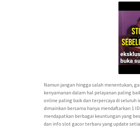
Namun jangan hingga salah menentukan, gara
kenyamanan dalam hal pelayanan paling bai
online paling baik dan terpercaya di seluru
dimainkan bersama hanya mendaftarkan 1 ID
mendapatkan berbagai keuntungan yang besar 
dan info slot gacor terbaru yang update setia