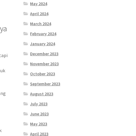
May 2024
April 2024
March 2024
nya
February 2024
January 2024
December 2023
tapi
November 2023
tuk
October 2023
September 2023
ang
August 2023
July 2023
June 2023
May 2023
k
April 2023