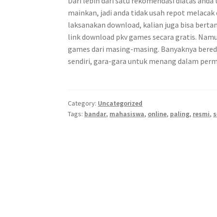
Dari lebih dari satu rekomendasi diatas and
mainkan, jadi anda tidak usah repot melacak 
laksanakan download, kalian juga bisa bertan
link download pkv games secara gratis. Na
games dari masing-masing. Banyaknya bereda
sendiri, gara-gara untuk menang dalam perm
Category:
Uncategorized
Tags:
bandar
,
mahasiswa
,
online
,
paling
,
resmi
,
s