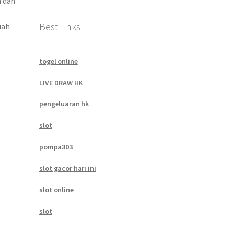
n dan
Best Links
uah
togel online
LIVE DRAW HK
pengeluaran hk
slot
pompa303
slot gacor hari ini
slot online
slot