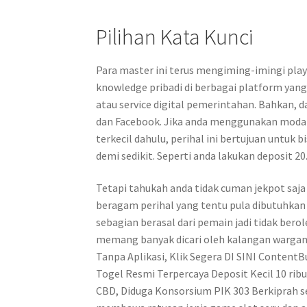
Pilihan Kata Kunci
Para master ini terus mengiming-imingi playe
knowledge pribadi di berbagai platform ya
atau service digital pemerintahan. Bahkan, d
dan Facebook. Jika anda menggunakan modal 
terkecil dahulu, perihal ini bertujuan untuk 
demi sedikit. Seperti anda lakukan deposit 20
Tetapi tahukah anda tidak cuman jekpot saja
beragam perihal yang tentu pula dibutuhkan o
sebagian berasal dari pemain jadi tidak ber
memang banyak dicari oleh kalangan wargane
Tanpa Aplikasi, Klik Segera DI SINI Content
Togel Resmi Terpercaya Deposit Kecil 10 rib
CBD, Diduga Konsorsium PIK 303 Berkiprah s