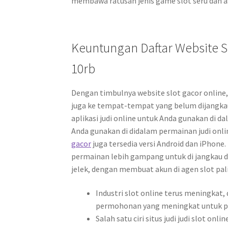
membawa ratusan jenis game slot seru dan as
Keuntungan Daftar Website S
10rb
Dengan timbulnya website slot gacor online,
juga ke tempat-tempat yang belum dijangkau
aplikasi judi online untuk Anda gunakan di da
Anda gunakan di didalam permainan judi onli
gacor
juga tersedia versi Android dan iPhone. 
permainan lebih gampang untuk di jangkau d
jelek, dengan membuat akun di agen slot pa
Industri slot online terus meningka
permohonan yang meningkat untuk pe
Salah satu ciri situs judi judi slot onl