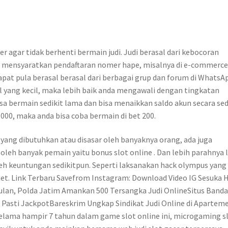
r agar tidak berhenti bermain judi. Judi berasal dari kebocoran
ng mensyaratkan pendaftaran nomer hape, misalnya di e-commerc
apat pula berasal berasal dari berbagai grup dan forum di WhatsA
yang kecil, maka lebih baik anda mengawali dengan tingkatan
bisa bermain sedikit lama dan bisa menaikkan saldo akun secara sed
.000, maka anda bisa coba bermain di bet 200.
 yang dibutuhkan atau disasar oleh banyaknya orang, ada juga
leh banyak pemain yaitu bonus slot online . Dan lebih parahnya l
oleh keuntungan sedikitpun. Seperti laksanakan hack olympus yang
t. Link Terbaru Savefrom Instagram: Download Video IG Sesuka H
Bulan, Polda Jatim Amankan 500 Tersangka Judi OnlineSitus Banda
u Pasti JackpotBareskrim Ungkap Sindikat Judi Online di Apartem
elama hampir 7 tahun dalam game slot online ini, microgaming s