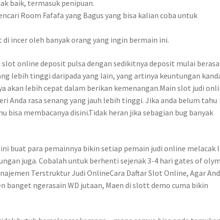
dak baik, termasuk penipuan.
encari Room Fafafa yang Bagus yang bisa kalian coba untuk
di incer oleh banyak orang yang ingin bermain ini.
slot online deposit pulsa dengan sedikitnya deposit mulai berasa
ng lebih tinggi daripada yang lain, yang artinya keuntungan kan
a akan lebih cepat dalam berikan kemenangan.Main slot judi onl
i Anda rasa senang yang jauh lebih tinggi. Jika anda belum tahu
u bisa membacanya disini.Tidak heran jika sebagian bug banyak
i buat para pemainnya bikin setiap pemain judi online melacak l
ungan juga. Cobalah untuk berhenti sejenak 3-4 hari gates of oly
jemen Terstruktur Judi OnlineCara Daftar Slot Online, Agar An
banget ngerasain WD jutaan, Maen di slott demo cuma bikin