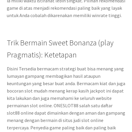
ia miliki waktu istirahat lebih singkat. Pilihan rekomendasi
game di atas menjadi rekomendasi paling baik yang layak
untuk Anda cobalah dikarenakan memiliki winrate tinggi.
Trik Bermain Sweet Bonanza (play
Pragmatis): Ketetapan
Disini Tersedia bermacam strategi buat bisa menang yang
lumayan gampang membagikan hasil ataupun
keuntungan yang besar buat anda. Bermacam kiat dan juga
bocoran slot mudah menang kerap kasih jackpot ini dapat
kita lakukan dan juga memahami ke seluruh website
permainan slot online. ONESLOT88 salah satu daftar
slot88 online dapat dimainkan dengan aman dan gampang
menang dengan bermain di situs judi slot online
terpercaya. Penyedia game paling baik dan paling baik