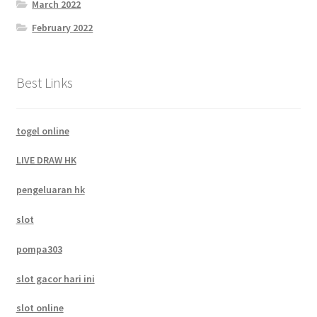
March 2022
February 2022
Best Links
togel online
LIVE DRAW HK
pengeluaran hk
slot
pompa303
slot gacor hari ini
slot online