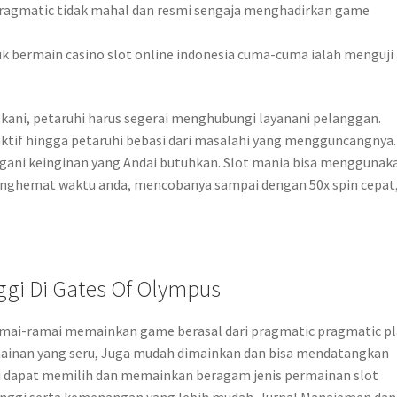
 pragmatic tidak mahal dan resmi sengaja menghadirkan game
ntuk bermain casino slot online indonesia cuma-cuma ialah menguji
ani, petaruhi harus segerai menghubungi layanani pelanggan.
aktif hingga petaruhi bebasi dari masalahi yang mengguncangnya.
dengani keinginan yang Andai butuhkan. Slot mania bisa menggunak
menghemat waktu anda, mencobanya sampai dengan 50x spin cepat
ggi Di Gates Of Olympus
 ramai-ramai memainkan game berasal dari pragmatic pragmatic pl
mainan yang seru, Juga mudah dimainkan dan bisa mendatangkan
i dapat memilih dan memainkan beragam jenis permainan slot
inggi serta kemenangan yang lebih mudah. Jurnal Manajemen dan