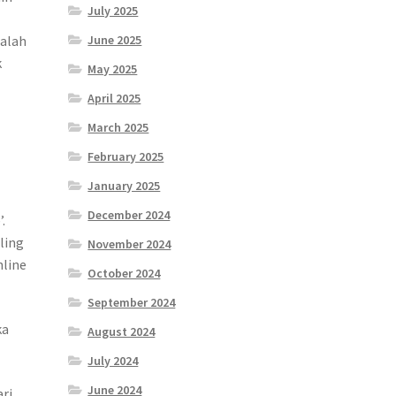
July 2025
dalah
June 2025
k
May 2025
April 2025
March 2025
February 2025
January 2025
December 2024
.
ling
November 2024
nline
October 2024
September 2024
ka
August 2024
July 2024
June 2024
ri