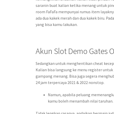
saranin buat kalian ketika menang untuk pi
room FaFaFa mempunyai rumus item layaknya 
ada dua kakek merah dan dua kakek biru. Pada
yang bisa kamu lakukan.
Akun Slot Demo Gates O
Sedangkan untuk menghentikan cheat kecepat
Kalian bisa langsung ke menu register untu
gampang menang. Bisa juga segera menghubun
24 jam terpercaya 2021 & 2022 nonstop.
Namun, apabila peluang memenangkan
kamu boleh menambah nilai taruhan.
Tidak lengkap rasanya, andaikan bermain jud