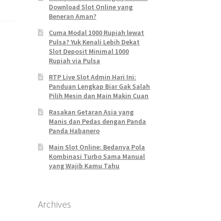
Download Slot Online yang
Beneran Aman?
Cuma Modal 1000 Rupiah lewat
Pulsa? Yuk Kenali Lebih Dekat
Slot Deposit Minimal 1000
Rupiah via Pulsa
RTP Live Slot Admin Hari Ini:
Panduan Lengkap Biar Gak Salah
Pilih Mesin dan Main Makin Cuan
Rasakan Getaran Asia yang
Manis dan Pedas dengan Panda
Panda Habanero
Main Slot Online: Bedanya Pola
Kombinasi Turbo Sama Manual
yang Wajib Kamu Tahu
Archives
a