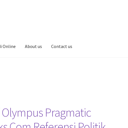
d
i Online
About us
Contact us
Policy
f Olympus Pragmatic
s Com Referensi Politik