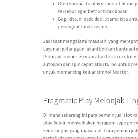
Oleh karena itu play situs slot demo
tersebut agar bettor tidak bosan.
Bagi kita, di pada dalil utama kita u
perangkat lunak casino.
Jadi saat mengalami masalahi yang merepotk
Layanan pelanggani akani berikan bantuani 
Pilihi jadi menu setorani atau tarik cocok 
autospin dan spin cepat atau turbo untuk 
untuk memancing keluar simbol Scatter.
Pragmatic Play Melonjak Tin
Di mana sekarang ini para pemain judi slot
play. Selain menyediakan beragam type per
keuntungan yang maksimal. Para pemain jud
terbaik dengan rata-rata keuntungan yang t