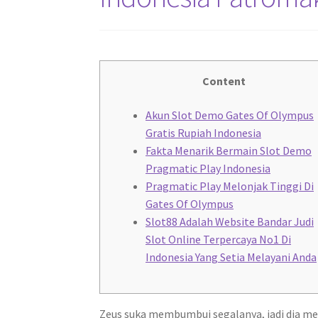
Content
Akun Slot Demo Gates Of Olympus
Gratis Rupiah Indonesia
Fakta Menarik Bermain Slot Demo
Pragmatic Play Indonesia
Pragmatic Play Melonjak Tinggi Di
Gates Of Olympus
Slot88 Adalah Website Bandar Judi
Slot Online Terpercaya No1 Di
Indonesia Yang Setia Melayani Anda
Zeus suka membumbui segalanya, jadi dia me