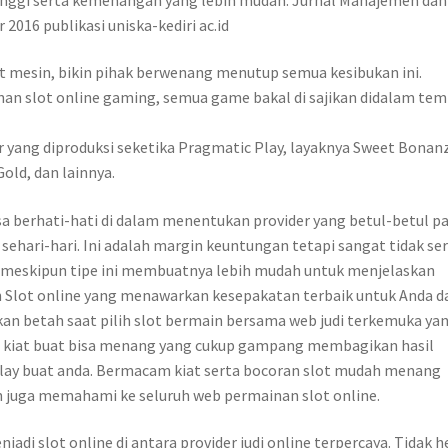
16 publikasi uniska-kediri ac.id
 mesin, bikin pihak berwenang menutup semua kesibukan ini.
nan slot online gaming, semua game bakal di sajikan didalam te
ang diproduksi seketika Pragmatic Play, layaknya Sweet Bonan
old, dan lainnya.
asa berhati-hati di dalam menentukan provider yang betul-betul p
sehari-hari. Ini adalah margin keuntungan tetapi sangat tidak se
n, meskipun tipe ini membuatnya lebih mudah untuk menjelaskan
h Slot online yang menawarkan kesepakatan terbaik untuk Anda d
an betah saat pilih slot bermain bersama web judi terkemuka ya
am kiat buat bisa menang yang cukup gampang membagikan hasil
lay buat anda. Bermacam kiat serta bocoran slot mudah menang
dan juga memahami ke seluruh web permainan slot online.
jadi slot online di antara provider judi online terpercaya. Tidak 