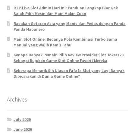
RTP Live Slot Admin Hari Ini: Panduan Lengkap Biar Gak
Salah Pilih Mesin dan Main Makin Cuan
Rasakan Getaran Asia yang Manis dan Pedas dengan Panda
Panda Habanero
Main Slot Online: Bedanya Pola Kombinasi Turbo Sama
Manual yang Wajib Kamu Tahu
Kenapa Banyak Pemain Pilih Review Provider Slot Joker123
Sebagai Rujukan Game Slot Online Favorit Mereka
Seberapa Menarik Sih Ulasan Fafafa Slot yang Lagi Banyak
Dibicarakan di Dunia Game Online?
Archives
July 2026
June 2026