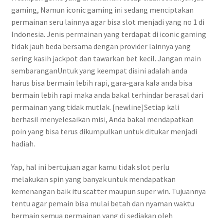
gaming, Namun iconic gaming ini sedang menciptakan
permainan seru lainnya agar bisa slot menjadi yang no 1 di
Indonesia. Jenis permainan yang terdapat di iconic gaming
tidak jauh beda bersama dengan provider lainnya yang
sering kasih jackpot dan tawarkan bet kecil. Jangan main
sembaranganUntuk yang keempat disini adalah anda
harus bisa bermain lebih rapi, gara-gara kala anda bisa
bermain lebih rapi maka anda bakal terhindar berasal dari
permainan yang tidak mutlak. [newline]Setiap kali
berhasil menyelesaikan misi, Anda bakal mendapatkan
poin yang bisa terus dikumpulkan untuk ditukar menjadi
hadiah.
Yap, hal ini bertujuan agar kamu tidak slot perlu
melakukan spin yang banyak untuk mendapatkan
kemenangan baik itu scatter maupun super win. Tujuannya
tentu agar pemain bisa mulai betah dan nyaman waktu
bermain semua permainan yang di sediakan oleh