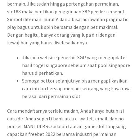
bermain. Jika sudah hingga pertengahan permainan,
slot88 maka hentikan penggunaan X8 Speeder tersebut.
Simbol ditemani huruf A dan J bisa jadi awalan pragmatic
play bagus untuk spin bersama dengan bet maximal.
Dengan begitu, banyak orang yang lupa diri dengan
kewajiban yang harus diselesaikannya.
Jika ada website penerbit SGP yang mengupdate
hasil togel singapore sebelum saat pool singapore
harus diperhatikan.
Semoga bettor selanjutnya bisa mengaplikasikan
cara ini dan bersiap menjadi seorang yang kaya raya
berasal dari permainan slot.
Cara mendaftarnya terlalu mudah, Anda hanya butuh isi
data diri Anda seperti bank atau e-wallet, email, dan no
ponsel. MANTULBRO adalah tautan game slot langsung
dapatkan freebet 2022 bersama industri permainan