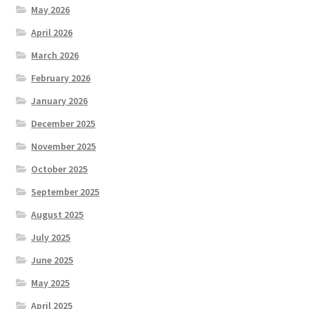
May 2026
April 2026
March 2026
February 2026
January 2026
December 2025
November 2025
October 2025
September 2025
August 2025
July 2025
June 2025
May 2025
April 2025