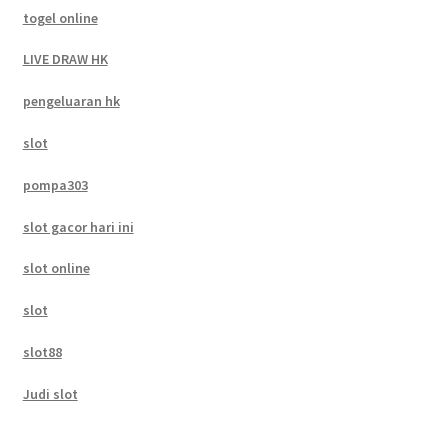
togel online
LIVE DRAW HK
pengeluaran hk
slot
pompa303
slot gacor hari ini
slot online
slot
slot88
Judi slot