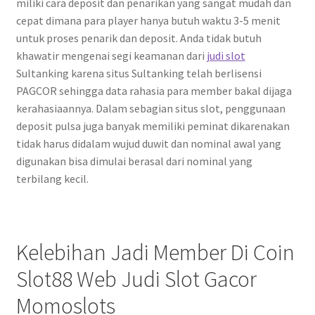
miliki cara deposit dan penarikan yang sangat mudah dan
cepat dimana para player hanya butuh waktu 3-5 menit
untuk proses penarik dan deposit. Anda tidak butuh
khawatir mengenai segi keamanan dari
judi slot
Sultanking karena situs Sultanking telah berlisensi
PAGCOR sehingga data rahasia para member bakal dijaga
kerahasiaannya. Dalam sebagian situs slot, penggunaan
deposit pulsa juga banyak memiliki peminat dikarenakan
tidak harus didalam wujud duwit dan nominal awal yang
digunakan bisa dimulai berasal dari nominal yang
terbilang kecil.
Kelebihan Jadi Member Di Coin
Slot88 Web Judi Slot Gacor
Momoslots