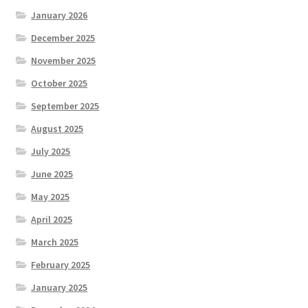
January 2026
December 2025
November 2025
October 2025
September 2025
August 2025
July 2025
June 2025
May 2025
April 2025
March 2025
February 2025
January 2025