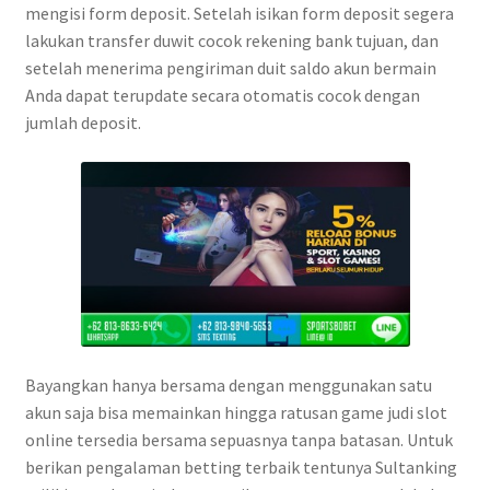
mengisi form deposit. Setelah isikan form deposit segera
lakukan transfer duwit cocok rekening bank tujuan, dan
setelah menerima pengiriman duit saldo akun bermain
Anda dapat terupdate secara otomatis cocok dengan
jumlah deposit.
Bayangkan hanya bersama dengan menggunakan satu
akun saja bisa memainkan hingga ratusan game judi slot
online tersedia bersama sepuasnya tanpa batasan. Untuk
berikan pengalaman betting terbaik tentunya Sultanking