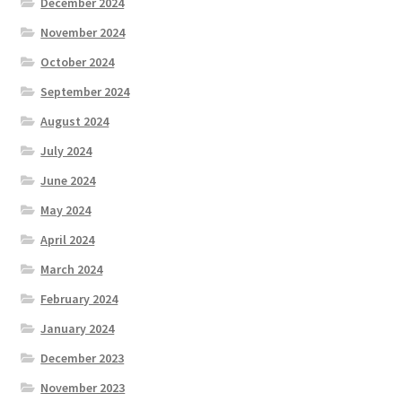
December 2024
November 2024
October 2024
September 2024
August 2024
July 2024
June 2024
May 2024
April 2024
March 2024
February 2024
January 2024
December 2023
November 2023