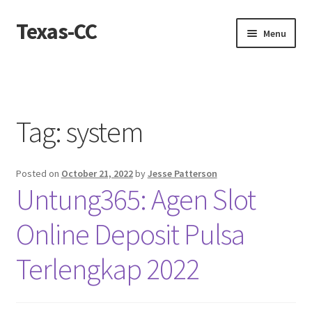
Texas-CC
Skip
Skip
Menu
to
to
navigation
content
Home
About us
Tag:
system
Contact Us
Posted on
October 21, 2022
by
Jesse Patterson
Contact us
Untung365: Agen Slot
Privacy Policy
Online Deposit Pulsa
Terlengkap 2022