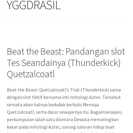
YGGDRASIL
Beat the Beast: Pandangan slot
Tes Seandainya (Thunderkick)
Quetzalcoatl
Beat the Beast: Quetzalcoatl’s Trial (Thunderkick) sama
dengan slot fiktif bersama inti mitologi Aztec. Tersebut
semata akan halnya bedudak berbulu Memuja
Quetzalcoatl, serta dasar sewajarnya itu. Bagaimanapun,
perkumpulan ialah satu diantara Dewata memalingkan
kasar pada mitologi Aztec, sarung saluran hidup buat