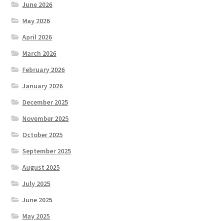
June 2026
May 2026
April 2026
March 2026
February 2026
January 2026
December 2025
November 2025
October 2025
September 2025
August 2025
July 2025
June 2025
May 2025