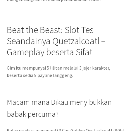
Beat the Beast: Slot Tes
Seandainya Quetzalcoatl –
Gameplay beserta Sifat
Gim itu mempunyai 5 lilitan melalui 3 jejer karakter,
beserta sedia 9 payline langgeng.
Macam mana Dikau menyibukkan
babak percuma?
Kalau saudara mengganti 3 Cap Golden Quetzalcoatl (Wild