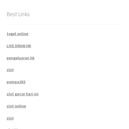
Best Links
togel online
LIVE DRAW HK
pengeluaran hk
slot
pompa303
slot gacor hari ini
slot online
slot