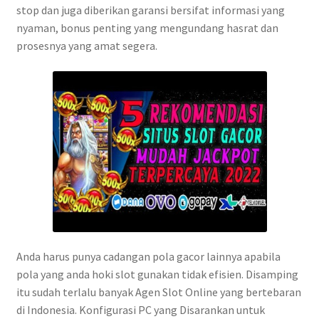
stop dan juga diberikan garansi bersifat informasi yang
nyaman, bonus penting yang mengundang hasrat dan
prosesnya yang amat segera.
Anda harus punya cadangan pola gacor lainnya apabila
pola yang anda hoki slot gunakan tidak efisien. Disamping
itu sudah terlalu banyak Agen Slot Online yang bertebaran
di Indonesia. Konfigurasi PC yang Disarankan untuk