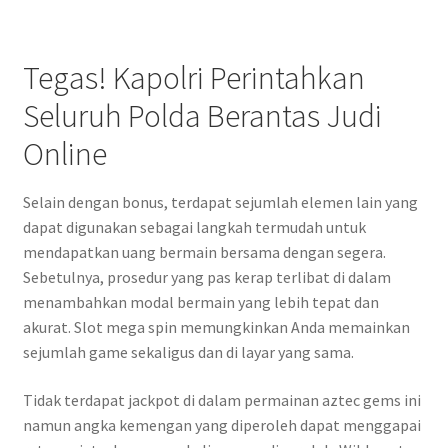
Tegas! Kapolri Perintahkan
Seluruh Polda Berantas Judi
Online
Selain dengan bonus, terdapat sejumlah elemen lain yang
dapat digunakan sebagai langkah termudah untuk
mendapatkan uang bermain bersama dengan segera.
Sebetulnya, prosedur yang pas kerap terlibat di dalam
menambahkan modal bermain yang lebih tepat dan
akurat. Slot mega spin memungkinkan Anda memainkan
sejumlah game sekaligus dan di layar yang sama.
Tidak terdapat jackpot di dalam permainan aztec gems ini
namun angka kemengan yang diperoleh dapat menggapai