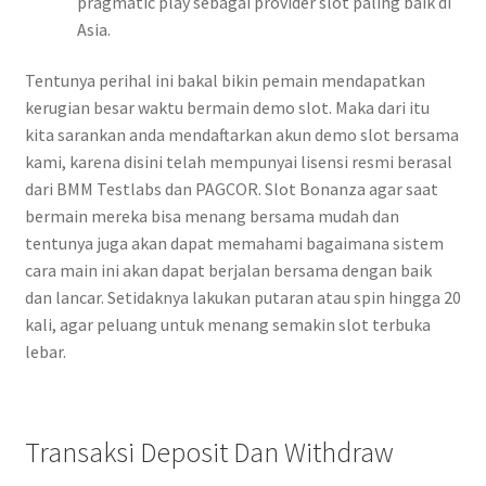
pragmatic play sebagai provider slot paling baik di
Asia.
Tentunya perihal ini bakal bikin pemain mendapatkan
kerugian besar waktu bermain demo slot. Maka dari itu
kita sarankan anda mendaftarkan akun demo slot bersama
kami, karena disini telah mempunyai lisensi resmi berasal
dari BMM Testlabs dan PAGCOR. Slot Bonanza agar saat
bermain mereka bisa menang bersama mudah dan
tentunya juga akan dapat memahami bagaimana sistem
cara main ini akan dapat berjalan bersama dengan baik
dan lancar. Setidaknya lakukan putaran atau spin hingga 20
kali, agar peluang untuk menang semakin slot terbuka
lebar.
Transaksi Deposit Dan Withdraw