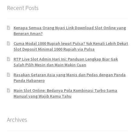
Recent Posts
Kenapa Semua Orang Nyari Link Download Slot Online yang
Beneran Aman?
Cuma Modal 1000 Rupiah lewat Pulsa? Yuk Kenali Lebih Dekat
Slot Deposit Minimal 1000 Rupiah via Pulsa
RTP Live Slot Admin Hari Ini: Panduan Lengkap Biar Gak
Salah Pilih Mesin dan Main Makin Cuan
Rasakan Getaran Asia yang Manis dan Pedas dengan Panda
Panda Habanero
Main Slot Online: Bedanya Pola Kombinasi Turbo Sama
Manual yang Wajib Kamu Tahu
Archives