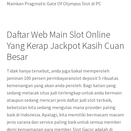
Mainkan Pragmatic Gate Of Olympus Slot di PC
Daftar Web Main Slot Online
Yang Kerap Jackpot Kasih Cuan
Besar
Tidak hanya tersebut, anda juga bakal memperoleh
jaminan 100 persen permbayaranslot deposit 5 ribuatas
kemenangan yang akan anda peroleh. Bagi kalian yang
sedang melacak situs judi terlengkap untuk anda bermain
ataupun sedang mencari jenis daftar judi slot terbaik,
kebetulan kita sedang mengulas mana provider paling
baik di Indonesia. Apalagi, kita memiliki bermacam macam
jenis sarana dan service paling baik untuk semua member
demi kenyamanan para member. Slot Gacor adalah di