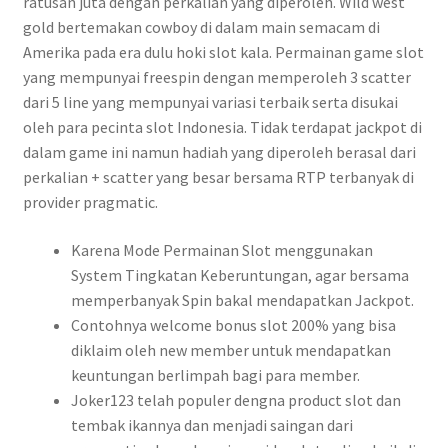
ratusan juta dengan perkalian yang diperoleh. Wild west
gold bertemakan cowboy di dalam main semacam di
Amerika pada era dulu hoki slot kala. Permainan game slot
yang mempunyai freespin dengan memperoleh 3 scatter
dari 5 line yang mempunyai variasi terbaik serta disukai
oleh para pecinta slot Indonesia. Tidak terdapat jackpot di
dalam game ini namun hadiah yang diperoleh berasal dari
perkalian + scatter yang besar bersama RTP terbanyak di
provider pragmatic.
Karena Mode Permainan Slot menggunakan
System Tingkatan Keberuntungan, agar bersama
memperbanyak Spin bakal mendapatkan Jackpot.
Contohnya welcome bonus slot 200% yang bisa
diklaim oleh new member untuk mendapatkan
keuntungan berlimpah bagi para member.
Joker123 telah populer dengna product slot dan
tembak ikannya dan menjadi saingan dari