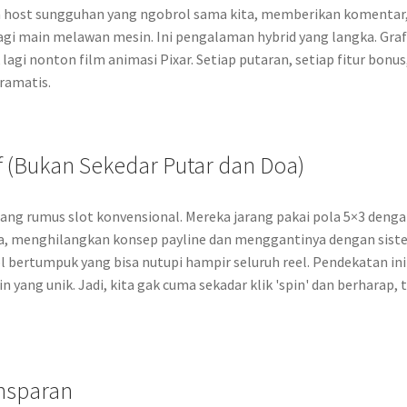
a host sungguhan yang ngobrol sama kita, memberikan komentar
gi main melawan mesin. Ini pengalaman hybrid yang langka. Graf
agi nonton film animasi Pixar. Setiap putaran, setiap fitur bonus
ramatis.
 (Bukan Sekedar Putar dan Doa)
ang rumus slot konvensional. Mereka jarang pakai pola 5×3 denga
lnya, menghilangkan konsep payline dan menggantinya dengan sis
ol bertumpuk yang bisa nutupi hampir seluruh reel. Pendekatan ini
n yang unik. Jadi, kita gak cuma sekadar klik 'spin' dan berharap, 
ansparan