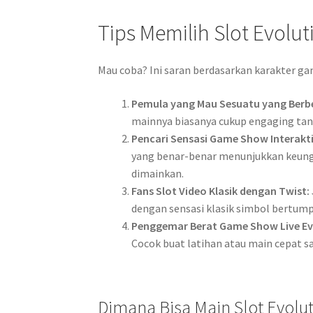
Tips Memilih Slot Evol
Mau coba? Ini saran berdasarkan karakter g
Pemula yang Mau Sesuatu yang Berb
mainnya biasanya cukup engaging tanp
Pencari Sensasi Game Show Interakti
yang benar-benar menunjukkan keungg
dimainkan.
Fans Slot Video Klasik dengan Twist:
dengan sensasi klasik simbol bertu
Penggemar Berat Game Show Live Ev
Cocok buat latihan atau main cepat saa
Dimana Bisa Main Slot Evolu