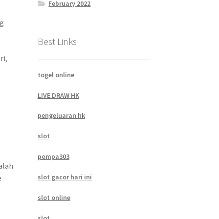
February 2022
ng
Best Links
ri,
togel online
LIVE DRAW HK
pengeluaran hk
slot
pompa303
alah
slot gacor hari ini
e
slot online
slot