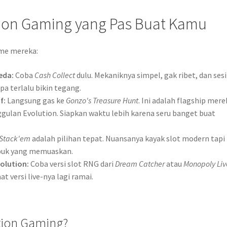
ution Gaming yang Pas Buat Kamu
ame mereka:
eda:
Coba
Cash Collect
dulu. Mekaniknya simpel, gak ribet, dan sesi
a terlalu bikin tegang.
f:
Langsung gas ke
Gonzo's Treasure Hunt
. Ini adalah flagship mere
ulan Evolution. Siapkan waktu lebih karena seru banget buat
Stack'em
adalah pilihan tepat. Nuansanya kayak slot modern tapi
mpuk yang memuaskan.
olution:
Coba versi slot RNG dari
Dream Catcher
atau
Monopoly Liv
t versi live-nya lagi ramai.
tion Gaming?