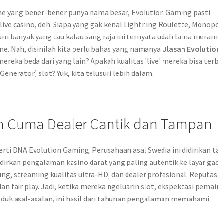
e yang bener-bener punya nama besar, Evolution Gaming pasti
 live casino, deh. Siapa yang gak kenal Lightning Roulette, Monop
lum banyak yang tau kalau sang raja ini ternyata udah lama mera
ine. Nah, disinilah kita perlu bahas yang namanya
Ulasan Evolutio
 mereka beda dari yang lain? Apakah kualitas 'live' mereka bisa te
rator) slot? Yuk, kita telusuri lebih dalam.
n Cuma Dealer Cantik dan Tampan
rti DNA Evolution Gaming. Perusahaan asal Swedia ini didirikan 
dirkan pengalaman kasino darat yang paling autentik ke layar ga
ung, streaming kualitas ultra-HD, dan dealer profesional. Reputas
an fair play. Jadi, ketika mereka ngeluarin slot, ekspektasi pemai
duk asal-asalan, ini hasil dari tahunan pengalaman memahami