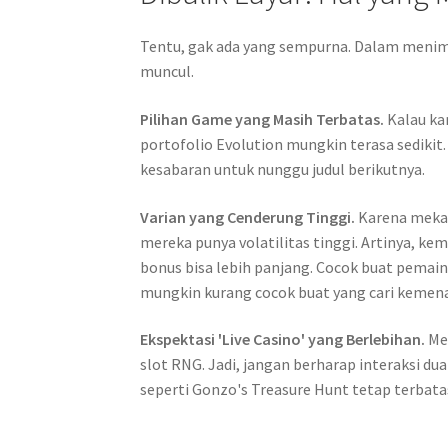
Tentu, gak ada yang sempurna. Dalam men
muncul.
Pilihan Game yang Masih Terbatas.
Kalau kam
portofolio Evolution mungkin terasa sedikit. M
kesabaran untuk nunggu judul berikutnya.
Varian yang Cenderung Tinggi.
Karena mekan
mereka punya volatilitas tinggi. Artinya, ke
bonus bisa lebih panjang. Cocok buat pemai
mungkin kurang cocok buat yang cari kemena
Ekspektasi 'Live Casino' yang Berlebihan.
Mes
slot RNG. Jadi, jangan berharap interaksi dua 
seperti Gonzo's Treasure Hunt tetap terbata