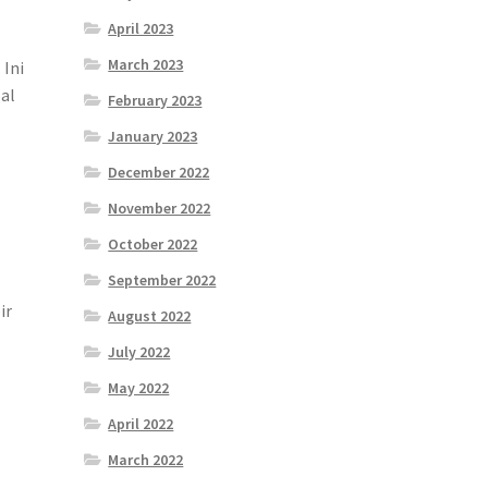
April 2023
March 2023
 Ini
al
February 2023
January 2023
December 2022
November 2022
October 2022
September 2022
ir
August 2022
July 2022
May 2022
April 2022
March 2022