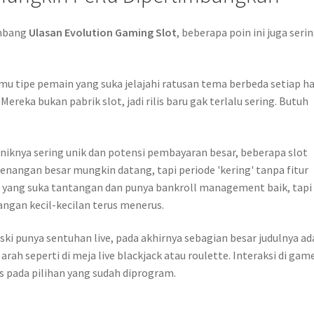
imbang
Ulasan Evolution Gaming Slot
, beberapa poin ini juga seri
u tipe pemain yang suka jelajahi ratusan tema berbeda setiap ha
ereka bukan pabrik slot, jadi rilis baru gak terlalu sering. Butuh
iknya sering unik dan potensi pembayaran besar, beberapa slot
menangan besar mungkin datang, tapi periode 'kering' tanpa fitur
n yang suka tantangan dan punya bankroll management baik, tapi
ngan kecil-kecilan terus menerus.
ki punya sentuhan live, pada akhirnya sebagian besar judulnya ad
arah seperti di meja live blackjack atau roulette. Interaksi di gam
s pada pilihan yang sudah diprogram.