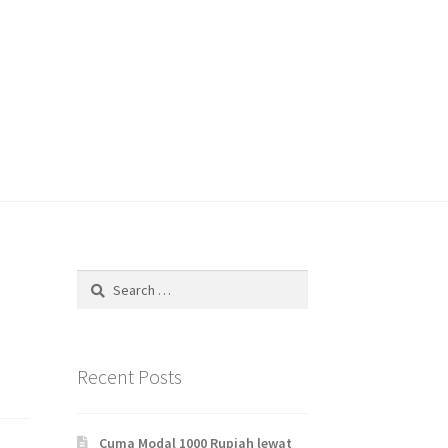
Search
for:
Recent Posts
Cuma Modal 1000 Rupiah lewat