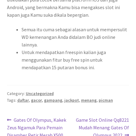
Android, yang bermakna Kamu bisa mengakses slot ini
kapan juga Kamu suka dikala bepergian.
Semua itu cuma sebagai alasan untuk mempersulit
WD kemenangan Anda didalam BO judi online
lainnya.
Untuk mendapatkan freespin kalian juga
menggunakan fitur buy free spin untuk
mendapatkan 15 putaran bonus ini.
Category:
Uncategorized
Tags:
daftar
,
gacor
,
gampang
,
jackpot
,
menang
,
picman
Post
Previous
Next
Gates Of Olympus, Kakek
Game Slot Online Qq8221
post:
post:
Zeus Ngamuk Para Pemain
Mudah Menang Gates Of
navigation
Disamber Petir Merah X500
Olympus 2022