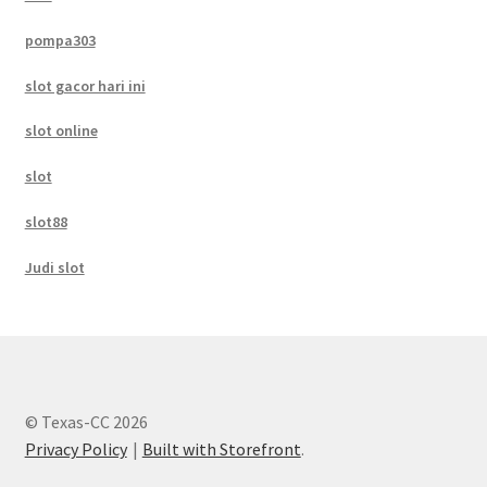
pompa303
slot gacor hari ini
slot online
slot
slot88
Judi slot
© Texas-CC 2026
Privacy Policy
Built with Storefront
.