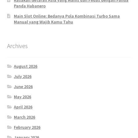
Rasakan Getaran Asia yang Manis dan Pedas dengan Panda
Panda Habanero
Main Slot Online: Bedanya Pola Kombinasi Turbo Sama
Manual yang Wajib Kamu Tahu
Archives
August 2026
July 2026
June 2026
May 2026
April 2026
March 2026
February 2026
January 2026