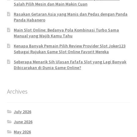
Salah Pilih Mesin dan Main Makin Cuan
Rasakan Getaran Asia yang Manis dan Pedas dengan Panda
Panda Habanero
Main Slot Online: Bedanya Pola Kombinasi Turbo Sama
Manual yang Wajib Kamu Tahu
Kenapa Banyak Pemain Pilih Review Provider Slot Joker123
Sebagai Rujukan Game Slot Online Favorit Mereka
Seberapa Menarik Sih Ulasan Fafafa Slot yang Lagi Banyak
Dibicarakan di Dunia Game Online?
Archives
July 2026
June 2026
May 2026