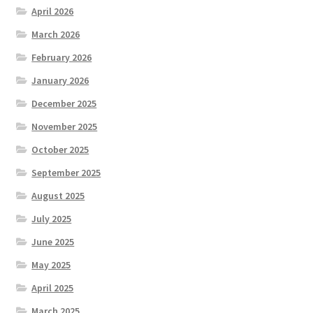
April 2026
March 2026
February 2026
January 2026
December 2025
November 2025
October 2025
September 2025
August 2025
July 2025
June 2025
May 2025
April 2025
March 2025