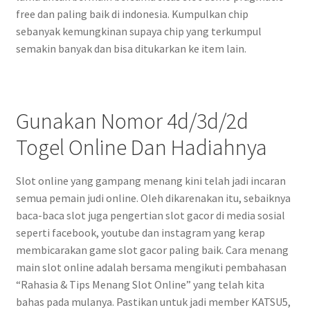
free dan paling baik di indonesia. Kumpulkan chip
sebanyak kemungkinan supaya chip yang terkumpul
semakin banyak dan bisa ditukarkan ke item lain.
Gunakan Nomor 4d/3d/2d
Togel Online Dan Hadiahnya
Slot online yang gampang menang kini telah jadi incaran
semua pemain judi online. Oleh dikarenakan itu, sebaiknya
baca-baca slot juga pengertian slot gacor di media sosial
seperti facebook, youtube dan instagram yang kerap
membicarakan game slot gacor paling baik. Cara menang
main slot online adalah bersama mengikuti pembahasan
“Rahasia & Tips Menang Slot Online” yang telah kita
bahas pada mulanya. Pastikan untuk jadi member KATSU5,