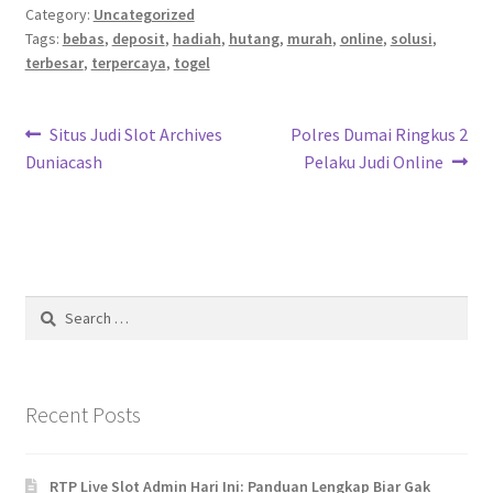
Category:
Uncategorized
Tags:
bebas
,
deposit
,
hadiah
,
hutang
,
murah
,
online
,
solusi
,
terbesar
,
terpercaya
,
togel
Post
Previous
Next
Situs Judi Slot Archives
Polres Dumai Ringkus 2
post:
post:
Duniacash
Pelaku Judi Online
navigation
Search
for:
Recent Posts
RTP Live Slot Admin Hari Ini: Panduan Lengkap Biar Gak