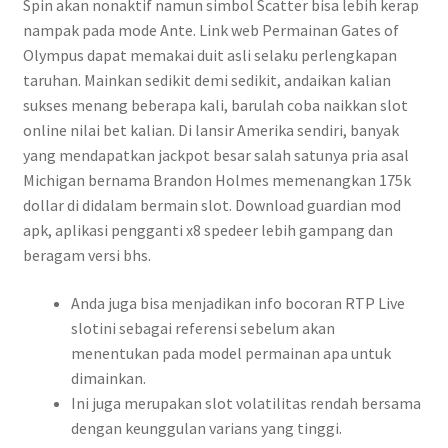
Spin akan nonaktif namun simbol Scatter bisa lebih kerap
nampak pada mode Ante. Link web Permainan Gates of
Olympus dapat memakai duit asli selaku perlengkapan
taruhan. Mainkan sedikit demi sedikit, andaikan kalian
sukses menang beberapa kali, barulah coba naikkan slot
online nilai bet kalian. Di lansir Amerika sendiri, banyak
yang mendapatkan jackpot besar salah satunya pria asal
Michigan bernama Brandon Holmes memenangkan 175k
dollar di didalam bermain slot. Download guardian mod
apk, aplikasi pengganti x8 spedeer lebih gampang dan
beragam versi bhs.
Anda juga bisa menjadikan info bocoran RTP Live
slotini sebagai referensi sebelum akan
menentukan pada model permainan apa untuk
dimainkan.
Ini juga merupakan slot volatilitas rendah bersama
dengan keunggulan varians yang tinggi.