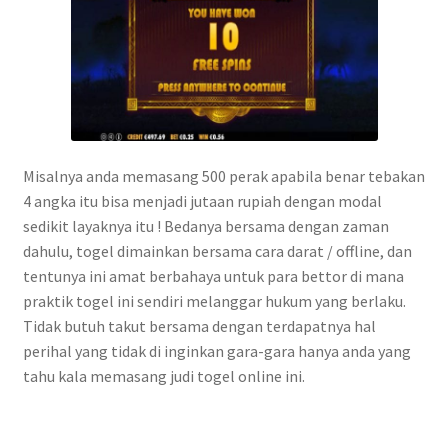
Misalnya anda memasang 500 perak apabila benar tebakan
4 angka itu bisa menjadi jutaan rupiah dengan modal
sedikit layaknya itu ! Bedanya bersama dengan zaman
dahulu, togel dimainkan bersama cara darat / offline, dan
tentunya ini amat berbahaya untuk para bettor di mana
praktik togel ini sendiri melanggar hukum yang berlaku.
Tidak butuh takut bersama dengan terdapatnya hal
perihal yang tidak di inginkan gara-gara hanya anda yang
tahu kala memasang judi togel online ini.