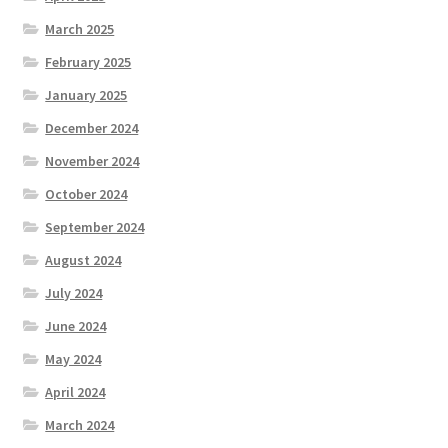
March 2025
February 2025
January 2025
December 2024
November 2024
October 2024
September 2024
August 2024
July 2024
June 2024
May 2024
April 2024
March 2024