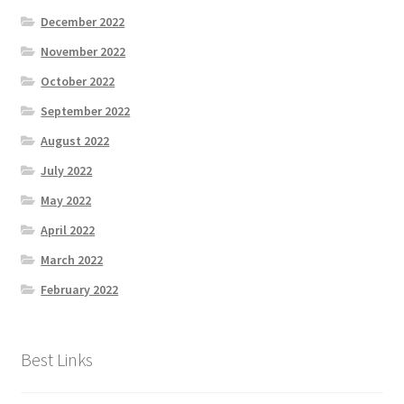
December 2022
November 2022
October 2022
September 2022
August 2022
July 2022
May 2022
April 2022
March 2022
February 2022
Best Links