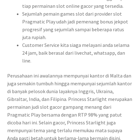
tiap permainan slot online gacor yang tersedia.
Sejumlah pemain games slot dari provider slot
Pragmatic Play udah jadi pemenang bonus jekpot
progresif yang sejumlah sampai beberapa ratus
juta rupiah.
Customer Service kita siaga melayani anda selama
24 jam, baik berasal dari livechat, whatsapp, dan
line.
Perusahaan ini awalannya mempunyai kantor di Malta dan
juga semakin tumbuh hingga mempunyai sejumlah kantor
di banyak pelosok dunia layaknya Inggris, Ukraina,
Gibraltar, India, dan Filipina. Princess Starlight merupakan
permainan judi slot gacor gampang menang dari
Pragmatic Play bersama dengan RTP 98% yang patut
dicoba hari ini. Selain gacor, Princess Starlight juga
mempunyai tema yang terlalu memukau mata supaya
Anda pasti betah untuk berlama-lama bermain disini.