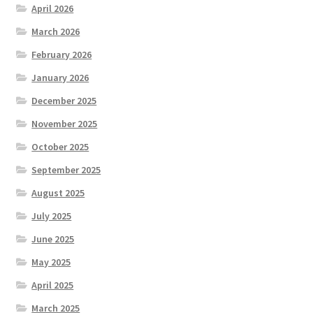
April 2026
March 2026
February 2026
January 2026
December 2025
November 2025
October 2025
September 2025
August 2025
July 2025
June 2025
May 2025
April 2025
March 2025