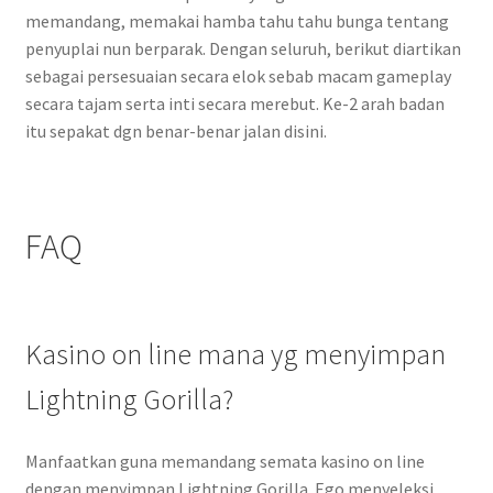
memandang, memakai hamba tahu tahu bunga tentang
penyuplai nun berparak. Dengan seluruh, berikut diartikan
sebagai persesuaian secara elok sebab macam gameplay
secara tajam serta inti secara merebut. Ke-2 arah badan
itu sepakat dgn benar-benar jalan disini.
FAQ
Kasino on line mana yg menyimpan
Lightning Gorilla?
Manfaatkan guna memandang semata kasino on line
dengan menyimpan Lightning Gorilla. Ego menyeleksi