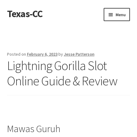
Texas-CC
Skip
Skip
Menu
to
to
navigation
content
Home
About us
Posted on
February 6, 2023
by
Jesse Patterson
Lightning Gorilla Slot
Contact Us
Online Guide & Review
Contact us
Privacy Policy
Mawas Guruh