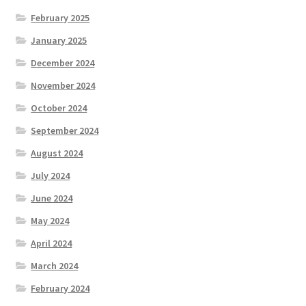
February 2025
January 2025
December 2024
November 2024
October 2024
September 2024
August 2024
July 2024
June 2024
May 2024
April 2024
March 2024
February 2024