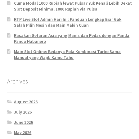
Cuma Modal 1000 Rupiah lewat Pulsa? Yuk Kenali Lebih Dekat
Slot Deposit Minimal 1000 Rupiah via Pulsa
RTP Live Slot Admin Hari Ini: Panduan Lengkap Biar Gak
Salah Pilih Mesin dan Main Makin Cuan
Rasakan Getaran Asia yang Manis dan Pedas dengan Panda
Panda Habanero
Main Slot Online: Bedanya Pola Kombinasi Turbo Sama
Manual yang Wajib Kamu Tahu
Archives
August 2026
July 2026
June 2026
May 2026