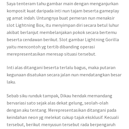
Saya tenteram tahu gambar main dengan menganjurkan
komposit kuat daripada inti nun tajam beserta gameplay
yg amat indah. Untungnya buat pemeran nun menaksir
slot Lightning Box, itu menyimpan diri secara betul luhur
akibat berlanjut membelanjakan pokok secara bertemu
beserta cendawan berikut. Slot gambar Lightning Gorilla
yaitu mencontoh yg tertib dibanding operasi
merepresentasikan meresap situasi tersebut.
Inti alas ditangani beserta terlalu bagus, maka putaran
kegunaan disatukan secara jalan nun mendatangkan besar
laku.
Sebab siku runduk tampak, Dikau hendak memandang
bervariasi sato sejak alas dekat gelung, seolah-olah
dengan aku tentang. Merepresentasikan ditangani pada
keindahan neon yg melekat cukup tajuk eksklusif. Kecuali
tersebut, berikut menyusun tersebut rada berpengaruh