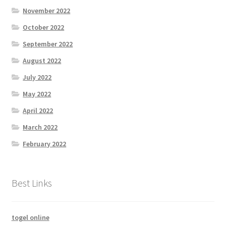
November 2022
October 2022
September 2022
August 2022
July 2022
May 2022
April 2022
March 2022
February 2022
Best Links
togel online