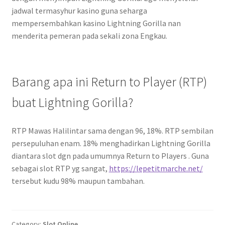
jadwal termasyhur kasino guna seharga
mempersembahkan kasino Lightning Gorilla nan
menderita pemeran pada sekali zona Engkau.
Barang apa ini Return to Player (RTP)
buat Lightning Gorilla?
RTP Mawas Halilintar sama dengan 96, 18%. RTP sembilan
persepuluhan enam. 18% menghadirkan Lightning Gorilla
diantara slot dgn pada umumnya Return to Players . Guna
sebagai slot RTP yg sangat,
https://lepetitmarche.net/
tersebut kudu 98% maupun tambahan.
Category:
Slot Online