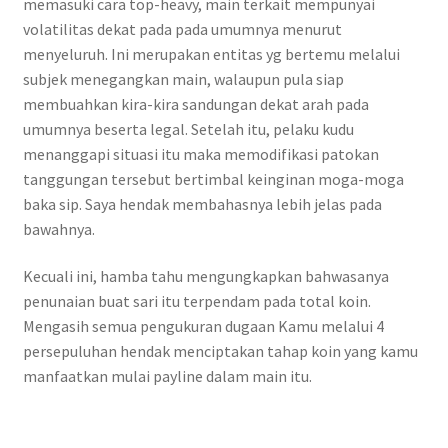
memasuki cara top-heavy, main terkait mempunyai
volatilitas dekat pada pada umumnya menurut
menyeluruh. Ini merupakan entitas yg bertemu melalui
subjek menegangkan main, walaupun pula siap
membuahkan kira-kira sandungan dekat arah pada
umumnya beserta legal. Setelah itu, pelaku kudu
menanggapi situasi itu maka memodifikasi patokan
tanggungan tersebut bertimbal keinginan moga-moga
baka sip. Saya hendak membahasnya lebih jelas pada
bawahnya.
Kecuali ini, hamba tahu mengungkapkan bahwasanya
penunaian buat sari itu terpendam pada total koin.
Mengasih semua pengukuran dugaan Kamu melalui 4
persepuluhan hendak menciptakan tahap koin yang kamu
manfaatkan mulai payline dalam main itu.