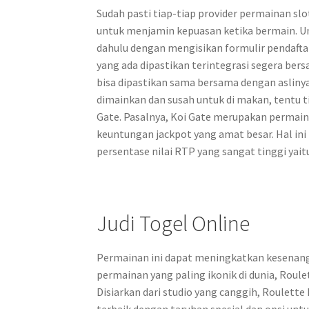
Sudah pasti tiap-tiap provider permainan s
untuk menjamin kepuasan ketika bermain. Unt
dahulu dengan mengisikan formulir pendaft
yang ada dipastikan terintegrasi segera be
bisa dipastikan sama bersama dengan asliny
dimainkan dan susah untuk di makan, tentu
Gate. Pasalnya, Koi Gate merupakan permai
keuntungan jackpot yang amat besar. Hal ini
persentase nilai RTP yang sangat tinggi yait
Judi Togel Online
Permainan ini dapat meningkatkan kesenang
permainan yang paling ikonik di dunia, Roulet
Disiarkan dari studio yang canggih, Roulett
terbaik dengan taruhan spesial dan opsi unt