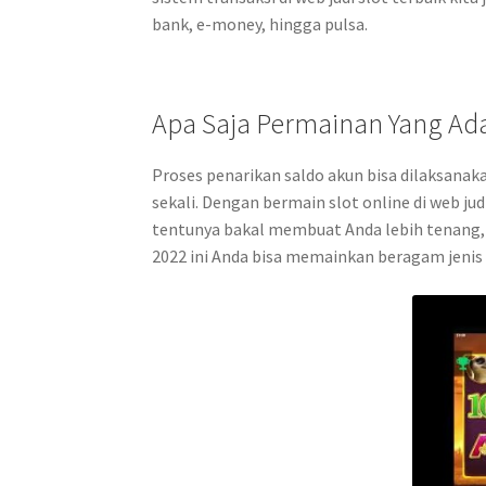
bank, e-money, hingga pulsa.
Apa Saja Permainan Yang Ada 
Proses penarikan saldo akun bisa dilaksanak
sekali. Dengan bermain slot online di web jud
tentunya bakal membuat Anda lebih tenang, a
2022 ini Anda bisa memainkan beragam jenis 