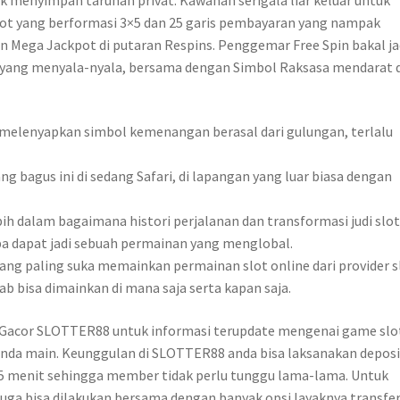
ot yang berformasi 3×5 dan 25 garis pembayaran yang nampak
Mega Jackpot di putaran Respins. Penggemar Free Spin bakal ja
yang menyala-nyala, bersama dengan Simbol Raksasa mendarat d
melenyapkan simbol kemenangan berasal dari gulungan, terlalu
 bagus ini di sedang Safari, di lapangan yang luar biasa dengan
ebih dalam bagaimana histori perjalanan dan transformasi judi slo
pa dapat jadi sebuah permainan yang menglobal.
ang paling suka memainkan permainan slot online dari provider s
ab bisa dimainkan di mana saja serta kapan saja.
ot Gacor SLOTTER88 untuk informasi terupdate mengenai game slo
Anda main. Keunggulan di SLOTTER88 anda bisa laksanakan deposi
 5 menit sehingga member tidak perlu tunggu lama-lama. Untuk
a juga bisa dilakukan bersama dengan banyak opsi layaknya transfe