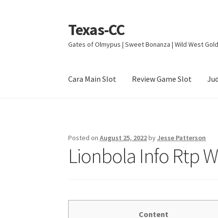
Texas-CC
Skip
Skip
to
to
Gates of Olmypus | Sweet Bonanza | Wild West Gol
navigation
content
Cara Main Slot
Review Game Slot
Jud
Home
About us
Contact Us
Contact us
Privacy 
Posted on
August 25, 2022
by
Jesse Patterson
Lionbola Info Rtp W
Content