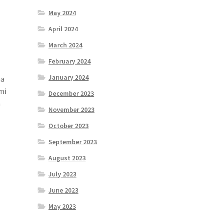
May 2024
April 2024
March 2024
February 2024
January 2024
ma
mi
December 2023
a
November 2023
October 2023
September 2023
August 2023
July 2023
June 2023
May 2023