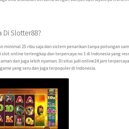
Di Slotter88?
an minimal 25 ribu saja dan sistem penarikan tanpa potongan sa
i slot online terlengkap dan terpercaya no 1 di Indonesia yang res
man dan juga lebih nyaman. Di situs judi online24 jam terpercay
game yang seru dan juga terpopuler di Indonesia.