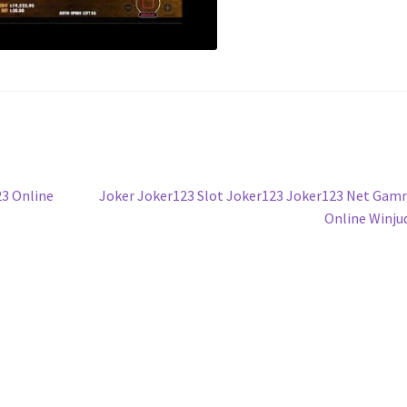
Next
23 Online
Joker Joker123 Slot Joker123 Joker123 Net Ga
post:
Online Winju