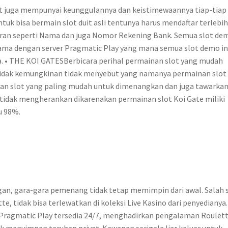
lot juga mempunyai keunggulannya dan keistimewaannya tiap-tiap
uk bisa bermain slot duit asli tentunya harus mendaftar terlebi
aran seperti Nama dan juga Nomor Rekening Bank. Semua slot de
rsama dengan server Pragmatic Play yang mana semua slot demo in
a. • THE KOI GATESBerbicara perihal permainan slot yang mudah
 tidak kemungkinan tidak menyebut yang namanya permainan slot
nan slot yang paling mudah untuk dimenangkan dan juga tawarka
 tidak mengherankan dikarenakan permainan slot Koi Gate miliki
u 98%.
an, gara-gara pemenang tidak tetap memimpin dari awal. Salah 
te, tidak bisa terlewatkan di koleksi Live Kasino dari penyedianya.
e Pragmatic Play tersedia 24/7, menghadirkan pengalaman Roulet
uk menyimpan taruhan privat. Kawanan serigala liar keluar untuk