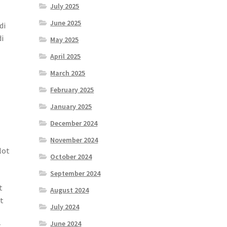
July 2025
June 2025
di
i
May 2025
April 2025
March 2025
February 2025
January 2025
December 2024
t
November 2024
lot
October 2024
September 2024
t
August 2024
t
July 2024
June 2024
r