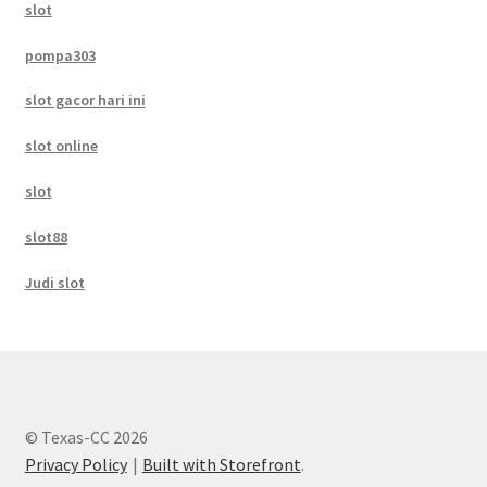
slot
pompa303
slot gacor hari ini
slot online
slot
slot88
Judi slot
© Texas-CC 2026
Privacy Policy
Built with Storefront
.