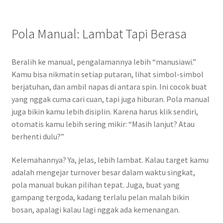
Pola Manual: Lambat Tapi Berasa
Beralih ke manual, pengalamannya lebih “manusiawi.”
Kamu bisa nikmatin setiap putaran, lihat simbol-simbol
berjatuhan, dan ambil napas di antara spin. Ini cocok buat
yang nggak cuma cari cuan, tapi juga hiburan. Pola manual
juga bikin kamu lebih disiplin. Karena harus klik sendiri,
otomatis kamu lebih sering mikir: “Masih lanjut? Atau
berhenti dulu?”
Kelemahannya? Ya, jelas, lebih lambat. Kalau target kamu
adalah mengejar turnover besar dalam waktu singkat,
pola manual bukan pilihan tepat. Juga, buat yang
gampang tergoda, kadang terlalu pelan malah bikin
bosan, apalagi kalau lagi nggak ada kemenangan.