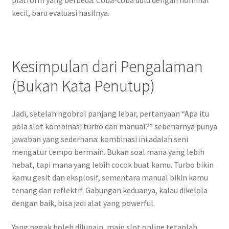
kecil, baru evaluasi hasilnya.
Kesimpulan dari Pengalaman
(Bukan Kata Penutup)
Jadi, setelah ngobrol panjang lebar, pertanyaan “Apa itu
pola slot kombinasi turbo dan manual?” sebenarnya punya
jawaban yang sederhana: kombinasi ini adalah seni
mengatur tempo bermain. Bukan soal mana yang lebih
hebat, tapi mana yang lebih cocok buat kamu. Turbo bikin
kamu gesit dan eksplosif, sementara manual bikin kamu
tenang dan reflektif. Gabungan keduanya, kalau dikelola
dengan baik, bisa jadi alat yang powerful.
Yang nggak boleh dilupain, main slot online tetaplah