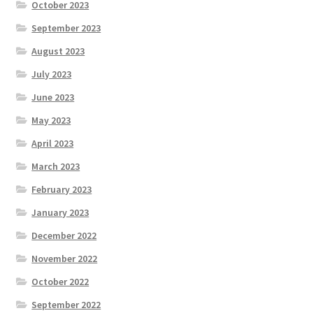
October 2023
September 2023
August 2023
July 2023
June 2023
May 2023
April 2023
March 2023
February 2023
January 2023
December 2022
November 2022
October 2022
September 2022