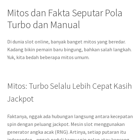
Mitos dan Fakta Seputar Pola
Turbo dan Manual
Di dunia slot online, banyak banget mitos yang beredar.
Kadang bikin pemain baru bingung, bahkan salah langkah.
Yuk, kita bedah beberapa mitos umum.
Mitos: Turbo Selalu Lebih Cepat Kasih
Jackpot
Faktanya, nggak ada hubungan langsung antara kecepatan
spin dengan peluang jackpot. Mesin slot menggunakan
generator angka acak (RNG). Artinya, setiap putaran itu
independen—nggak peduli kamu spin pelan atau kenceng.