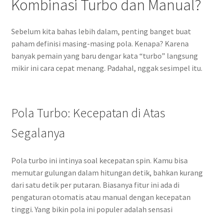
Kombinasi Turbo dan Manual?
Sebelum kita bahas lebih dalam, penting banget buat
paham definisi masing-masing pola. Kenapa? Karena
banyak pemain yang baru dengar kata “turbo” langsung
mikir ini cara cepat menang. Padahal, nggak sesimpel itu.
Pola Turbo: Kecepatan di Atas
Segalanya
Pola turbo ini intinya soal kecepatan spin. Kamu bisa
memutar gulungan dalam hitungan detik, bahkan kurang
dari satu detik per putaran. Biasanya fitur ini ada di
pengaturan otomatis atau manual dengan kecepatan
tinggi. Yang bikin pola ini populer adalah sensasi