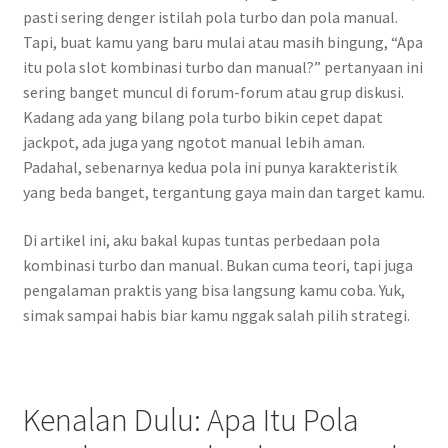
pasti sering denger istilah pola turbo dan pola manual.
Tapi, buat kamu yang baru mulai atau masih bingung, “Apa
itu pola slot kombinasi turbo dan manual?” pertanyaan ini
sering banget muncul di forum-forum atau grup diskusi.
Kadang ada yang bilang pola turbo bikin cepet dapat
jackpot, ada juga yang ngotot manual lebih aman.
Padahal, sebenarnya kedua pola ini punya karakteristik
yang beda banget, tergantung gaya main dan target kamu.
Di artikel ini, aku bakal kupas tuntas perbedaan pola
kombinasi turbo dan manual. Bukan cuma teori, tapi juga
pengalaman praktis yang bisa langsung kamu coba. Yuk,
simak sampai habis biar kamu nggak salah pilih strategi.
Kenalan Dulu: Apa Itu Pola