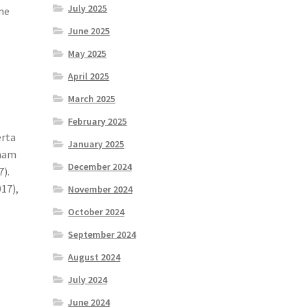
July 2025
ne
June 2025
May 2025
April 2025
March 2025
February 2025
erta
January 2025
aham
December 2024
7).
17),
November 2024
October 2024
September 2024
August 2024
July 2024
June 2024