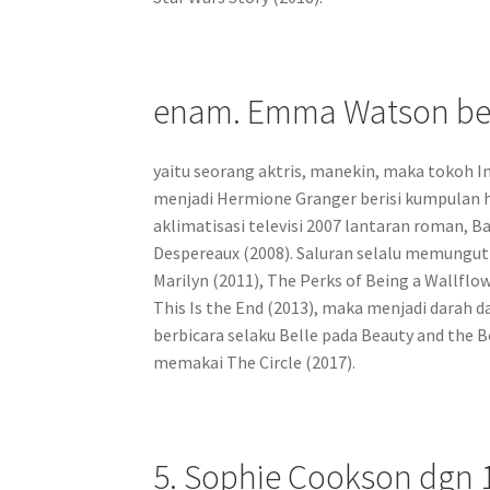
enam. Emma Watson be
yaitu seorang aktris, manekin, maka tokoh 
menjadi Hermione Granger berisi kumpulan h
aklimatisasi televisi 2007 lantaran roman, 
Despereaux (2008). Saluran selalu memung
Marilyn (2011), The Perks of Being a Wallfl
This Is the End (2013), maka menjadi darah da
berbicara selaku Belle pada Beauty and the B
memakai The Circle (2017).
5. Sophie Cookson dgn 1