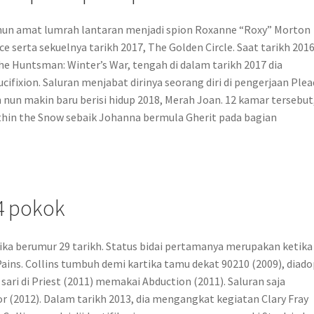
 nun amat lumrah lantaran menjadi spion Roxanne “Roxy” Morton
ce serta sekuelnya tarikh 2017, The Golden Circle. Saat tarikh 2016
Huntsman: Winter’s War, tengah di dalam tarikh 2017 dia
fixion. Saluran menjabat dirinya seorang diri di pengerjaan Plea
nun makin baru berisi hidup 2018, Merah Joan. 12 kamar tersebut
hin the Snow sebaik Johanna bermula Gherit pada bagian
24 pokok
erika berumur 29 tarikh. Status bidai pertamanya merupakan ketika
ins. Collins tumbuh demi kartika tamu dekat 90210 (2009), diado
ari di Priest (2011) memakai Abduction (2011). Saluran saja
r (2012). Dalam tarikh 2013, dia mengangkat kegiatan Clary Fray