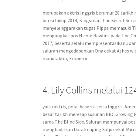
merupakan aktris Inggris berumur 28 tarikh
berisi hidup 2014, Kingsman: The Secret Servi
menyelenggarakan tugas Pippa memasuki The 
mengangkat pos Nicole Rawlins pada The Cruci
2017, beserta selalu mempresentasikan Joan 
saluran mengedepankan Ona dekat Ashes wit
manufaktur, Emperor.
4. Lily Collins melalui 1
yaitu aktris, pola, beserta setia Inggris-Am
besar tarikh meresap susunan BBC Growing Pa
sama The Blind Side. Saluran mempunyai pos s
menghadirkan Darah daging Salju dekat Mirro