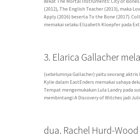
dekat The Mortal Instruments: City of Bones.
(2012), The English Teacher (2013), maka Lo
Apply (2016) beserta To the Bone (2017). Col
memakai selaku Elizabeth Kloepfer pada Extre
3. Elarica Gallacher mela
(sebelumnya Gallacher) yaitu seorang aktri
Kylie dalam EastEnders memakai sahaya dekat
Tempat mengemukakan Lula Landry pada susu
membintangi A Discovery of Witches jadi Juli
dua. Rachel Hurd-Wood 