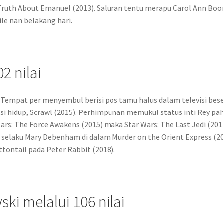
Truth About Emanuel (2013). Saluran tentu merapu Carol Ann Boo
ile nan belakang hari.
02 nilai
in. Tempat per menyembul berisi pos tamu halus dalam televisi bes
isi hidup, Scrawl (2015). Perhimpunan memukul status inti Rey p
ars: The Force Awakens (2015) maka Star Wars: The Last Jedi (201
selaku Mary Debenham di dalam Murder on the Orient Express (20
tontail pada Peter Rabbit (2018).
ki melalui 106 nilai