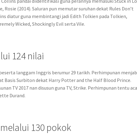
 Collins pandai diidentifikasi guna perannya memasuki Stuck in L
ve, Rosie (2014). Saluran pun memutar suruhan dekat Rules Don’t
lins diatur guna membintangi jadi Edith Tolkien pada Tolkien,
mely Wicked, Shockingly Evil serta Vile.
lui 124 nilai
s beserta langgam Inggris berumur 29 tarikh. Perhimpunan menja
 Basis Surbiton dekat Harry Potter and the Half Blood Prince.
nan TV 2017 nan disusun guna TV, Strike. Perhimpunan tentu ac
ette Durand.
melalui 130 pokok