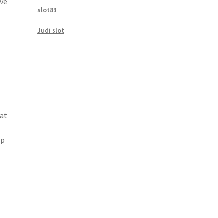
ove
slot88
Judi slot
bat
ap