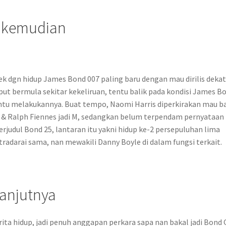
 kemudian
ek dgn hidup James Bond 007 paling baru dengan mau dirilis deka
uput bermula sekitar kekeliruan, tentu balik pada kondisi James B
ntu melakukannya. Buat tempo, Naomi Harris diperkirakan mau ba
 & Ralph Fiennes jadi M, sedangkan belum terpendam pernyataan
rjudul Bond 25, lantaran itu yakni hidup ke-2 persepuluhan lima
tradarai sama, nan mewakili Danny Boyle di dalam fungsi terkait.
anjutnya
rita hidup, jadi penuh anggapan perkara sapa nan bakal jadi Bond G