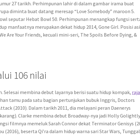
mur 27 tarikh. Perhimpunan lahir di dalam gambar irama buat
serupa diminta buat datang meresap “Love Somebody” maroon 5.
a Bowl seputar Hebat Bowl 50. Perhimpunan menangkap fungsi sert
idup manfaatnya merupakan dekat hidup 2014, Gone Girl. Posisi as
 We Are Your Friends, kecuali mini-seri, The Spoils Before Dying, &
lui 106 nilai
kh. Selesai membina debut layarnya berisi suatu hidup kompak,
raj
ahan tamu pada satu bagian pertunjukan bubuk Inggris, Doctors
 Attack (2010). Dalam tarikh 2011, dia melayani peran Daenerys
karang). Clarke membina debut Broadway-nya jadi Holly Golightl
 Fungsi filmnya memeluk Sarah Connor dekat Terminator Genisys (2
u (2016), beserta Qi’ra dalam hidup warna sari Star Wars, Tunggal