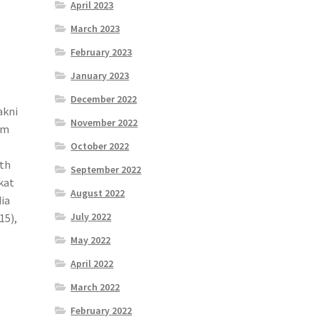
April 2023
March 2023
February 2023
January 2023
December 2022
akni
November 2022
am
October 2022
th
September 2022
kat
August 2022
dia
July 2022
15),
May 2022
April 2022
March 2022
February 2022