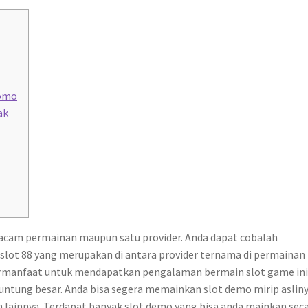
romo
ak
macam permainan maupun satu provider. Anda dapat cobalah
slot 88 yang merupakan di antara provider ternama di permainan
 bermanfaat untuk mendapatkan pengalaman bermain slot game in
tung besar. Anda bisa segera memainkan slot demo mirip aslin
n lainnya. Terdapat banyak slot demo yang bisa anda mainkan sec