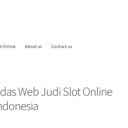
d
i Online
About us
Contact us
Policy
idas Web Judi Slot Online
ndonesia