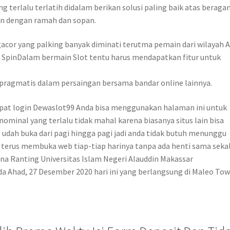
ng terlalu terlatih didalam berikan solusi paling baik atas berag
n dengan ramah dan sopan.
acor yang palking banyak diminati terutma pemain dari wilayah A
e SpinDalam bermain Slot tentu harus mendapatkan fitur untuk
 pragmatis dalam persaingan bersama bandar online lainnya.
pat login Dewaslot99 Anda bisa menggunakan halaman ini untuk
nominal yang terlalu tidak mahal karena biasanya situs lain bisa
5 udah buka dari pagi hingga pagi jadi anda tidak butuh menunggu
95 terus membuka web tiap-tiap harinya tanpa ada henti sama sekal
na Ranting Universitas Islam Negeri Alauddin Makassar
 Ahad, 27 Desember 2020 hari ini yang berlangsung di Maleo To