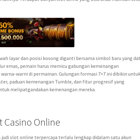
awah layar dan posisi kosong diganti bersama simbol baru yang da
 telur emas, pemain harus memicu gabungan kemenangan
arna-warni di permainan. Gulungan formasi 7×7 ini dibikin untu
ter, paduan kemenangan Tumble, dan fitur progresif yang
untuk melipatgandakan kemenangan mereka.
 Casino Online
 judi slot online terpercaya terlalu lengkap didalam satu akun