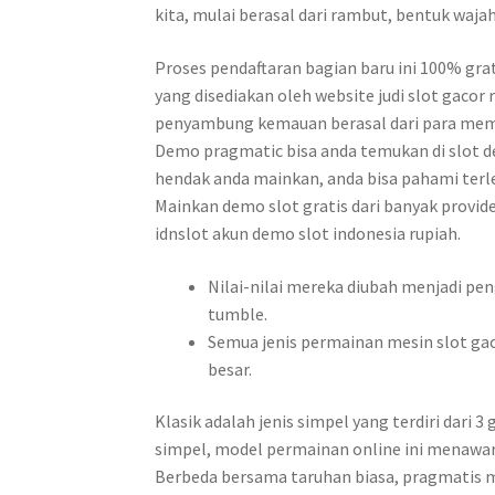
kita, mulai berasal dari rambut, bentuk wajah, 
Proses pendaftaran bagian baru ini 100% gra
yang disediakan oleh website judi slot gacor r
penyambung kemauan berasal dari para memb
Demo pragmatic bisa anda temukan di slot d
hendak anda mainkan, anda bisa pahami terl
Mainkan demo slot gratis dari banyak provid
idnslot akun demo slot indonesia rupiah.
Nilai-nilai mereka diubah menjadi p
tumble.
Semua jenis permainan mesin slot ga
besar.
Klasik adalah jenis simpel yang terdiri dari
simpel, model permainan online ini menawar
Berbeda bersama taruhan biasa, pragmatis