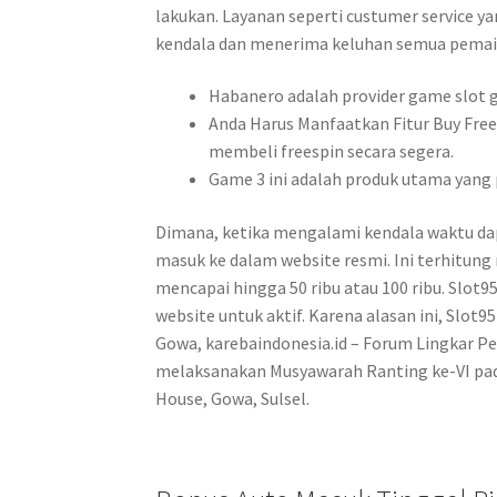
lakukan. Layanan seperti custumer service ya
kendala dan menerima keluhan semua pemai
Habanero adalah provider game slot g
Anda Harus Manfaatkan Fitur Buy Fre
membeli freespin secara segera.
Game 3 ini adalah produk utama yang
Dimana, ketika mengalami kendala waktu da
masuk ke dalam website resmi. Ini terhitung 
mencapai hingga 50 ribu atau 100 ribu. Slot9
website untuk aktif. Karena alasan ini, Slot
Gowa, karebaindonesia.id – Forum Lingkar Pe
melaksanakan Musyawarah Ranting ke-VI pada
House, Gowa, Sulsel.