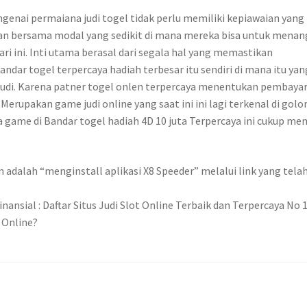
nai permaiana judi togel tidak perlu memiliki kepiawaian yang
awan bersama modal yang sedikit di mana mereka bisa untuk menang
 ini. Inti utama berasal dari segala hal yang memastikan
andar togel terpercaya hadiah terbesar itu sendiri di mana itu yan
njudi. Karena patner togel onlen terpercaya menentukan pembaya
erupakan game judi online yang saat ini ini lagi terkenal di gol
 game di Bandar togel hadiah 4D 10 juta Terpercaya ini cukup men
 adalah “menginstall aplikasi X8 Speeder” melalui link yang tela
nsial : Daftar Situs Judi Slot Online Terbaik dan Terpercaya No 
 Online?