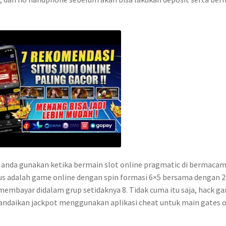
t anda gunakan ketika bermain slot online pragmatic di bermaca
pus adalah game online dengan spin formasi 6×5 bersama dengan 2
membayar didalam grup setidaknya 8. Tidak cuma itu saja, hack g
 andaikan jackpot menggunakan aplikasi cheat untuk main gates o