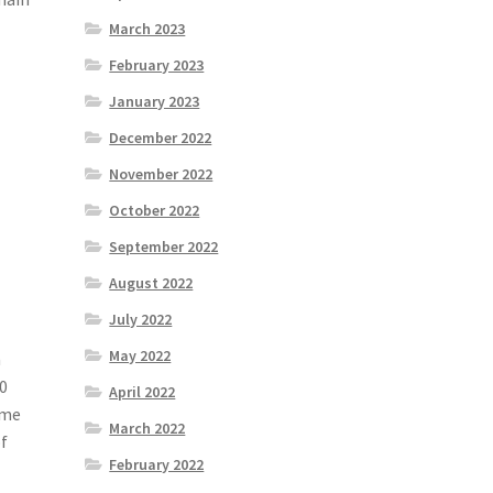
March 2023
February 2023
January 2023
December 2022
November 2022
October 2022
September 2022
August 2022
July 2022
May 2022
m
0
April 2022
ame
March 2022
f
February 2022