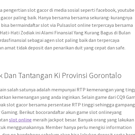
ga pengertian slot gacor di media sosial seperti facebook, youtube
gacor paling baik. Hanya bersama bersama sekurang-kurangnya
h bisa bermaindaftar slot via Pulsaslot online terpercaya bersama
 Hati-Hati Zodiak ini Alami Finansial Yang Kurang Bagus di Bulan
rdasfinansial sebagai agen slot paling baik dan terpercaya
n amat tidak deposit dan penarikan duit yang cepat dan safe.
k Dan Tantangan Ki Provinsi Gorontalo
emain salah satunya adalah mempunyai RTP kemenangan yang ting
atkan kemenangan yang anda inginkan. Selain game dari CQ9 Gam
nyak slot gacor bersama persentase RTP tinggi sehingga gampan
r Gaming. Berikut bocorandaftar akun game slot onlineyang
utan
slot online
meraih jackpot besar. Banyak orang yang lakukan
ntuk menggunakannya. Member hanya perlu mengisi information
g, dan no handphone sebelum akan bisa lakukan deposit serta ber