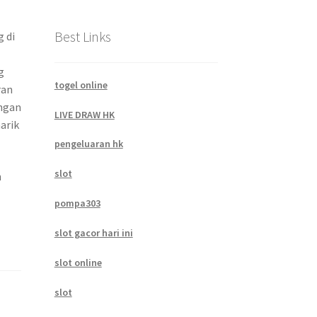
Best Links
 di
g
togel online
ran
ongan
LIVE DRAW HK
arik
pengeluaran hk
slot
h
pompa303
1
slot gacor hari ini
slot online
slot