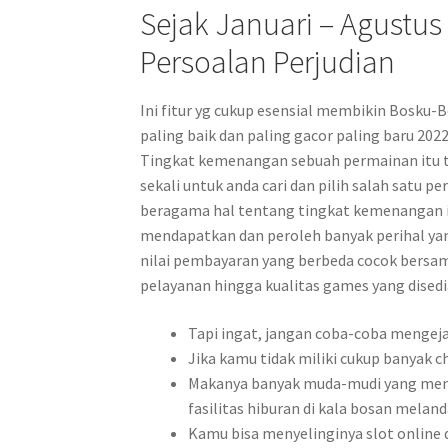
Sejak Januari – Agustus
Persoalan Perjudian
Ini fitur yg cukup esensial membikin Bosku-Bo
paling baik dan paling gacor paling baru 202
Tingkat kemenangan sebuah permainan itu t
sekali untuk anda cari dan pilih salah satu
beragama hal tentang tingkat kemenangan i
mendapatkan dan peroleh banyak perihal ya
nilai pembayaran yang berbeda cocok bersam
pelayanan hingga kualitas games yang disedi
Tapi ingat, jangan coba-coba mengeja
Jika kamu tidak miliki cukup banyak c
Makanya banyak muda-mudi yang meng
fasilitas hiburan di kala bosan meland
Kamu bisa menyelinginya slot online 