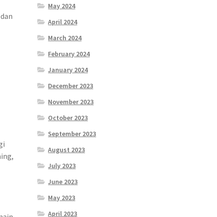
May 2024
 dan
April 2024
March 2024
February 2024
January 2024
December 2023
November 2023
October 2023
September 2023
gi
August 2023
ing,
July 2023
g
June 2023
May 2023
April 2023
main