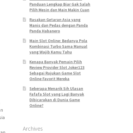
Panduan Lengkap Biar Gak Salah
Pilih Mesin dan Main Makin Cuan
Rasakan Getaran Asia yang
Manis dan Pedas dengan Panda
Panda Habanero
Main Slot Online: Bedanya Pola
Kombinasi Turbo Sama Manual
yang Wajib Kamu Tahu
Kenapa Banyak Pemain Pilih
Review Provider Slot Joker123
Sebagai Rujukan Game Slot
Online Favorit Mereka
Seberapa Menarik Sih Ulasan
Fafafa Slot yang Lagi Banyak
Dibicarakan di Dunia Game
m
Online?
an
sia
Archives
kan