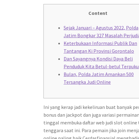
Content
Sejak Januari – Agustus 2022, Polda
Jatim Bongkar 327 Masalah Perjud
Keterbukaan Informasi Publik Dan
Tantangan Ki Provinsi Gorontalo
Dan Sayangnya Kondisi Daya Beli
Penduduk Kita Betul-betul Terpuku
Bulan, Polda Jatim Amankan 500
Tersangka Judi Online
Ini yang kerap jadi kekeliruan buat banyak 
bonus dan jackpot dan juga variasi permaina
tinggal membuka daftar web judi slot online 
tenggara saat ini. Para pemain jika join men
online paling baik Cerdasfinansial mengh