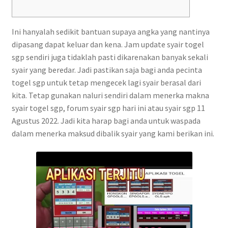
Ini hanyalah sedikit bantuan supaya angka yang nantinya
dipasang dapat keluar dan kena. Jam update syair togel
sgp sendiri juga tidaklah pasti dikarenakan banyak sekali
syair yang beredar. Jadi pastikan saja bagi anda pecinta
togel sgp untuk tetap mengecek lagi syair berasal dari
kita. Tetap gunakan naluri sendiri dalam menerka makna
syair togel sgp, forum syair sgp hari ini atau syair sgp 11
Agustus 2022. Jadi kita harap bagi anda untuk waspada
dalam menerka maksud dibalik syair yang kami berikan ini.