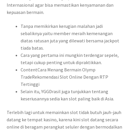
Internasional agar bisa memastikan kenyamanan dan
kepuasan bermain.
Tanpa memikirkan kerugian malahan jadi
sebaliknya yaitu member meraih kemenangan
diatas ratusan juta yang dilewati bersama jackpot
tiada batas.
Cara yang pertama ini mungkin terdengar sepele,
tetapi cukup penting untuk dipraktikkan.
ContentCara Menang Bermain Olymp
TradeRekomendasi Slot Online Dengan RTP
Tertinggi
Selain itu, YGGDrasil juga tunjukkan tentang
keseriusannya sedia kan slot paling baik di Asia.
Terlebih lagi untuk memainkan slot tidak butuh jauh-jauh
datang ke tempat kasino, karena kini slot datang secara
online di beragam perangkat seluler dengan bermodalkan