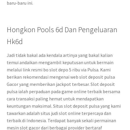
baru-baru ini.
Hongkon Pools 6d Dan Pengeluaran
Hk6d
Jadi tidak bakal ada kendala artinya yang bakal kalian
temui andaikan mengambil keputusan untuk bermain
melalui link resmi bo slot depo 5 ribu via Pulsa. Kami
berikan rekomendasi mengenai web slot deposit pulsa
Gacor yang memberikan jackpot terbesar. Slot deposit
pulsa ialah perpaduan pada game online terbaik bersama
cara transaksi paling hemat untuk mendapatkan
keuntungan maksimal. Situs slot deposit pulsa yang kami
tawarkan adalah situs judi slot online terpercaya dan
terbaik di Indonesia. Terdapat banyak sekali permainan
mesin slot gacor dari berbagai provider bertaraf