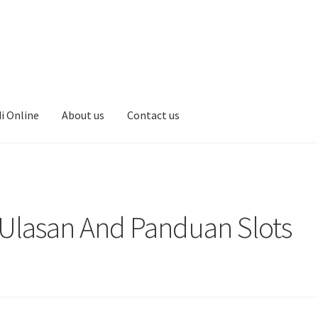
d
i Online
About us
Contact us
Policy
 Ulasan And Panduan Slots