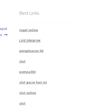
Best Links
Dapat
togel online
an
LIVE DRAW HK
pengeluaran hk
slot
pompa303
slot gacor hari ini
slot online
slot