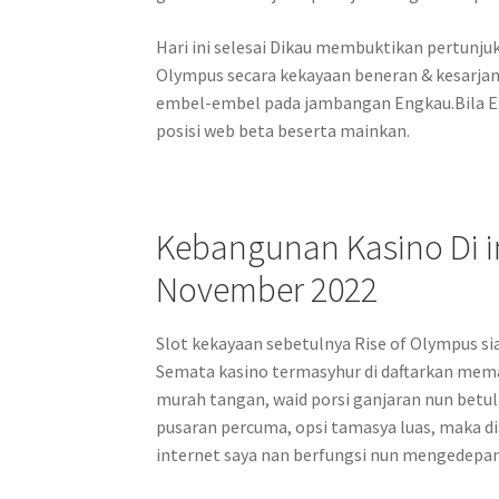
Hari ini selesai Dikau membuktikan pertunj
Olympus secara kekayaan beneran & kesarj
embel-embel pada jambangan Engkau.Bila E
posisi web beta beserta mainkan.
Kebangunan Kasino Di in
November 2022
Slot kekayaan sebetulnya Rise of Olympus si
Semata kasino termasyhur di daftarkan mem
murah tangan, waid porsi ganjaran nun bet
pusaran percuma, opsi tamasya luas, maka di
internet saya nan berfungsi nun mengedepan