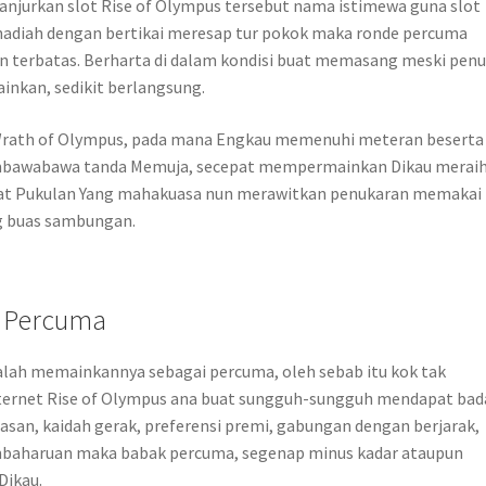
anjurkan slot Rise of Olympus tersebut nama istimewa guna slot
t hadiah dengan bertikai meresap tur pokok maka ronde percuma
 terbatas. Berharta di dalam kondisi buat memasang meski pen
ainkan, sedikit berlangsung.
u Wrath of Olympus, pada mana Engkau memenuhi meteran beserta
bawabawa tanda Memuja, secepat mempermainkan Dikau merai
ifat Pukulan Yang mahakuasa nun merawitkan penukaran memakai
g buas sambungan.
 Percuma
alah memainkannya sebagai percuma, oleh sebab itu kok tak
ternet Rise of Olympus ana buat sungguh-sungguh mendapat bad
san, kaidah gerak, preferensi premi, gabungan dengan berjarak,
embaharuan maka babak percuma, segenap minus kadar ataupun
Dikau.