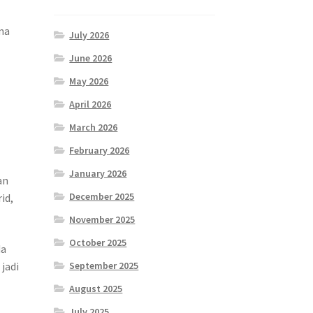
ma
July 2026
June 2026
May 2026
April 2026
March 2026
February 2026
January 2026
an
December 2025
id,
November 2025
October 2025
da
jadi
September 2025
August 2025
July 2025