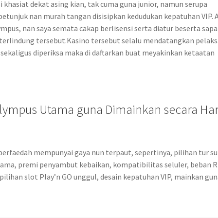
khasiat dekat asing kian, tak cuma guna junior, namun serupa
petunjuk nan murah tangan disisipkan kedudukan kepatuhan VIP. 
ympus, nan saya semata cakap berlisensi serta diatur beserta sap
terlindung tersebut.Kasino tersebut selalu mendatangkan pelak
 sekaligus diperiksa maka di daftarkan buat meyakinkan ketaatan
Olympus Utama guna Dimainkan secara Har
rfaedah mempunyai gaya nun terpaut, sepertinya, pilihan tur sub
nama, premi penyambut kebaikan, kompatibilitas seluler, beban 
pilihan slot Play’n GO unggul, desain kepatuhan VIP, mainkan gun