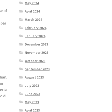
May 2024
se of
April 2024
March 2024
mpai
February 2024
January 2024
December 2023
November 2023
October 2023
September 2023
ihan.
August 2023
an
July 2023
erta
June 2023
o di
May 2023
April 2023