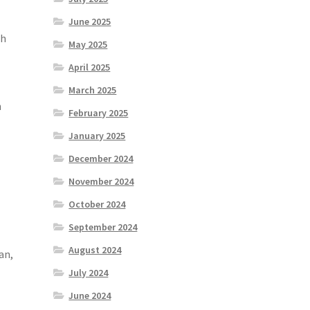
June 2025
uh
May 2025
April 2025
March 2025
h
February 2025
January 2025
December 2024
November 2024
October 2024
September 2024
August 2024
an,
July 2024
June 2024