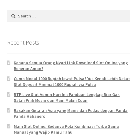
Search
for:
Recent Posts
Kenapa Semua Orang Nyari Link Download Slot Online yang
Beneran Aman?
Cuma Modal 1000 Rupiah lewat Pulsa? Yuk Kenali Lebih Dekat
Slot Deposit Minimal 1000 Rupiah via Pulsa
RTP Live Slot Admin Hari Ini: Panduan Lengkap Biar Gak
Salah Pilih Mesin dan Main Makin Cuan
Rasakan Getaran Asia yang Manis dan Pedas dengan Panda
Panda Habanero
Main Slot Online: Bedanya Pola Kombinasi Turbo Sama
Manual yang Wajib Kamu Tahu