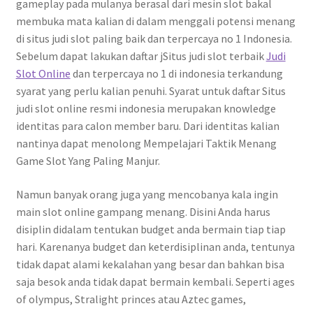
gameplay pada mulanya berasal dari mesin slot bakal
membuka mata kalian di dalam menggali potensi menang
di situs judi slot paling baik dan terpercaya no 1 Indonesia.
Sebelum dapat lakukan daftar jSitus judi slot terbaik
Judi
Slot Online
dan terpercaya no 1 di indonesia terkandung
syarat yang perlu kalian penuhi. Syarat untuk daftar Situs
judi slot online resmi indonesia merupakan knowledge
identitas para calon member baru. Dari identitas kalian
nantinya dapat menolong Mempelajari Taktik Menang
Game Slot Yang Paling Manjur.
Namun banyak orang juga yang mencobanya kala ingin
main slot online gampang menang. Disini Anda harus
disiplin didalam tentukan budget anda bermain tiap tiap
hari. Karenanya budget dan keterdisiplinan anda, tentunya
tidak dapat alami kekalahan yang besar dan bahkan bisa
saja besok anda tidak dapat bermain kembali. Seperti ages
of olympus, Stralight princes atau Aztec games,