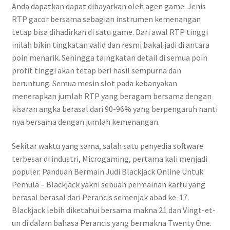
Anda dapatkan dapat dibayarkan oleh agen game. Jenis
RTP gacor bersama sebagian instrumen kemenangan
tetap bisa dihadirkan di satu game. Dari awal RTP tinggi
inilah bikin tingkatan valid dan resmi bakal jadi di antara
poin menarik. Sehingga taingkatan detail di semua poin
profit tinggi akan tetap beri hasil sempurna dan
beruntung. Semua mesin slot pada kebanyakan
menerapkan jumlah RTP yang beragam bersama dengan
kisaran angka berasal dari 90-96% yang berpengaruh nanti
nya bersama dengan jumlah kemenangan.
Sekitar waktu yang sama, salah satu penyedia software
terbesar di industri, Microgaming, pertama kali menjadi
populer. Panduan Bermain Judi Blackjack Online Untuk
Pemula – Blackjack yakni sebuah permainan kartu yang
berasal berasal dari Perancis semenjak abad ke-17.
Blackjack lebih diketahui bersama makna 21 dan Vingt-et-
un di dalam bahasa Perancis yang bermakna Twenty One.