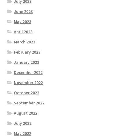
July 2023
June 2023
May 2023
April 2023
March 2023
February 2023
January 2023
December 2022
November 2022
October 2022
September 2022
August 2022
July 2022
May 2022