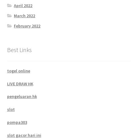
April 2022
March 2022
February 2022
Best Links
togel online
LIVE DRAW HK
pengeluaran hk
slot
pompa303
slot gacor hari ini