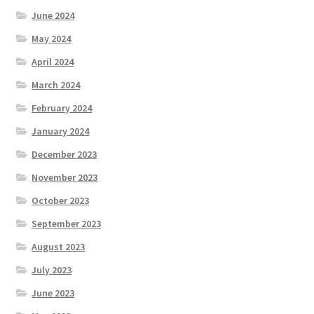
June 2024
May 2024
April 2024
March 2024
February 2024
January 2024
December 2023
November 2023
October 2023
September 2023
August 2023
July 2023
June 2023