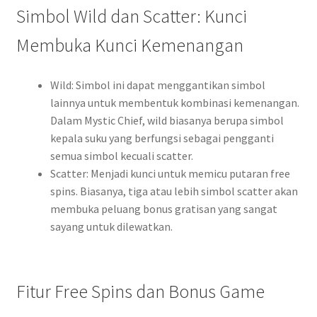
Simbol Wild dan Scatter: Kunci
Membuka Kunci Kemenangan
Wild: Simbol ini dapat menggantikan simbol
lainnya untuk membentuk kombinasi kemenangan.
Dalam Mystic Chief, wild biasanya berupa simbol
kepala suku yang berfungsi sebagai pengganti
semua simbol kecuali scatter.
Scatter: Menjadi kunci untuk memicu putaran free
spins. Biasanya, tiga atau lebih simbol scatter akan
membuka peluang bonus gratisan yang sangat
sayang untuk dilewatkan.
Fitur Free Spins dan Bonus Game