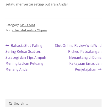
selalu menyertai setiap putaran Anda!
Category:
Situs Slot
Tag:
situs slot online 24 jam
Post
Previous
Next
Rahasia Slot Paling
Slot Online Review Wild Wild
post:
post:
Sering Keluar Scatter:
Riches: Petualangan
navigation
Strategi dan Tips Ampuh
Menantang di Dunia
Meningkatkan Peluang
Kekayaan Emas dan
Menang Anda
Penjelajahan
Search
for: