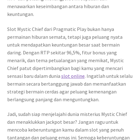
menawarkan keseimbangan antara hiburan dan
keuntungan.
Slot Mystic Chief dari Pragmatic Play bukan hanya
permainan hiburan semata, tetapi juga peluang nyata
untuk mendapatkan keuntungan besar saat bermain
daring. Dengan RTP sekitar 96,5%, fitur bonus yang
menarik, dan tema petualangan yang memikat, Mystic
Chief patut dipertimbangkan bagi kamu yang mencari
sensasi baru dalam dunia
slot online
. Ingatlah untuk selalu
bermain secara bertanggung jawab dan memanfaatkan
strategi bermain cerdas agar peluang kemenangan
berlangsung panjang dan menguntungkan.
Jadi, sudah siap menjelajahi dunia misterius Mystic Chief
dan menaklukkan jackpot besar? Jangan ragu untuk
mencoba keberuntungan kamu dalam slot yang penuh
tantangan dan peluang emas ini. Semoga keberuntungan