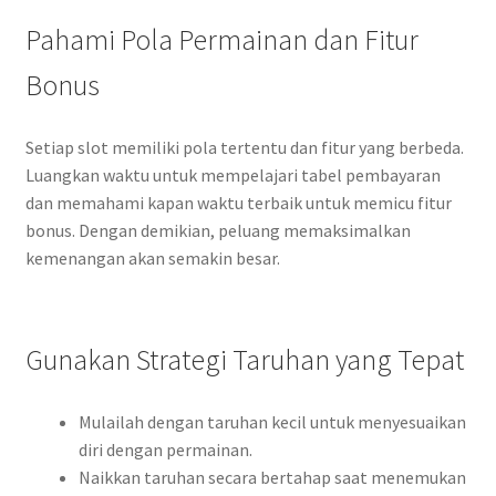
Pahami Pola Permainan dan Fitur
Bonus
Setiap slot memiliki pola tertentu dan fitur yang berbeda.
Luangkan waktu untuk mempelajari tabel pembayaran
dan memahami kapan waktu terbaik untuk memicu fitur
bonus. Dengan demikian, peluang memaksimalkan
kemenangan akan semakin besar.
Gunakan Strategi Taruhan yang Tepat
Mulailah dengan taruhan kecil untuk menyesuaikan
diri dengan permainan.
Naikkan taruhan secara bertahap saat menemukan