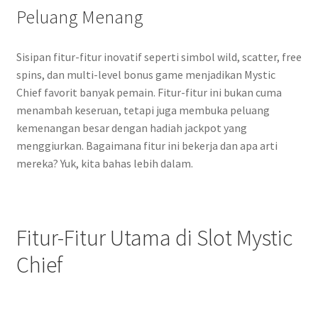
Peluang Menang
Sisipan fitur-fitur inovatif seperti simbol wild, scatter, free
spins, dan multi-level bonus game menjadikan Mystic
Chief favorit banyak pemain. Fitur-fitur ini bukan cuma
menambah keseruan, tetapi juga membuka peluang
kemenangan besar dengan hadiah jackpot yang
menggiurkan. Bagaimana fitur ini bekerja dan apa arti
mereka? Yuk, kita bahas lebih dalam.
Fitur-Fitur Utama di Slot Mystic
Chief