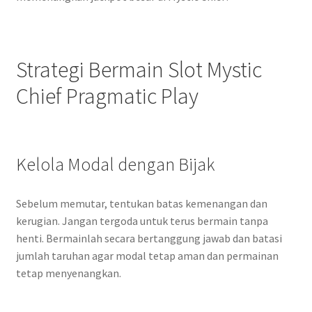
Strategi Bermain Slot Mystic
Chief Pragmatic Play
Kelola Modal dengan Bijak
Sebelum memutar, tentukan batas kemenangan dan
kerugian. Jangan tergoda untuk terus bermain tanpa
henti. Bermainlah secara bertanggung jawab dan batasi
jumlah taruhan agar modal tetap aman dan permainan
tetap menyenangkan.