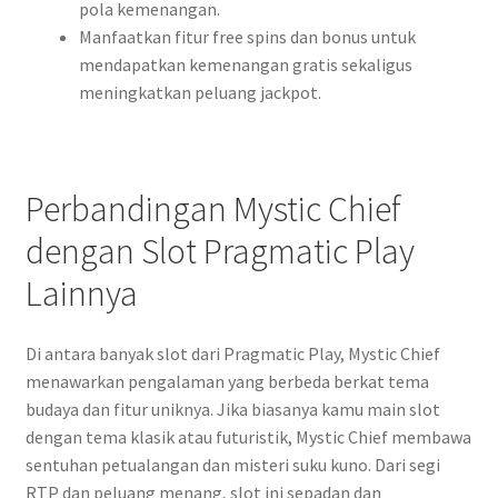
pola kemenangan.
Manfaatkan fitur free spins dan bonus untuk
mendapatkan kemenangan gratis sekaligus
meningkatkan peluang jackpot.
Perbandingan Mystic Chief
dengan Slot Pragmatic Play
Lainnya
Di antara banyak slot dari Pragmatic Play, Mystic Chief
menawarkan pengalaman yang berbeda berkat tema
budaya dan fitur uniknya. Jika biasanya kamu main slot
dengan tema klasik atau futuristik, Mystic Chief membawa
sentuhan petualangan dan misteri suku kuno. Dari segi
RTP dan peluang menang, slot ini sepadan dan