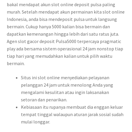
bakal mendapat akun slot online deposit pulsa paling
murah. Setelah mendapat akun permainan kita slot online
Indonesia, anda bisa mendeposit pulsa untuk langsung
bermain. Cukup hanya 5000 kalian bisa bermain dan
dapatkan kemenangan hingga lebih dari satu ratus juta.
Agen slot gacor deposit Pulsa5000 terpercaya pragmatic
play ada bersama sistem operasional 24 jam nonstop tiap
tiap hari yang memudahkan kalian untuk pilih waktu
bermain.
Situs ini slot online menyediakan pelayanan
pelanggan 24 jam untuk menolong Anda yang
mengalami kesulitan atau ingin laksanakan
setoran dan penarikan.
Kebiasaan itu rupanya membuat dia enggan keluar
tempat tinggal walaupun aturan jarak sosial sudah
mulai longgar.