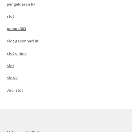
pengeluaran hk
slot
pompa303
slot gacor hari ini
slot online
slot
slot88
Judi slot