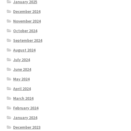
January 2025
December 2024
November 2024
October 2024
September 2024
August 2024
July 2024
June 2024
May 2024
April 2024
March 2024
February 2024
January 2024
December 2023