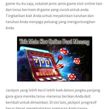
game itu itu saja, cobalah jenis-jenis game slot online lain
dan terus bermain di game yang cocok untuk anda.
Tingkatkan kiat Anda untuk meyakinkan taruhan dan
taruhan Anda menjaga peluang yang menguntungkan
Anda.
Jackpot yang lebih kecil lebih baik dalam jangka panjang
gara-gara mereka terus-menerus berikan Anda duit
kembali untuk dimainkan. Di sisi lain, jackpot progresif
besar dapat menghabiskan anggaran Anda tanpa