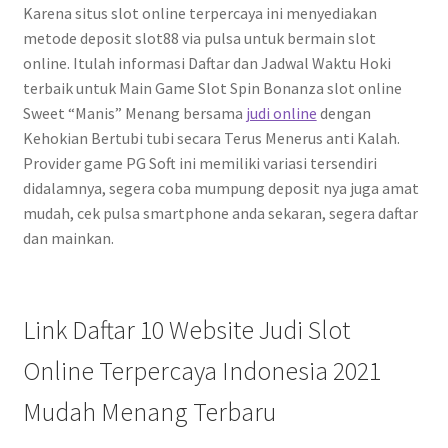
Karena situs slot online terpercaya ini menyediakan
metode deposit slot88 via pulsa untuk bermain slot
online. Itulah informasi Daftar dan Jadwal Waktu Hoki
terbaik untuk Main Game Slot Spin Bonanza slot online
Sweet “Manis” Menang bersama
judi online
dengan
Kehokian Bertubi tubi secara Terus Menerus anti Kalah.
Provider game PG Soft ini memiliki variasi tersendiri
didalamnya, segera coba mumpung deposit nya juga amat
mudah, cek pulsa smartphone anda sekaran, segera daftar
dan mainkan.
Link Daftar 10 Website Judi Slot
Online Terpercaya Indonesia 2021
Mudah Menang Terbaru