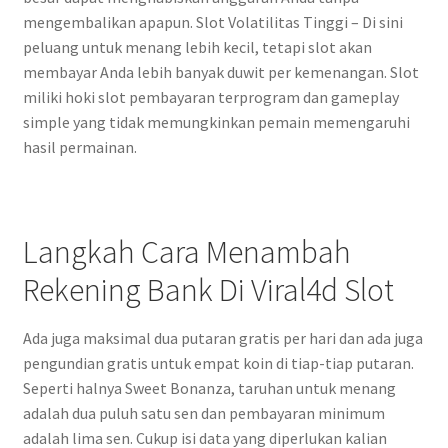
mengembalikan apapun. Slot Volatilitas Tinggi – Di sini
peluang untuk menang lebih kecil, tetapi slot akan
membayar Anda lebih banyak duwit per kemenangan. Slot
miliki hoki slot pembayaran terprogram dan gameplay
simple yang tidak memungkinkan pemain memengaruhi
hasil permainan.
Langkah Cara Menambah
Rekening Bank Di Viral4d Slot
Ada juga maksimal dua putaran gratis per hari dan ada juga
pengundian gratis untuk empat koin di tiap-tiap putaran.
Seperti halnya Sweet Bonanza, taruhan untuk menang
adalah dua puluh satu sen dan pembayaran minimum
adalah lima sen. Cukup isi data yang diperlukan kalian