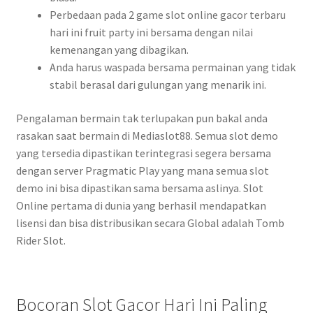
Perbedaan pada 2 game slot online gacor terbaru
hari ini fruit party ini bersama dengan nilai
kemenangan yang dibagikan.
Anda harus waspada bersama permainan yang tidak
stabil berasal dari gulungan yang menarik ini.
Pengalaman bermain tak terlupakan pun bakal anda
rasakan saat bermain di Mediaslot88. Semua slot demo
yang tersedia dipastikan terintegrasi segera bersama
dengan server Pragmatic Play yang mana semua slot
demo ini bisa dipastikan sama bersama aslinya. Slot
Online pertama di dunia yang berhasil mendapatkan
lisensi dan bisa distribusikan secara Global adalah Tomb
Rider Slot.
Bocoran Slot Gacor Hari Ini Paling