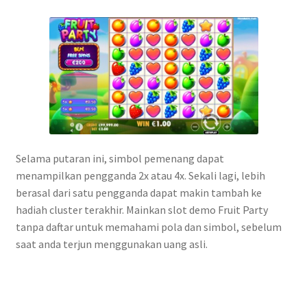
Selama putaran ini, simbol pemenang dapat
menampilkan pengganda 2x atau 4x. Sekali lagi, lebih
berasal dari satu pengganda dapat makin tambah ke
hadiah cluster terakhir. Mainkan slot demo Fruit Party
tanpa daftar untuk memahami pola dan simbol, sebelum
saat anda terjun menggunakan uang asli.