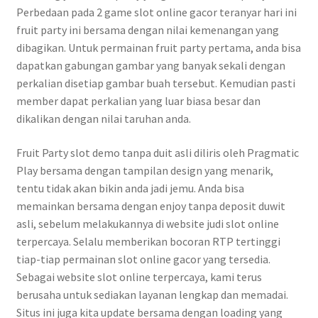
Perbedaan pada 2 game slot online gacor teranyar hari ini
fruit party ini bersama dengan nilai kemenangan yang
dibagikan. Untuk permainan fruit party pertama, anda bisa
dapatkan gabungan gambar yang banyak sekali dengan
perkalian disetiap gambar buah tersebut. Kemudian pasti
member dapat perkalian yang luar biasa besar dan
dikalikan dengan nilai taruhan anda.
Fruit Party slot demo tanpa duit asli diliris oleh Pragmatic
Play bersama dengan tampilan design yang menarik,
tentu tidak akan bikin anda jadi jemu. Anda bisa
memainkan bersama dengan enjoy tanpa deposit duwit
asli, sebelum melakukannya di website judi slot online
terpercaya. Selalu memberikan bocoran RTP tertinggi
tiap-tiap permainan slot online gacor yang tersedia.
Sebagai website slot online terpercaya, kami terus
berusaha untuk sediakan layanan lengkap dan memadai.
Situs ini juga kita update bersama dengan loading yang