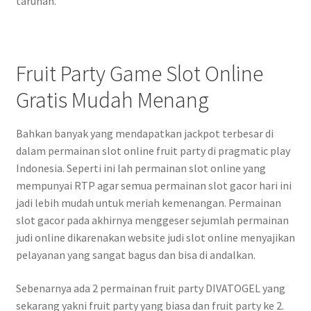
taruhan.
Fruit Party Game Slot Online
Gratis Mudah Menang
Bahkan banyak yang mendapatkan jackpot terbesar di
dalam permainan slot online fruit party di pragmatic play
Indonesia. Seperti ini lah permainan slot online yang
mempunyai RTP agar semua permainan slot gacor hari ini
jadi lebih mudah untuk meriah kemenangan. Permainan
slot gacor pada akhirnya menggeser sejumlah permainan
judi online dikarenakan website judi slot online menyajikan
pelayanan yang sangat bagus dan bisa di andalkan.
Sebenarnya ada 2 permainan fruit party DIVATOGEL yang
sekarang yakni fruit party yang biasa dan fruit party ke 2.