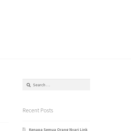
Search
for:
Recent Posts
Kenapa Semua Orang Nyari Link