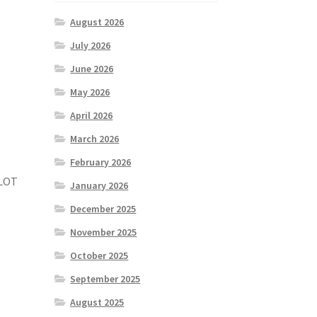
August 2026
July 2026
June 2026
May 2026
April 2026
March 2026
February 2026
SLOT
January 2026
December 2025
November 2025
October 2025
September 2025
August 2025