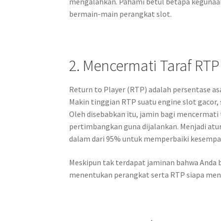
mengalahkan. Pahami betul betapa kegunaa
bermain-main perangkat slot.
2. Mencermati Taraf RTP
Return to Player (RTP) adalah persentase as
Makin tinggian RTP suatu engine slot gaco
Oleh disebabkan itu, jamin bagi mencermati
pertimbangkan guna dijalankan. Menjadi atu
dalam dari 95% untuk memperbaiki kesempat
Meskipun tak terdapat jaminan bahwa Anda
menentukan perangkat serta RTP siapa menj