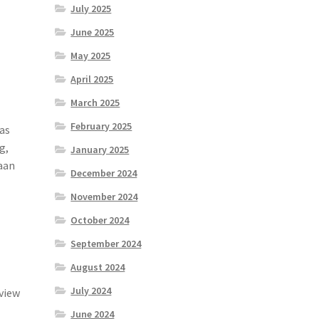
July 2025
June 2025
May 2025
April 2025
March 2025
February 2025
as
g,
January 2025
aan
December 2024
November 2024
October 2024
September 2024
August 2024
July 2024
view
June 2024