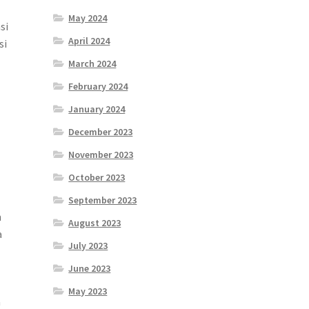
May 2024
si
April 2024
si
March 2024
February 2024
January 2024
December 2023
November 2023
October 2023
September 2023
n
August 2023
a
July 2023
June 2023
May 2023
a