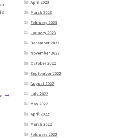
April 2023
an
 di
March 2023
February 2023
January 2023
December 2022
November 2022
October 2022
September 2022
August 2022
July 2022
ne
May 2022
April 2022
March 2022
February 2022