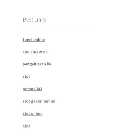
Best Links
togel online
LIVE DRAW HK
pengeluaran hk
slot
pompa303
slot gacor hari ini
slot online
slot