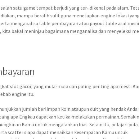
salah satu game tempat berjudi yang ter- dikenal pada alam. Teta
sediakan, mampu beralih sulit guna menetapkan engine lokasi yan
serta menganalisa table pembayaran atau payout table asal mesi
ini, kita bakal meninjau bagaimana menganalisa dan menyeleksi me
mbayaran
kat slot gacor, yang mula-mula dan paling penting apa mesti K
ebab engine itu.
nunjukkan jumlah berlimpah koin ataupun duit yang hendak Anda
ang apa Engkau dapatkan ketika melakukan permainan. Semaki
ngkinan Kamu untuk mengalahkan luas. Selain itu, pelajari pula
serta scatter siapa dapat menaikkan kesempatan Kamu untuk