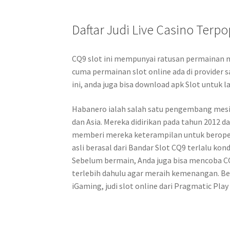
Daftar Judi Live Casino Terp
CQ9 slot ini mempunyai ratusan permainan mo
cuma permainan slot online ada di provider s
ini, anda juga bisa download apk Slot untuk 
Habanero ialah salah satu pengembang mesin 
dan Asia. Mereka didirikan pada tahun 2012 
memberi mereka keterampilan untuk beroperas
asli berasal dari Bandar Slot CQ9 terlalu kon
Sebelum bermain, Anda juga bisa mencoba C
terlebih dahulu agar meraih kemenangan. Berd
iGaming, judi slot online dari Pragmatic Pla