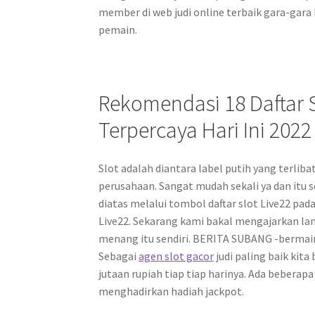
member di web judi online terbaik gara-gara
pemain.
Rekomendasi 18 Daftar S
Terpercaya Hari Ini 20
Slot adalah diantara label putih yang terli
perusahaan. Sangat mudah sekali ya dan itu 
diatas melalui tombol daftar slot Live22 pa
Live22. Sekarang kami bakal mengajarkan lan
menang itu sendiri. BERITA SUBANG -bermain
Sebagai
agen slot gacor
judi paling baik ki
jutaan rupiah tiap tiap harinya. Ada beber
menghadirkan hadiah jackpot.