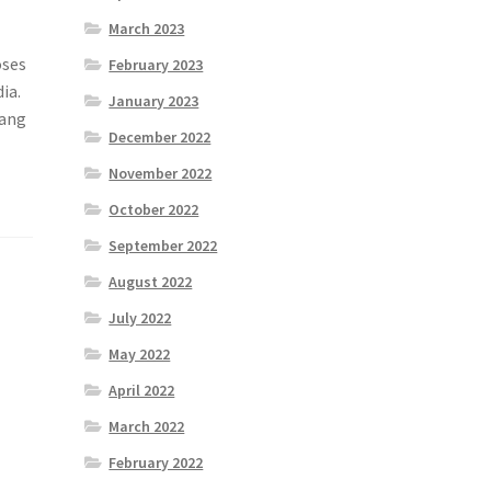
March 2023
oses
February 2023
ia.
January 2023
rang
December 2022
November 2022
October 2022
September 2022
August 2022
July 2022
May 2022
April 2022
March 2022
February 2022