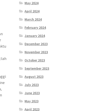
May 2024
April 2024
March 2024
February 2024
an
January 2024
r
December 2023
aktu
November 2023
tlah
October 2023
September 2023
nggi
August 2023
ine
July 2023
a,
June 2023
en
May 2023
April 2023