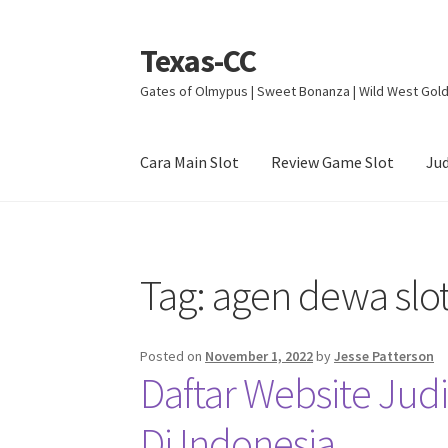
Texas-CC
Skip
Skip
to
to
Gates of Olmypus | Sweet Bonanza | Wild West Gol
navigation
content
Cara Main Slot
Review Game Slot
Jud
Home
About us
Contact Us
Contact us
Privacy 
Tag:
agen dewa slo
Posted on
November 1, 2022
by
Jesse Patterson
Daftar Website Judi
Di Indonesia