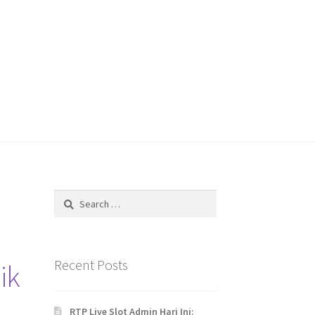
Search
for:
Recent Posts
ik
RTP Live Slot Admin Hari Ini: