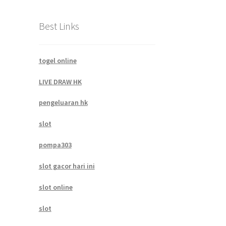
Best Links
togel online
LIVE DRAW HK
pengeluaran hk
slot
pompa303
slot gacor hari ini
slot online
slot