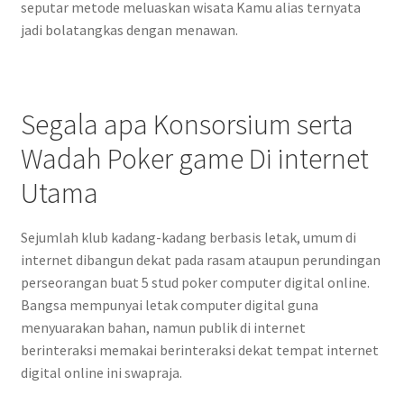
seputar metode meluaskan wisata Kamu alias ternyata
jadi bolatangkas dengan menawan.
Segala apa Konsorsium serta
Wadah Poker game Di internet
Utama
Sejumlah klub kadang-kadang berbasis letak, umum di
internet dibangun dekat pada rasam ataupun perundingan
perseorangan buat 5 stud poker computer digital online.
Bangsa mempunyai letak computer digital guna
menyuarakan bahan, namun publik di internet
berinteraksi memakai berinteraksi dekat tempat internet
digital online ini swapraja.