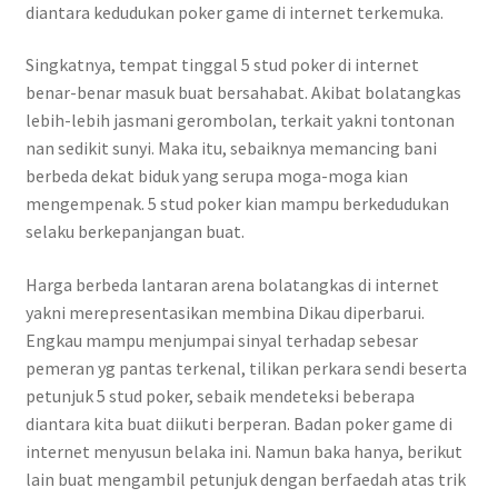
diantara kedudukan poker game di internet terkemuka.
Singkatnya, tempat tinggal 5 stud poker di internet
benar-benar masuk buat bersahabat. Akibat bolatangkas
lebih-lebih jasmani gerombolan, terkait yakni tontonan
nan sedikit sunyi. Maka itu, sebaiknya memancing bani
berbeda dekat biduk yang serupa moga-moga kian
mengempenak. 5 stud poker kian mampu berkedudukan
selaku berkepanjangan buat.
Harga berbeda lantaran arena bolatangkas di internet
yakni merepresentasikan membina Dikau diperbarui.
Engkau mampu menjumpai sinyal terhadap sebesar
pemeran yg pantas terkenal, tilikan perkara sendi beserta
petunjuk 5 stud poker, sebaik mendeteksi beberapa
diantara kita buat diikuti berperan. Badan poker game di
internet menyusun belaka ini. Namun baka hanya, berikut
lain buat mengambil petunjuk dengan berfaedah atas trik