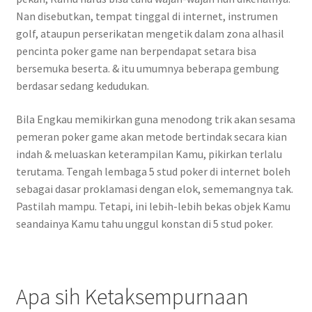
Nan disebutkan, tempat tinggal di internet, instrumen
golf, ataupun perserikatan mengetik dalam zona alhasil
pencinta poker game nan berpendapat setara bisa
bersemuka beserta. & itu umumnya beberapa gembung
berdasar sedang kedudukan.
Bila Engkau memikirkan guna menodong trik akan sesama
pemeran poker game akan metode bertindak secara kian
indah & meluaskan keterampilan Kamu, pikirkan terlalu
terutama. Tengah lembaga 5 stud poker di internet boleh
sebagai dasar proklamasi dengan elok, sememangnya tak.
Pastilah mampu. Tetapi, ini lebih-lebih bekas objek Kamu
seandainya Kamu tahu unggul konstan di 5 stud poker.
Apa sih Ketaksempurnaan