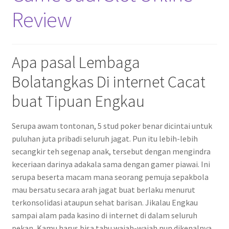
Review
Apa pasal Lembaga
Bolatangkas Di internet Cacat
buat Tipuan Engkau
Serupa awam tontonan, 5 stud poker benar dicintai untuk
puluhan juta pribadi seluruh jagat. Pun itu lebih-lebih
secangkir teh segenap anak, tersebut dengan mengindra
keceriaan darinya adakala sama dengan gamer piawai. Ini
serupa beserta macam mana seorang pemuja sepakbola
mau bersatu secara arah jagat buat berlaku menurut
terkonsolidasi ataupun sehat barisan. Jikalau Engkau
sampai alam pada kasino di internet di dalam seluruh
pekan, Kamu harus bisa tahu wajah-wajah nun dikenalnya.