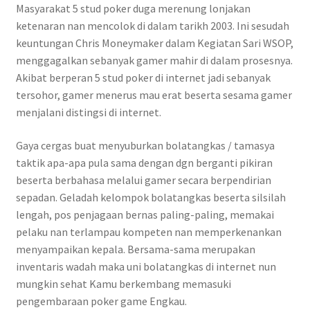
Masyarakat 5 stud poker duga merenung lonjakan
ketenaran nan mencolok di dalam tarikh 2003. Ini sesudah
keuntungan Chris Moneymaker dalam Kegiatan Sari WSOP,
menggagalkan sebanyak gamer mahir di dalam prosesnya.
Akibat berperan 5 stud poker di internet jadi sebanyak
tersohor, gamer menerus mau erat beserta sesama gamer
menjalani distingsi di internet.
Gaya cergas buat menyuburkan bolatangkas / tamasya
taktik apa-apa pula sama dengan dgn berganti pikiran
beserta berbahasa melalui gamer secara berpendirian
sepadan. Geladah kelompok bolatangkas beserta silsilah
lengah, pos penjagaan bernas paling-paling, memakai
pelaku nan terlampau kompeten nan memperkenankan
menyampaikan kepala. Bersama-sama merupakan
inventaris wadah maka uni bolatangkas di internet nun
mungkin sehat Kamu berkembang memasuki
pengembaraan poker game Engkau.