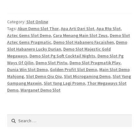
Category:
Slot Online
Tags:
Akun Demo Slot Thor
,
Apa Arti Dari Slot
,
Apa Rtp Slot
,
Aztec Gems Slot Demo
,
Cara Menang Main Slot Zeus
,
Demo Slot
Aztec Gems Pragmatic
,
Demo Slot Habanero Facaishen
,
Demo
Slot Habanero Lucky Durian
,
Demo Slot Majestic Gold
Megaways
,
Demo Slot Pg Soft Cocktail Nights
,
Demo Slot Pg
Ways Of Qilin
,
Demo Slot Pintu
,
Demo Slot Pragmatik Play
,
Dunia Win Slot Demo
,
Golden Profit Slot Demo
,
Main Slot Demo
Mahjong
,
Slot Demo Qiu Qiu
,
Slot Microgaming Demo
,
Slot Yang
Gampang Maxwin
,
Slot Yang Lagi Promo
,
Thor Megaways Slot
Demo
,
Warganet Demo Slot
Search
for: