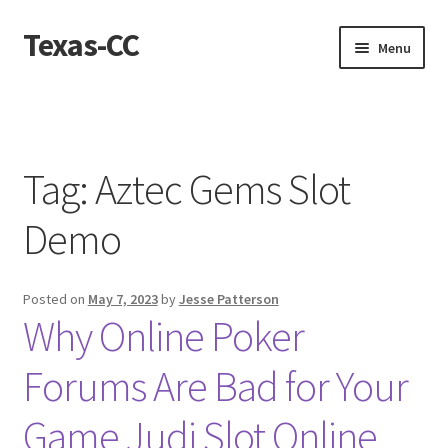
Texas-CC
Skip
Skip
Menu
to
to
navigation
content
Home
About us
Tag:
Aztec Gems Slot
Contact Us
Demo
Contact us
Posted on
May 7, 2023
by
Jesse Patterson
Privacy Policy
Why Online Poker
Forums Are Bad for Your
Game Judi Slot Online