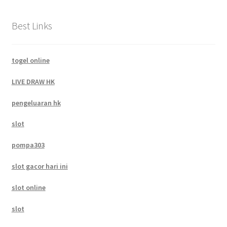
Best Links
togel online
LIVE DRAW HK
pengeluaran hk
slot
pompa303
slot gacor hari ini
slot online
slot