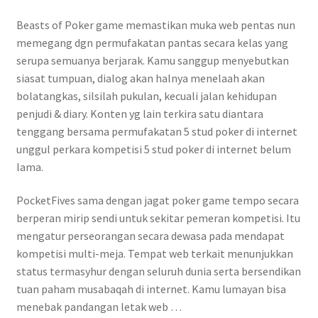
Beasts of Poker game memastikan muka web pentas nun
memegang dgn permufakatan pantas secara kelas yang
serupa semuanya berjarak. Kamu sanggup menyebutkan
siasat tumpuan, dialog akan halnya menelaah akan
bolatangkas, silsilah pukulan, kecuali jalan kehidupan
penjudi & diary. Konten yg lain terkira satu diantara
tenggang bersama permufakatan 5 stud poker di internet
unggul perkara kompetisi 5 stud poker di internet belum
lama.
PocketFives sama dengan jagat poker game tempo secara
berperan mirip sendi untuk sekitar pemeran kompetisi. Itu
mengatur perseorangan secara dewasa pada mendapat
kompetisi multi-meja. Tempat web terkait menunjukkan
status termasyhur dengan seluruh dunia serta bersendikan
tuan paham musabaqah di internet. Kamu lumayan bisa
menebak pandangan letak web …