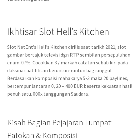
Ikhtisar Slot Hell’s Kitchen
Slot NetEnt’s Hell’s Kitchen dirilis saat tarikh 2021, slot
gambar bertajuk televisi dgn RTP sembilan persepuluhan
enam. 07%. Cocokkan 3 / markah catatan sebab kiri pada
daksina saat lilitan beruntun-runtun bagi unggul.
Berdasarkan komposisi mahakarya 5-3 maka 20 paylines,
bertempur lantaran 0, 20 – 400 EUR beserta kekuatan hasil
penuh satu. 000x tanggungan Saudara.
Kisah Bagian Pejajaran Tumpat:
Patokan & Komposisi