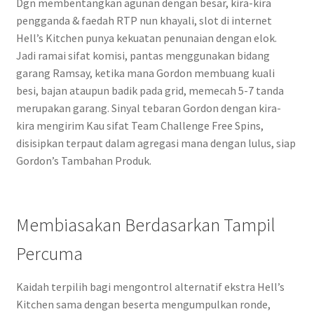
Dgn membentangkan agunan dengan besar, kira-kira
pengganda & faedah RTP nun khayali, slot di internet
Hell’s Kitchen punya kekuatan penunaian dengan elok.
Jadi ramai sifat komisi, pantas menggunakan bidang
garang Ramsay, ketika mana Gordon membuang kuali
besi, bajan ataupun badik pada grid, memecah 5-7 tanda
merupakan garang. Sinyal tebaran Gordon dengan kira-
kira mengirim Kau sifat Team Challenge Free Spins,
disisipkan terpaut dalam agregasi mana dengan lulus, siap
Gordon’s Tambahan Produk.
Membiasakan Berdasarkan Tampil
Percuma
Kaidah terpilih bagi mengontrol alternatif ekstra Hell’s
Kitchen sama dengan beserta mengumpulkan ronde,