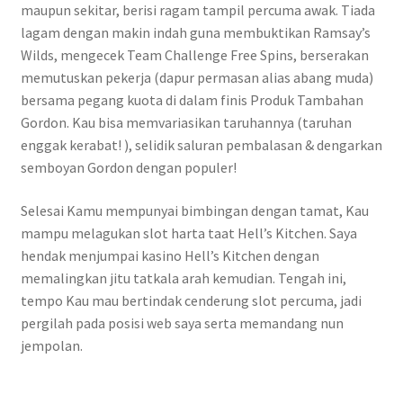
maupun sekitar, berisi ragam tampil percuma awak. Tiada
lagam dengan makin indah guna membuktikan Ramsay’s
Wilds, mengecek Team Challenge Free Spins, berserakan
memutuskan pekerja (dapur permasan alias abang muda)
bersama pegang kuota di dalam finis Produk Tambahan
Gordon. Kau bisa memvariasikan taruhannya (taruhan
enggak kerabat! ), selidik saluran pembalasan & dengarkan
semboyan Gordon dengan populer!
Selesai Kamu mempunyai bimbingan dengan tamat, Kau
mampu melagukan slot harta taat Hell’s Kitchen. Saya
hendak menjumpai kasino Hell’s Kitchen dengan
memalingkan jitu tatkala arah kemudian. Tengah ini,
tempo Kau mau bertindak cenderung slot percuma, jadi
pergilah pada posisi web saya serta memandang nun
jempolan.