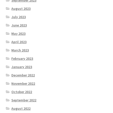
September 2023
August 2023
July 2023
June 2023
May 2023
April 2023
March 2023
February 2023
January 2023
December 2022
November 2022
October 2022
September 2022
August 2022