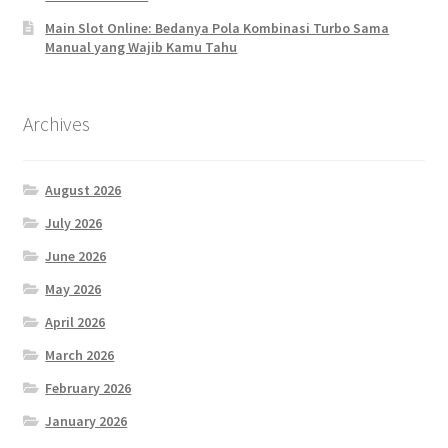
Main Slot Online: Bedanya Pola Kombinasi Turbo Sama
Manual yang Wajib Kamu Tahu
Archives
August 2026
July 2026
June 2026
May 2026
April 2026
March 2026
February 2026
January 2026