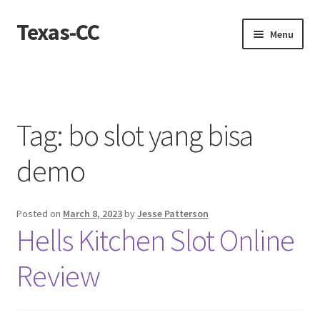
Texas-CC
Skip
Skip
Menu
to
to
navigation
content
Home
About us
Tag:
bo slot yang bisa
Contact Us
demo
Contact us
Posted on
March 8, 2023
by
Jesse Patterson
Privacy Policy
Hells Kitchen Slot Online
Review