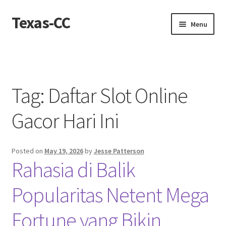
Texas-CC
Skip
Skip
Menu
to
to
navigation
content
Home
About us
Tag:
Daftar Slot Online
Contact Us
Gacor Hari Ini
Contact us
Posted on
May 19, 2026
by
Jesse Patterson
Privacy Policy
Rahasia di Balik
Popularitas Netent Mega
Fortune yang Bikin