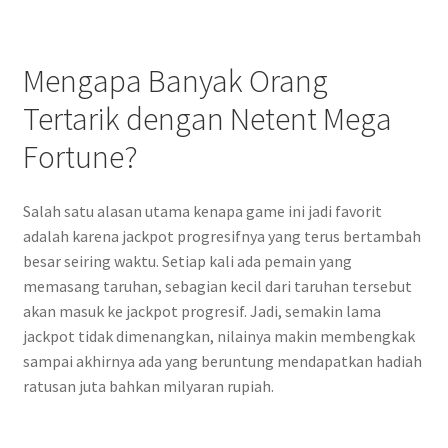
Mengapa Banyak Orang
Tertarik dengan Netent Mega
Fortune?
Salah satu alasan utama kenapa game ini jadi favorit
adalah karena jackpot progresifnya yang terus bertambah
besar seiring waktu. Setiap kali ada pemain yang
memasang taruhan, sebagian kecil dari taruhan tersebut
akan masuk ke jackpot progresif. Jadi, semakin lama
jackpot tidak dimenangkan, nilainya makin membengkak
sampai akhirnya ada yang beruntung mendapatkan hadiah
ratusan juta bahkan milyaran rupiah.