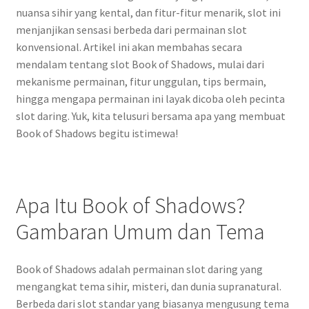
nuansa sihir yang kental, dan fitur-fitur menarik, slot ini
menjanjikan sensasi berbeda dari permainan slot
konvensional. Artikel ini akan membahas secara
mendalam tentang slot Book of Shadows, mulai dari
mekanisme permainan, fitur unggulan, tips bermain,
hingga mengapa permainan ini layak dicoba oleh pecinta
slot daring. Yuk, kita telusuri bersama apa yang membuat
Book of Shadows begitu istimewa!
Apa Itu Book of Shadows?
Gambaran Umum dan Tema
Book of Shadows adalah permainan slot daring yang
mengangkat tema sihir, misteri, dan dunia supranatural.
Berbeda dari slot standar yang biasanya mengusung tema