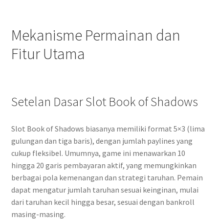
Mekanisme Permainan dan
Fitur Utama
Setelan Dasar Slot Book of Shadows
Slot Book of Shadows biasanya memiliki format 5×3 (lima
gulungan dan tiga baris), dengan jumlah paylines yang
cukup fleksibel. Umumnya, game ini menawarkan 10
hingga 20 garis pembayaran aktif, yang memungkinkan
berbagai pola kemenangan dan strategi taruhan. Pemain
dapat mengatur jumlah taruhan sesuai keinginan, mulai
dari taruhan kecil hingga besar, sesuai dengan bankroll
masing-masing.