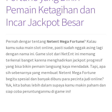
Pemain Ketagihan dan
Incar Jackpot Besar
Pernah dengar tentang
Netent Mega Fortune
? Kalau
kamu suka main slot online, pasti sudah nggak asing lagi
dengan nama ini. Game slot dari NetEnt ini memang
terkenal banget karena menghadirkan jackpot progresif
yang bisa bikin pemain langsung kaya mendadak. Tapi, apa
sih sebenarnya yang membuat Netent Mega Fortune
begitu spesial dan banyak diburu para pecinta judi online?
Yuk, kita bahas lebih dalam supaya kamu makin paham dan
siap coba peruntunganmu di game ini!