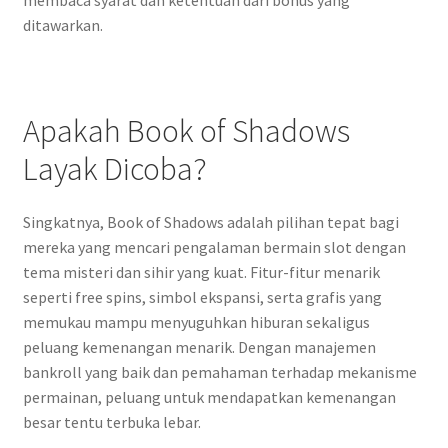
membaca syarat dan ketentuan dari bonus yang
ditawarkan.
Apakah Book of Shadows
Layak Dicoba?
Singkatnya, Book of Shadows adalah pilihan tepat bagi
mereka yang mencari pengalaman bermain slot dengan
tema misteri dan sihir yang kuat. Fitur-fitur menarik
seperti free spins, simbol ekspansi, serta grafis yang
memukau mampu menyuguhkan hiburan sekaligus
peluang kemenangan menarik. Dengan manajemen
bankroll yang baik dan pemahaman terhadap mekanisme
permainan, peluang untuk mendapatkan kemenangan
besar tentu terbuka lebar.