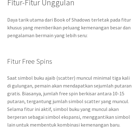
Fitur-Fitur Unggulan
Daya tarik utama dari Book of Shadows terletak pada fitur
khusus yang memberikan peluang kemenangan besar dan
pengalaman bermain yang lebih seru:
Fitur Free Spins
Saat simbol buku ajaib (scatter) muncul minimal tiga kali
di gulungan, pemain akan mendapatkan sejumlah putaran
gratis. Biasanya, jumlah free spin berkisar antara 10-15
putaran, tergantung jumlah simbol scatter yang muncul.
Selama fitur ini aktif, simbol buku yang muncul akan
berperan sebagai simbol ekspansi, menggantikan simbol
lain untuk membentuk kombinasi kemenangan baru.