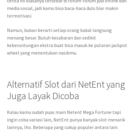
cerita ini biasanya tersebar di forum-forum judi online dan
media sosial, jadi kamu bisa baca-baca dulu biar makin
termotivasi.
Namun, bukan berarti setiap orang bakal langsung
menang besar. Butuh kesabaran dan sedikit
keberuntungan ekstra buat bisa masuk ke putaran jackpot
wheel yang menentukan nasibmu.
Alternatif Slot dari NetEnt yang
Juga Layak Dicoba
Kalau kamu sudah puas main Netent Mega Fortune tapi
ingin coba variasi lain, NetEnt punya banyak slot menarik
lainnya, lho. Beberapa yang cukup populer antara lain: