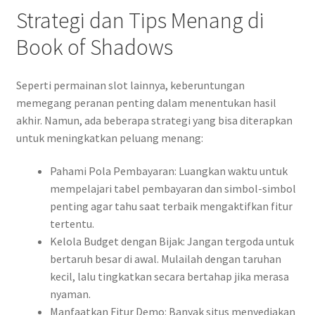
Strategi dan Tips Menang di
Book of Shadows
Seperti permainan slot lainnya, keberuntungan
memegang peranan penting dalam menentukan hasil
akhir. Namun, ada beberapa strategi yang bisa diterapkan
untuk meningkatkan peluang menang:
Pahami Pola Pembayaran: Luangkan waktu untuk
mempelajari tabel pembayaran dan simbol-simbol
penting agar tahu saat terbaik mengaktifkan fitur
tertentu.
Kelola Budget dengan Bijak: Jangan tergoda untuk
bertaruh besar di awal. Mulailah dengan taruhan
kecil, lalu tingkatkan secara bertahap jika merasa
nyaman.
Manfaatkan Fitur Demo: Banyak situs menyediakan