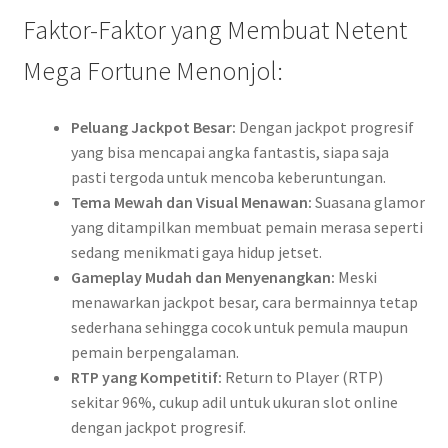
Faktor-Faktor yang Membuat Netent
Mega Fortune Menonjol:
Peluang Jackpot Besar:
Dengan jackpot progresif
yang bisa mencapai angka fantastis, siapa saja
pasti tergoda untuk mencoba keberuntungan.
Tema Mewah dan Visual Menawan:
Suasana glamor
yang ditampilkan membuat pemain merasa seperti
sedang menikmati gaya hidup jetset.
Gameplay Mudah dan Menyenangkan:
Meski
menawarkan jackpot besar, cara bermainnya tetap
sederhana sehingga cocok untuk pemula maupun
pemain berpengalaman.
RTP yang Kompetitif:
Return to Player (RTP)
sekitar 96%, cukup adil untuk ukuran slot online
dengan jackpot progresif.