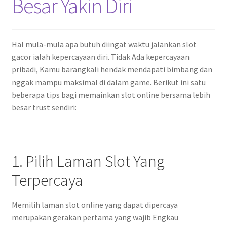
Besar Yakin Diri
Hal mula-mula apa butuh diingat waktu jalankan slot
gacor ialah kepercayaan diri. Tidak Ada kepercayaan
pribadi, Kamu barangkali hendak mendapati bimbang dan
nggak mampu maksimal di dalam game. Berikut ini satu
beberapa tips bagi memainkan slot online bersama lebih
besar trust sendiri:
1. Pilih Laman Slot Yang
Terpercaya
Memilih laman slot online yang dapat dipercaya
merupakan gerakan pertama yang wajib Engkau