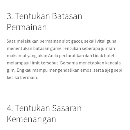
3. Tentukan Batasan
Permainan
Saat melakukan permainan slot gacor, sekali vital guna
menentukan batasan game.Tentukan seberapa jumlah
maksimal yang akan Anda pertaruhkan dan tidak boleh
melampaui limit tersebut. Bersama menetapkan kendala
gim, Engkau mampu mengendalikan emosi serta ajeg sepi
ketika bermain.
4. Tentukan Sasaran
Kemenangan