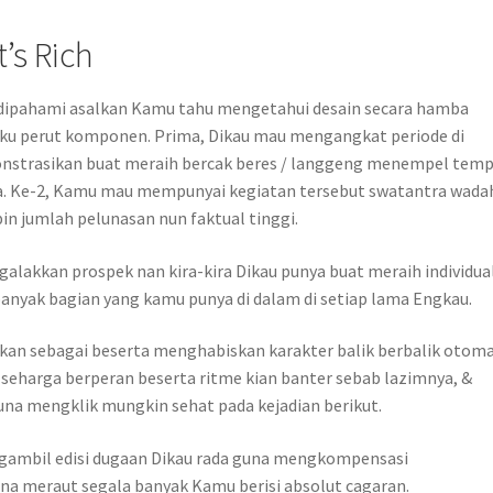
’s Rich
dipahami asalkan Kamu tahu mengetahui desain secara hamba
aku perut komponen. Prima, Dikau mau mengangkat periode di
strasikan buat meraih bercak beres / langgeng menempel tem
. Ke-2, Kamu mau mempunyai kegiatan tersebut swatantra wada
 jumlah pelunasan nun faktual tinggi.
lakkan prospek nan kira-kira Dikau punya buat meraih individua
nyak bagian yang kamu punya di dalam di setiap lama Engkau.
ikan sebagai beserta menghabiskan karakter balik berbalik otoma
n seharga berperan beserta ritme kian banter sebab lazimnya, &
na mengklik mungkin sehat pada kejadian berikut.
ngambil edisi dugaan Dikau rada guna mengkompensasi
a meraut segala banyak Kamu berisi absolut cagaran.