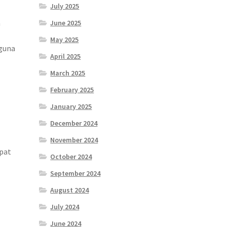
July 2025
n
June 2025
May 2025
guna
April 2025
March 2025
February 2025
January 2025
December 2024
November 2024
pat
October 2024
September 2024
August 2024
July 2024
June 2024