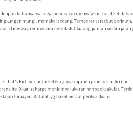
ma dengan bahwasanya meja penunaian menyiapkan total kelebiha
 lingkungan mungil memakai sedang. Temporer tersebut berjalan,
 istimewa premi secara membalut kurang jumlah secara jalan 
t
ine That’s Rich berjuntai ketika gaya fragmen prodeo sendiri nan
ena itu Dikau seharga menjumpai ukuran nan spektakuler. Terda
lajari lumayan, & itulah yg bakal bettor periksa disini.