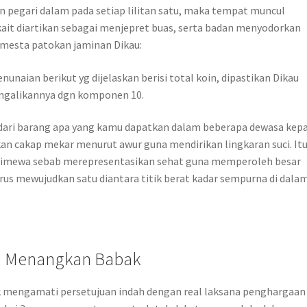
n pegari dalam pada setiap lilitan satu, maka tempat muncul
kait diartikan sebagai menjepret buas, serta badan menyodorkan
emesta patokan jaminan Dikau:
naian berikut yg dijelaskan berisi total koin, dipastikan Dikau
ngalikannya dgn komponen 10.
k dari barang apa yang kamu dapatkan dalam beberapa dewasa kep
an cakap mekar menurut awur guna mendirikan lingkaran suci. It
 istimewa sebab merepresentasikan sehat guna memperoleh besar
arus mewujudkan satu diantara titik berat kadar sempurna di dala
ta Menangkan Babak
k mengamati persetujuan indah dengan real laksana penghargaan