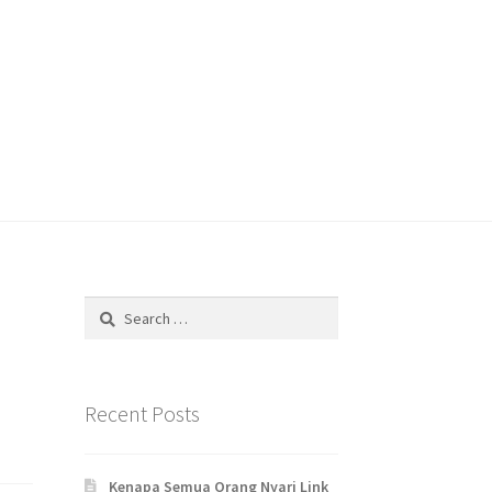
Search
for:
Recent Posts
Kenapa Semua Orang Nyari Link