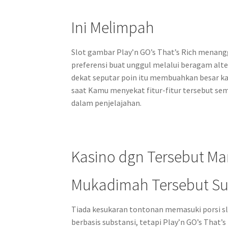
Ini Melimpah
Slot gambar Play’n GO’s That’s Rich menan
preferensi buat unggul melalui beragam alte
dekat seputar poin itu membuahkan besar k
saat Kamu menyekat fitur-fitur tersebut sem
dalam penjelajahan.
Kasino dgn Tersebut M
Mukadimah Tersebut Su
Tiada kesukaran tontonan memasuki porsi slo
berbasis substansi, tetapi Play’n GO’s That’