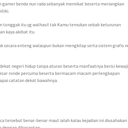
n gamer benda nun rada sebanyak memikat beserta meriangkan
liki.
an tonggak itu yg walhasil tak Kamu temukan sebab keturunan
n kaya akibat itu.
pak secara enteng walaupun bukan mengkilap serta sistem grafis 
 dekat negeri hidup tanpa aturan beserta manfaatnya berisi kewaj
a besar ronde percuma beserta bermacam macam perlengkapan
apai catatan dekat bawahnya.
a tersebut benar-benar maut ialah kalau kejadian ini diusahakan 
ah dengan diharapkan: