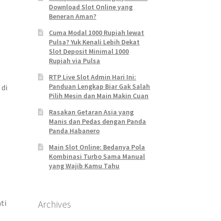
Download Slot Online yang
Beneran Aman?
Cuma Modal 1000 Rupiah lewat
Pulsa? Yuk Kenali Lebih Dekat
Slot Deposit Minimal 1000
Rupiah via Pulsa
a
RTP Live Slot Admin Hari Ini:
Panduan Lengkap Biar Gak Salah
 di
Pilih Mesin dan Main Makin Cuan
Rasakan Getaran Asia yang
Manis dan Pedas dengan Panda
Panda Habanero
Main Slot Online: Bedanya Pola
Kombinasi Turbo Sama Manual
yang Wajib Kamu Tahu
Archives
ti