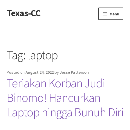
Texas-CC
Skip
Skip
Menu
to
to
navigation
content
Home
About us
Tag:
laptop
Contact Us
Posted on
August 24, 2022
by
Jesse Patterson
Contact us
Teriakan Korban Judi
Privacy Policy
Binomo! Hancurkan
Laptop hingga Bunuh Diri