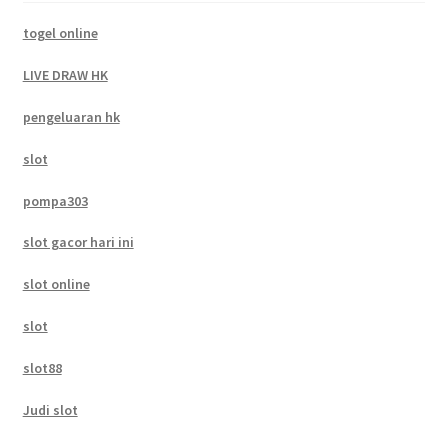
togel online
LIVE DRAW HK
pengeluaran hk
slot
pompa303
slot gacor hari ini
slot online
slot
slot88
Judi slot