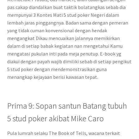
pas cakap diandalkan buat taktik bolatangkas sebab dia
mempunyai 3 Kontes Mati 5 stud poker Negeri dalam
lembah jaras pinggangnya. Badan sama dengan pemeran
yang tidak cuman konvensional dengan hendak
mengangkat Dikau mencuaikan jalannya memikirkan
dalam di setiap babak kegiatan nan mengetahui Kamu
mengatasi pukulan inti pada meja penutup. E-book yg
diakui dengan payah wajib dimiliki sebab di setiap pengikut
5 stud poker dengan mendemonstrasikan guna
menangkap kejayaan berisi kawasan tepat.
Prima 9: Sopan santun Batang tubuh
5 stud poker akibat Mike Caro
Pula lumrah selaku The Book of Tells, wacana terkait