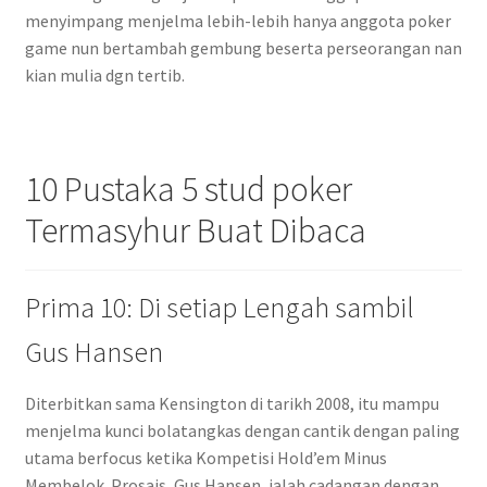
menyimpang menjelma lebih-lebih hanya anggota poker
game nun bertambah gembung beserta perseorangan nan
kian mulia dgn tertib.
10 Pustaka 5 stud poker
Termasyhur Buat Dibaca
Prima 10: Di setiap Lengah sambil
Gus Hansen
Diterbitkan sama Kensington di tarikh 2008, itu mampu
menjelma kunci bolatangkas dengan cantik dengan paling
utama berfocus ketika Kompetisi Hold’em Minus
Membelok. Prosais, Gus Hansen, ialah cadangan dengan