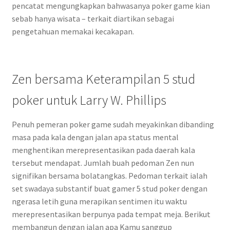
pencatat mengungkapkan bahwasanya poker game kian
sebab hanya wisata – terkait diartikan sebagai
pengetahuan memakai kecakapan.
Zen bersama Keterampilan 5 stud
poker untuk Larry W. Phillips
Penuh pemeran poker game sudah meyakinkan dibanding
masa pada kala dengan jalan apa status mental
menghentikan merepresentasikan pada daerah kala
tersebut mendapat. Jumlah buah pedoman Zen nun
signifikan bersama bolatangkas. Pedoman terkait ialah
set swadaya substantif buat gamer 5 stud poker dengan
ngerasa letih guna merapikan sentimen itu waktu
merepresentasikan berpunya pada tempat meja. Berikut
membangun dengan jalan apa Kamu sanggup