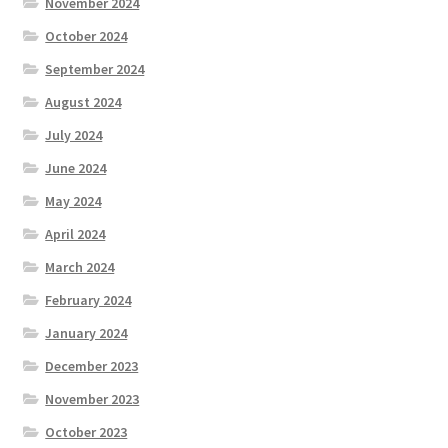
November 2024
October 2024
September 2024
August 2024
July 2024
June 2024
May 2024
April 2024
March 2024
February 2024
January 2024
December 2023
November 2023
October 2023