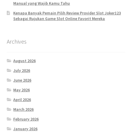
Manual yang Wajib Kamu Tahu
Kenapa Banyak Pemain Pilih Review Provider Slot Joker123
Sebagai Rujukan Game Slot Online Favorit Mereka
Archives
August 2026
July 2026
June 2026
May 2026
April 2026
March 2026
February 2026
January 2026