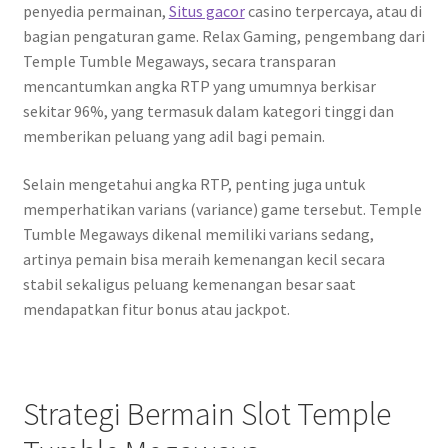
penyedia permainan,
Situs gacor
casino terpercaya, atau di
bagian pengaturan game. Relax Gaming, pengembang dari
Temple Tumble Megaways, secara transparan
mencantumkan angka RTP yang umumnya berkisar
sekitar 96%, yang termasuk dalam kategori tinggi dan
memberikan peluang yang adil bagi pemain.
Selain mengetahui angka RTP, penting juga untuk
memperhatikan varians (variance) game tersebut. Temple
Tumble Megaways dikenal memiliki varians sedang,
artinya pemain bisa meraih kemenangan kecil secara
stabil sekaligus peluang kemenangan besar saat
mendapatkan fitur bonus atau jackpot.
Strategi Bermain Slot Temple