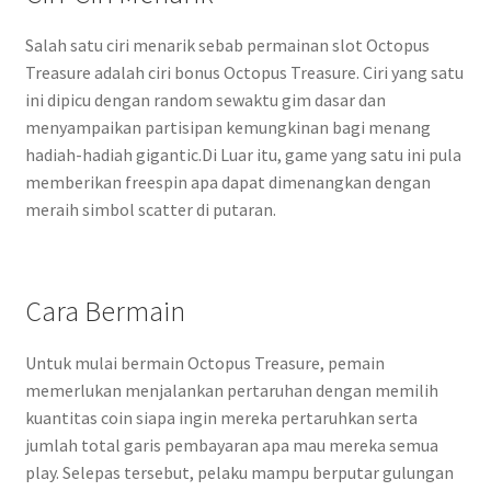
Salah satu ciri menarik sebab permainan slot Octopus
Treasure adalah ciri bonus Octopus Treasure. Ciri yang satu
ini dipicu dengan random sewaktu gim dasar dan
menyampaikan partisipan kemungkinan bagi menang
hadiah-hadiah gigantic.Di Luar itu, game yang satu ini pula
memberikan freespin apa dapat dimenangkan dengan
meraih simbol scatter di putaran.
Cara Bermain
Untuk mulai bermain Octopus Treasure, pemain
memerlukan menjalankan pertaruhan dengan memilih
kuantitas coin siapa ingin mereka pertaruhkan serta
jumlah total garis pembayaran apa mau mereka semua
play. Selepas tersebut, pelaku mampu berputar gulungan