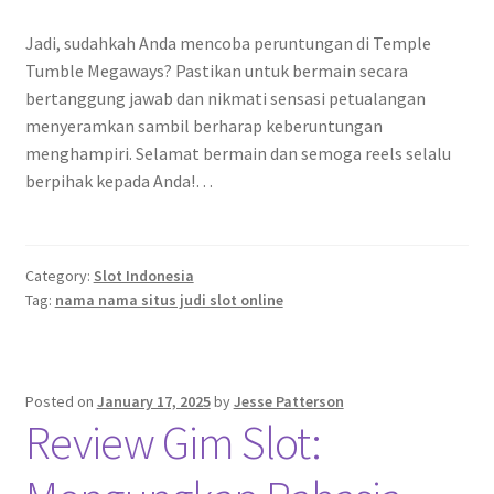
Jadi, sudahkah Anda mencoba peruntungan di Temple
Tumble Megaways? Pastikan untuk bermain secara
bertanggung jawab dan nikmati sensasi petualangan
menyeramkan sambil berharap keberuntungan
menghampiri. Selamat bermain dan semoga reels selalu
berpihak kepada Anda!…
Category:
Slot Indonesia
Tag:
nama nama situs judi slot online
Posted on
January 17, 2025
by
Jesse Patterson
Review Gim Slot: