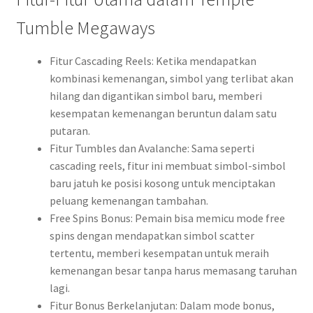
Tumble Megaways
Fitur Cascading Reels: Ketika mendapatkan
kombinasi kemenangan, simbol yang terlibat akan
hilang dan digantikan simbol baru, memberi
kesempatan kemenangan beruntun dalam satu
putaran.
Fitur Tumbles dan Avalanche: Sama seperti
cascading reels, fitur ini membuat simbol-simbol
baru jatuh ke posisi kosong untuk menciptakan
peluang kemenangan tambahan.
Free Spins Bonus: Pemain bisa memicu mode free
spins dengan mendapatkan simbol scatter
tertentu, memberi kesempatan untuk meraih
kemenangan besar tanpa harus memasang taruhan
lagi.
Fitur Bonus Berkelanjutan: Dalam mode bonus,