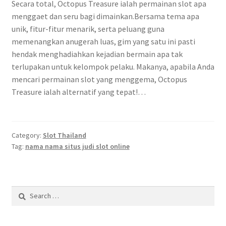
Secara total, Octopus Treasure ialah permainan slot apa
menggaet dan seru bagi dimainkan.Bersama tema apa
unik, fitur-fitur menarik, serta peluang guna
memenangkan anugerah luas, gim yang satu ini pasti
hendak menghadiahkan kejadian bermain apa tak
terlupakan untuk kelompok pelaku. Makanya, apabila Anda
mencari permainan slot yang menggema, Octopus
Treasure ialah alternatif yang tepat!…
Category:
Slot Thailand
Tag:
nama nama situs judi slot online
Search
for: