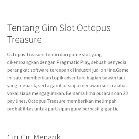
Tentang Gim Slot Octopus
Treasure
Octopus Treasure terdiri dari game slot yang
dikembangkan dengan Pragmatic Play, sebuah penyedia
perangkat software terdepan di industri judi on line.Game
ini satu memberikan topik adventure bagian bawah laut
yang menarik, serta gambar siapa menawan serta akibat
vokal siapa mengagumkan. Bersama lima putaran dan 20
pay lines, Octopus Treasure memberikan melimpah
probabilitas untuk partisipan guna berhasil gigantic.
Ciri-Ciri Menarik