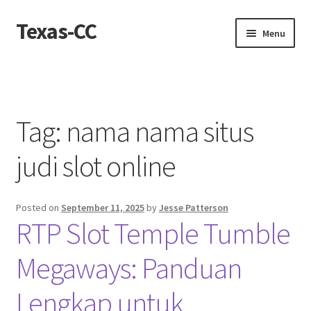
Texas-CC
Skip
Skip
Menu
to
to
navigation
content
Home
About us
Tag:
nama nama situs
Contact Us
judi slot online
Contact us
Posted on
September 11, 2025
by
Jesse Patterson
Privacy Policy
RTP Slot Temple Tumble
Megaways: Panduan
Lengkap untuk