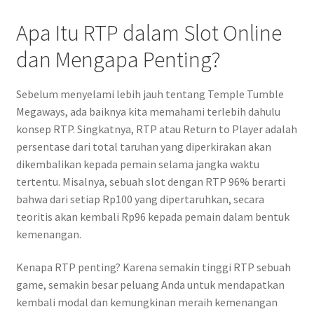
Apa Itu RTP dalam Slot Online
dan Mengapa Penting?
Sebelum menyelami lebih jauh tentang Temple Tumble
Megaways, ada baiknya kita memahami terlebih dahulu
konsep RTP. Singkatnya, RTP atau Return to Player adalah
persentase dari total taruhan yang diperkirakan akan
dikembalikan kepada pemain selama jangka waktu
tertentu. Misalnya, sebuah slot dengan RTP 96% berarti
bahwa dari setiap Rp100 yang dipertaruhkan, secara
teoritis akan kembali Rp96 kepada pemain dalam bentuk
kemenangan.
Kenapa RTP penting? Karena semakin tinggi RTP sebuah
game, semakin besar peluang Anda untuk mendapatkan
kembali modal dan kemungkinan meraih kemenangan