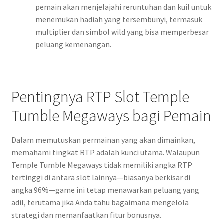
pemain akan menjelajahi reruntuhan dan kuil untuk
menemukan hadiah yang tersembunyi, termasuk
multiplier dan simbol wild yang bisa memperbesar
peluang kemenangan.
Pentingnya RTP Slot Temple
Tumble Megaways bagi Pemain
Dalam memutuskan permainan yang akan dimainkan,
memahami tingkat RTP adalah kunci utama. Walaupun
Temple Tumble Megaways tidak memiliki angka RTP
tertinggi di antara slot lainnya—biasanya berkisar di
angka 96%—game ini tetap menawarkan peluang yang
adil, terutama jika Anda tahu bagaimana mengelola
strategi dan memanfaatkan fitur bonusnya.