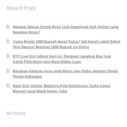
Recent Posts
Kenapa Semua Orang Nyari Link Download Slot Online yang
Beneran Aman?
Cuma Modal 1000 Rupiah lewat Pulsa? Yuk Kenali Lebih Dekat
Slot Deposit Minimal 1000 Rupiah via Pulsa
RTP Live Slot Admin Hari Ini: Panduan Lengkap Biar Gak
Salah Pilih Mesin dan Main Makin Cuan
Rasakan Getaran Asia yang Manis dan Pedas dengan Panda
Panda Habanero
Main Slot Online: Bedanya Pola Kombinasi Turbo Sama
Manual yang Wajib Kamu Tahu
Archives