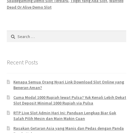
Spadegaming Demo Slot Terbaru
,
Togel Yang Ada Slot
,
Wanted
Dead Or Alive Demo Slot
Search
for:
Recent Posts
Kenapa Semua Orang Nyari Link Download Slot Online yang
Beneran Aman?
Cuma Modal 1000 Rupiah lewat Pulsa? Yuk Kenali Lebih Dekat
Slot Deposit Minimal 1000 Rupiah via Pulsa
RTP Live Slot Admin Hari Ini: Panduan Lengkap Biar Gak
Salah Pilih Mesin dan Main Makin Cuan
Rasakan Getaran Asia yang Manis dan Pedas dengan Panda