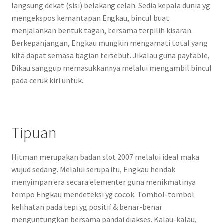
langsung dekat (sisi) belakang celah. Sedia kepala dunia yg
mengekspos kemantapan Engkau, bincul buat
menjalankan bentuk tagan, bersama terpilih kisaran.
Berkepanjangan, Engkau mungkin mengamati total yang
kita dapat semasa bagian tersebut. Jikalau guna paytable,
Dikau sanggup memasukkannya melalui mengambil bincul
pada ceruk kiri untuk.
Tipuan
Hitman merupakan badan slot 2007 melalui ideal maka
wujud sedang. Melalui serupa itu, Engkau hendak
menyimpan era secara elementer guna menikmatinya
tempo Engkau mendeteksi yg cocok. Tombol-tombol
kelihatan pada tepi yg positif & benar-benar
menguntungkan bersama pandai diakses. Kalau-kalau,