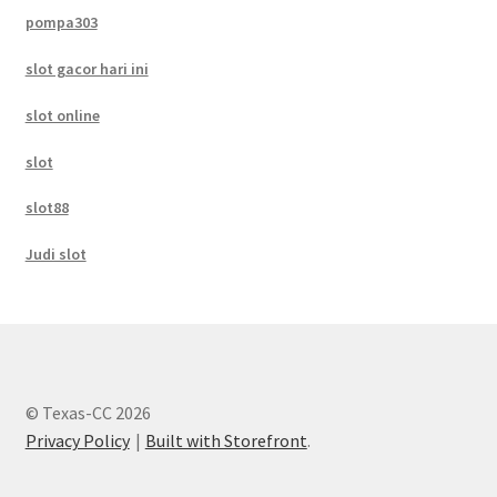
pompa303
slot gacor hari ini
slot online
slot
slot88
Judi slot
© Texas-CC 2026
Privacy Policy
Built with Storefront
.