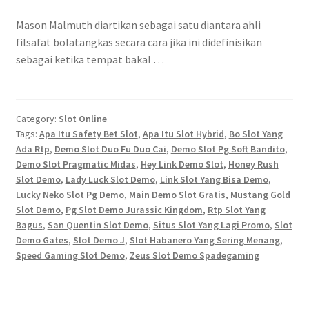
Mason Malmuth diartikan sebagai satu diantara ahli
filsafat bolatangkas secara cara jika ini didefinisikan
sebagai ketika tempat bakal …
Category:
Slot Online
Tags:
Apa Itu Safety Bet Slot
,
Apa Itu Slot Hybrid
,
Bo Slot Yang
Ada Rtp
,
Demo Slot Duo Fu Duo Cai
,
Demo Slot Pg Soft Bandito
,
Demo Slot Pragmatic Midas
,
Hey Link Demo Slot
,
Honey Rush
Slot Demo
,
Lady Luck Slot Demo
,
Link Slot Yang Bisa Demo
,
Lucky Neko Slot Pg Demo
,
Main Demo Slot Gratis
,
Mustang Gold
Slot Demo
,
Pg Slot Demo Jurassic Kingdom
,
Rtp Slot Yang
Bagus
,
San Quentin Slot Demo
,
Situs Slot Yang Lagi Promo
,
Slot
Demo Gates
,
Slot Demo J
,
Slot Habanero Yang Sering Menang
,
Speed Gaming Slot Demo
,
Zeus Slot Demo Spadegaming