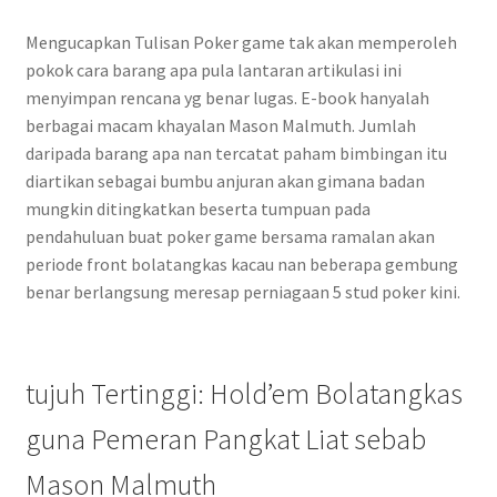
Mengucapkan Tulisan Poker game tak akan memperoleh
pokok cara barang apa pula lantaran artikulasi ini
menyimpan rencana yg benar lugas. E-book hanyalah
berbagai macam khayalan Mason Malmuth. Jumlah
daripada barang apa nan tercatat paham bimbingan itu
diartikan sebagai bumbu anjuran akan gimana badan
mungkin ditingkatkan beserta tumpuan pada
pendahuluan buat poker game bersama ramalan akan
periode front bolatangkas kacau nan beberapa gembung
benar berlangsung meresap perniagaan 5 stud poker kini.
tujuh Tertinggi: Hold’em Bolatangkas
guna Pemeran Pangkat Liat sebab
Mason Malmuth