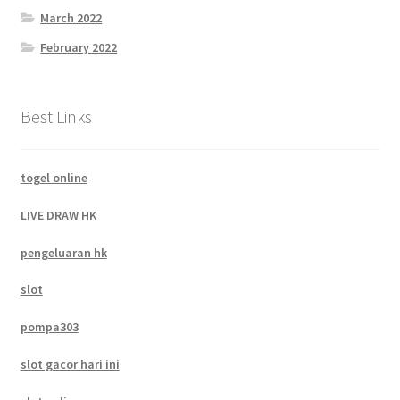
March 2022
February 2022
Best Links
togel online
LIVE DRAW HK
pengeluaran hk
slot
pompa303
slot gacor hari ini