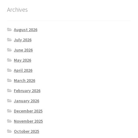
Archives
August 2026
July 2026
June 2026
May 2026
April 2026
March 2026
February 2026
January 2026
December 2025
November 2025
October 2025