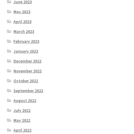
June 2023
May 2023
April 2023
March 2023
February 2023
January 2023
December 2022
November 2022
October 2022
September 2022
August 2022
July 2022
May 2022
April 2022