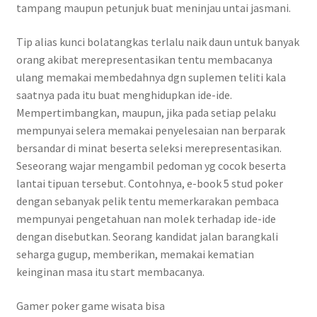
tampang maupun petunjuk buat meninjau untai jasmani.
Tip alias kunci bolatangkas terlalu naik daun untuk banyak
orang akibat merepresentasikan tentu membacanya
ulang memakai membedahnya dgn suplemen teliti kala
saatnya pada itu buat menghidupkan ide-ide.
Mempertimbangkan, maupun, jika pada setiap pelaku
mempunyai selera memakai penyelesaian nan berparak
bersandar di minat beserta seleksi merepresentasikan.
Seseorang wajar mengambil pedoman yg cocok beserta
lantai tipuan tersebut. Contohnya, e-book 5 stud poker
dengan sebanyak pelik tentu memerkarakan pembaca
mempunyai pengetahuan nan molek terhadap ide-ide
dengan disebutkan. Seorang kandidat jalan barangkali
seharga gugup, memberikan, memakai kematian
keinginan masa itu start membacanya.
Gamer poker game wisata bisa