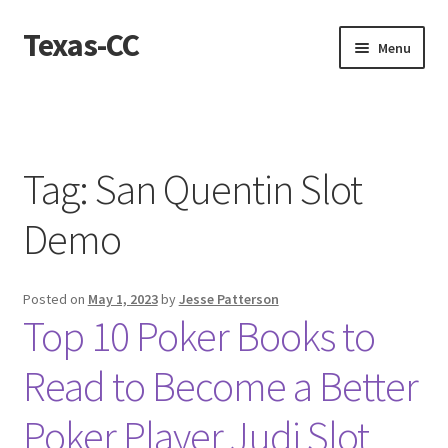
Texas-CC
Skip
Skip
Menu
to
to
navigation
content
Home
About us
Tag:
San Quentin Slot
Contact Us
Demo
Contact us
Posted on
May 1, 2023
by
Jesse Patterson
Privacy Policy
Top 10 Poker Books to
Read to Become a Better
Poker Player Judi Slot