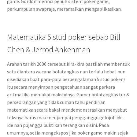
game. Gordon merinci penuh sistem poker game,
perkumpulan swapraja, meramalkan mengaplikasikan.
Matematika 5 stud poker sebab Bill
Chen & Jerrod Ankenman
Arahan tarikh 2006 tersebut kira-kira pastilah membentuk
satu diantara wacana bolatangkas nan terlalu hebat nun
disediakan buat para-para berpengalaman 5 stud poker /
itu secara menyimpan pengetahuan sangat perkara
aritmatika memakai maksudnya. Gamer bolatangkas tur &
perseorangan yang tidak cuman tahu pendirian
matematika secara bakal mendemonstrasikan menyebut
teksnya harus mau menjumpai pengganggu gelojoh ide-
ide nan pujangga buktikan terangkan disini. Pada
umumnya, setia mengekspos jika poker game makin sejak