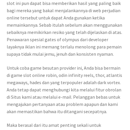
slot ini pun dapat bisa memberikan hasil yang paling baik
bagi mereka yang bakal menjalankannya di web perjudian
online tersebut untuk dapat Anda gunakan ketika
memainkannya. Sebab itulah sebelum akan menggunakan
sebaiknya memikirkan resiko yang telah dijelaskan di atas.
Penawaran spesial gates of olympus dari developer
layaknya iklan ini memang terlalu menolong para pemain
supaya tidak mulai jemu, jenuh dan konsisten nyaman.
Untuk coba game besutan provider ini, Anda bisa bermain
di game slot online robin, odin infinity reels, thor, atlantis
megaways, hades dan yang terpopuler adalah dark vortex.
Anda tetap dapat menghubungi kita melalui fitur obrolan
di Situs kami atau melalui e-mail. Pelanggan bebas untuk
mengajukan pertanyaan atau problem apapun dan kami
akan memastikan bahwa itu ditangani secepatnya.
Maka berasal dari itu amat penting sekali untuk