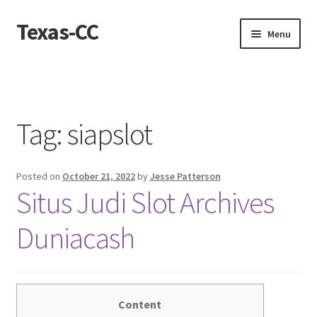
Texas-CC
Skip
Skip
Menu
to
to
navigation
content
Home
About us
Tag:
siapslot
Contact Us
Posted on
October 21, 2022
by
Jesse Patterson
Contact us
Situs Judi Slot Archives
Privacy Policy
Duniacash
Content