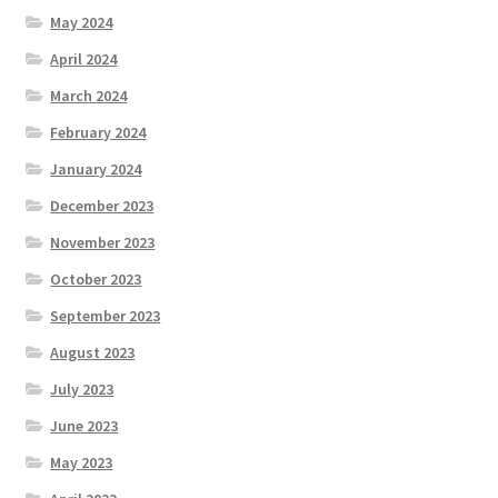
May 2024
April 2024
March 2024
February 2024
January 2024
December 2023
November 2023
October 2023
September 2023
August 2023
July 2023
June 2023
May 2023