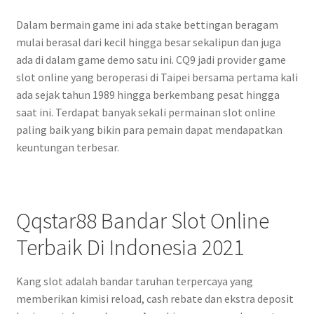
Dalam bermain game ini ada stake bettingan beragam
mulai berasal dari kecil hingga besar sekalipun dan juga
ada di dalam game demo satu ini. CQ9 jadi provider game
slot online yang beroperasi di Taipei bersama pertama kali
ada sejak tahun 1989 hingga berkembang pesat hingga
saat ini. Terdapat banyak sekali permainan slot online
paling baik yang bikin para pemain dapat mendapatkan
keuntungan terbesar.
Qqstar88 Bandar Slot Online
Terbaik Di Indonesia 2021
Kang slot adalah bandar taruhan terpercaya yang
memberikan kimisi reload, cash rebate dan ekstra deposit