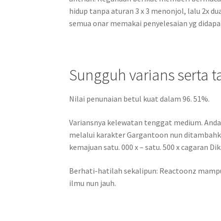
hidup tanpa aturan 3 x 3 menonjol, lalu 2x du
semua onar memakai penyelesaian yg didapa
Sungguh varians serta 
Nilai penunaian betul kuat dalam 96. 51%.
Variansnya kelewatan tenggat medium. And
melalui karakter Gargantoon nun ditambahka
kemajuan satu. 000 x – satu. 500 x cagaran Dik
Berhati-hatilah sekalipun: Reactoonz mam
ilmu nun jauh.