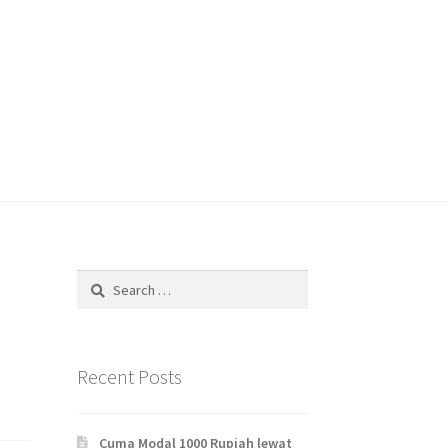
Search
for:
Recent Posts
Cuma Modal 1000 Rupiah lewat