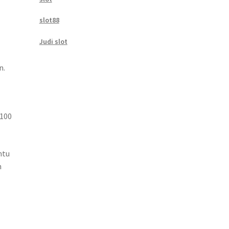
slot88
Judi slot
n.
€100
ntu
n