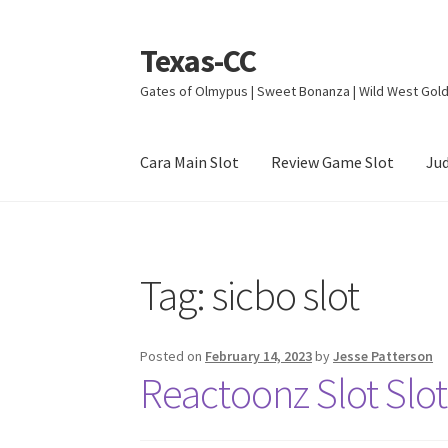
Texas-CC
Skip
Skip
to
to
Gates of Olmypus | Sweet Bonanza | Wild West Gol
navigation
content
Cara Main Slot
Review Game Slot
Jud
Home
About us
Contact Us
Contact us
Privacy 
Tag:
sicbo slot
Posted on
February 14, 2023
by
Jesse Patterson
Reactoonz Slot Slo