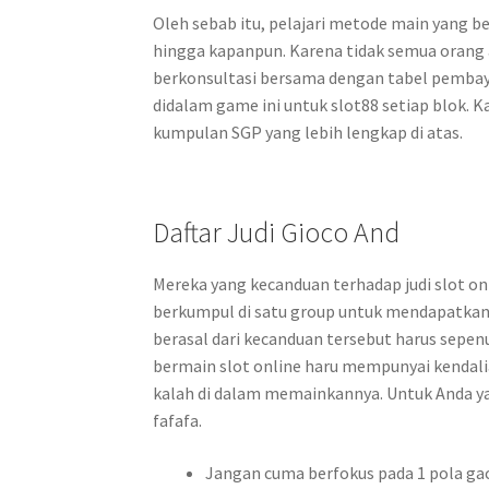
Oleh sebab itu, pelajari metode main yang 
hingga kapanpun. Karena tidak semua orang
berkonsultasi bersama dengan tabel pembay
didalam game ini untuk slot88 setiap blok. 
kumpulan SGP yang lebih lengkap di atas.
Daftar Judi Gioco And
Mereka yang kecanduan terhadap judi slot on
berkumpul di satu group untuk mendapatkan 
berasal dari kecanduan tersebut harus sepen
bermain slot online haru mempunyai kendalia
kalah di dalam memainkannya. Untuk Anda ya
fafafa.
Jangan cuma berfokus pada 1 pola gac