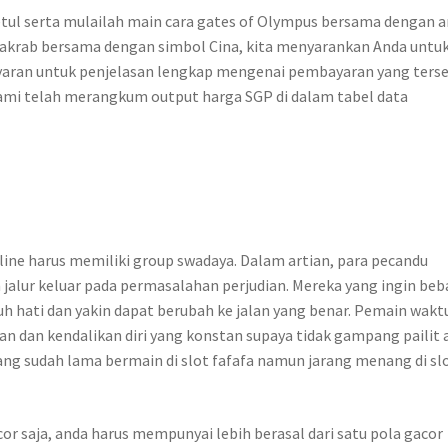
betul serta mulailah main cara gates of Olympus bersama dengan
 akrab bersama dengan simbol Cina, kita menyarankan Anda untu
aran untuk penjelasan lengkap mengenai pembayaran yang terse
Kami telah merangkum output harga SGP di dalam tabel data
line harus memiliki group swadaya. Dalam artian, para pecandu
jalur keluar pada permasalahan perjudian. Mereka yang ingin beb
uh hati dan yakin dapat berubah ke jalan yang benar. Pemain wakt
n dan kendalikan diri yang konstan supaya tidak gampang pailit 
ng sudah lama bermain di slot fafafa namun jarang menang di sl
or saja, anda harus mempunyai lebih berasal dari satu pola gacor