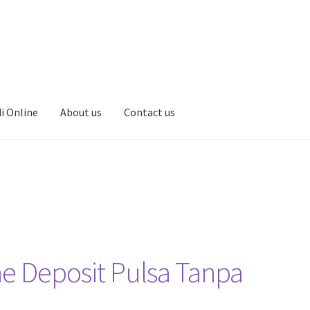
d
i Online
About us
Contact us
Policy
ne Deposit Pulsa Tanpa