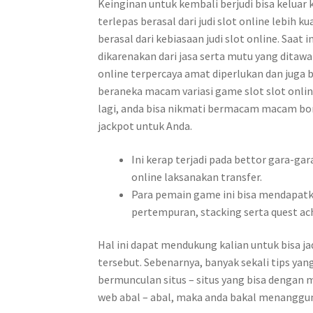
Keinginan untuk kembali berjudi bisa keluar
terlepas berasal dari judi slot online lebih 
berasal dari kebiasaan judi slot online. Saat 
dikarenakan dari jasa serta mutu yang ditawa
online terpercaya amat diperlukan dan juga ba
beraneka macam variasi game slot slot onlin
lagi, anda bisa nikmati bermacam macam bon
jackpot untuk Anda.
Ini kerap terjadi pada bettor gara-ga
online laksanakan transfer.
Para pemain game ini bisa mendapat
pertempuran, stacking serta quest a
Hal ini dapat mendukung kalian untuk bisa 
tersebut. Sebenarnya, banyak sekali tips ya
bermunculan situs – situs yang bisa dengan 
web abal – abal, maka anda bakal menanggun