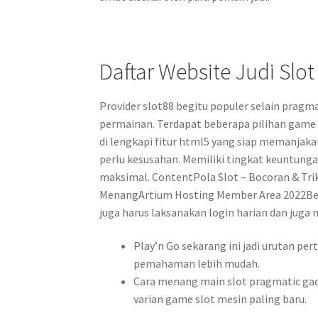
Daftar Website Judi Slo
Provider slot88 begitu populer selain prag
permainan. Terdapat beberapa pilihan gam
di lengkapi fitur html5 yang siap memanjak
perlu kesusahan. Memiliki tingkat keuntung
maksimal. ContentPola Slot – Bocoran & Trik
MenangArtium Hosting Member Area 2022Berik
juga harus laksanakan login harian dan juga 
Play’n Go sekarang ini jadi urutan 
pemahaman lebih mudah.
Cara menang main slot pragmatic ga
varian game slot mesin paling baru.