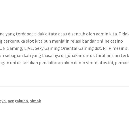
e yang terdapat tidak ditata atau disentuh oleh admin kita. Tida
terkemuka slot kita pun menjalin relasi bandar online casino
ON Gaming, LIVE, Sexy Gaming Oriental Gaming dst. RTP mesin s
an sebagian kali yang biasa nya di gunakan untuk taruhan dari terk
ngan untuk lakukan pendaftaran akun demo slot diatas ini, pemai
nya
,
pengakuan
,
simak