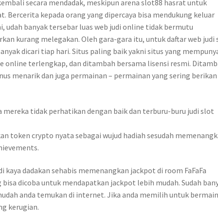
 kembali secara mendadak, meskipun arena slot88 hasrat untuk
kuat. Bercerita kepada orang yang dipercaya bisa mendukung keluar
ini, udah banyak tersebar luas web judi online tidak bermutu
rkan kurang melegakan. Oleh gara-gara itu, untuk daftar web judi 
nyak dicari tiap hari. Situs paling baik yakni situs yang mempuny
e online terlengkap, dan ditambah bersama lisensi resmi. Ditam
us menarik dan juga permainan – permainan yang sering berikan
ra mereka tidak perhatikan dengan baik dan terburu-buru judi slot
kan token crypto nyata sebagai wujud hadiah sesudah memenang
chievements.
jadi kaya dadakan sehabis memenangkan jackpot di room FaFaFa
ng bisa dicoba untuk mendapatkan jackpot lebih mudah. Sudah ban
mudah anda temukan di internet. Jika anda memilih untuk bermain
g kerugian.