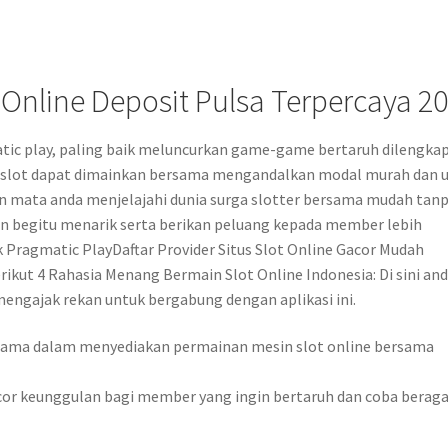
t Online Deposit Pulsa Terpercaya 2
matic play, paling baik meluncurkan game-game bertaruh dilengka
e slot dapat dimainkan bersama mengandalkan modal murah dan 
an mata anda menjelajahi dunia surga slotter bersama mudah tan
an begitu menarik serta berikan peluang kepada member lebih
 Pragmatic PlayDaftar Provider Situs Slot Online Gacor Mudah
ut 4 Rahasia Menang Bermain Slot Online Indonesia: Di sini an
mengajak rekan untuk bergabung dengan aplikasi ini.
pertama dalam menyediakan permainan mesin slot online bersama
cor keunggulan bagi member yang ingin bertaruh dan coba bera