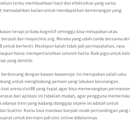
 belum tentu membuahkan hasil dan efektivitas yang sama.
at memudahkan kalian untuk mendapatkan kemenangan yang
ukan terapi prilaku kognitif sehingga bisa melupakan atau
p berasal dari mayoclinic.org. Mereka yang udah candu bersama de
88 untuk berhenti. Meskipun kalah tidak jadi permasalahan, rasa
upun harus mempertaruhkan seluruh harta. Baik juga untuk kali
as yang dimiliki.
ang berbincang dengan kawan-kawannya. Ini merupakan salah satu
embang untuk menghubung pemain yang lakukan kecurangan.
 kiat arena slot88 yang tepat agar bisa memenangkan permainan
asal dari aplikasi ini tidaklah mudah, agar pengguna memerluk
 adanya item yang kadang dianggap sepele ini adalah untuk
dan Scatter. Kamu bisa mainkan banyak mode pertandingan yang 
arat untuk bermain judi slot online didalamnya.