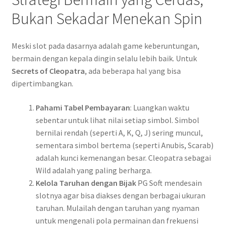
Bukan Sekadar Menekan Spin
Meski slot pada dasarnya adalah game keberuntungan,
bermain dengan kepala dingin selalu lebih baik. Untuk
Secrets of Cleopatra
, ada beberapa hal yang bisa
dipertimbangkan.
Pahami Tabel Pembayaran
: Luangkan waktu
sebentar untuk lihat nilai setiap simbol. Simbol
bernilai rendah (seperti A, K, Q, J) sering muncul,
sementara simbol bertema (seperti Anubis, Scarab)
adalah kunci kemenangan besar. Cleopatra sebagai
Wild adalah yang paling berharga.
Kelola Taruhan dengan Bijak
PG Soft mendesain
slotnya agar bisa diakses dengan berbagai ukuran
taruhan. Mulailah dengan taruhan yang nyaman
untuk mengenali pola permainan dan frekuensi