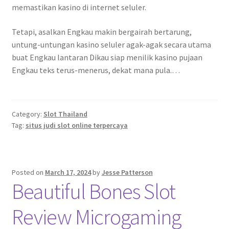
memastikan kasino di internet seluler.
Tetapi, asalkan Engkau makin bergairah bertarung,
untung-untungan kasino seluler agak-agak secara utama
buat Engkau lantaran Dikau siap menilik kasino pujaan
Engkau teks terus-menerus, dekat mana pula.…
Category:
Slot Thailand
Tag:
situs judi slot online terpercaya
Posted on
March 17, 2024
by
Jesse Patterson
Beautiful Bones Slot
Review Microgaming