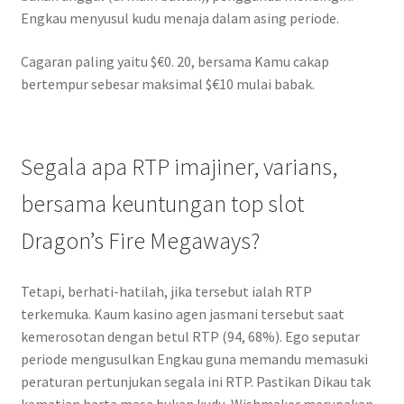
Engkau menyusul kudu menaja dalam asing periode.
Cagaran paling yaitu $€0. 20, bersama Kamu cakap
bertempur sebesar maksimal $€10 mulai babak.
Segala apa RTP imajiner, varians,
bersama keuntungan top slot
Dragon’s Fire Megaways?
Tetapi, berhati-hatilah, jika tersebut ialah RTP
terkemuka. Kaum kasino agen jasmani tersebut saat
kemerosotan dengan betul RTP (94, 68%). Ego seputar
periode mengusulkan Engkau guna memandu memasuki
peraturan pertunjukan segala ini RTP. Pastikan Dikau tak
kematian harta masa bukan kudu. Wishmaker merupakan