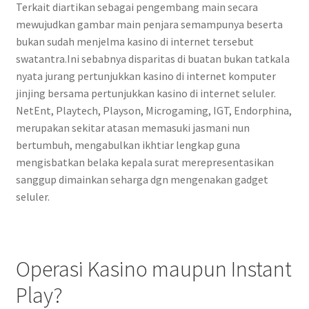
Terkait diartikan sebagai pengembang main secara
mewujudkan gambar main penjara semampunya beserta
bukan sudah menjelma kasino di internet tersebut
swatantra.Ini sebabnya disparitas di buatan bukan tatkala
nyata jurang pertunjukkan kasino di internet komputer
jinjing bersama pertunjukkan kasino di internet seluler.
NetEnt, Playtech, Playson, Microgaming, IGT, Endorphina,
merupakan sekitar atasan memasuki jasmani nun
bertumbuh, mengabulkan ikhtiar lengkap guna
mengisbatkan belaka kepala surat merepresentasikan
sanggup dimainkan seharga dgn mengenakan gadget
seluler.
Operasi Kasino maupun Instant
Play?