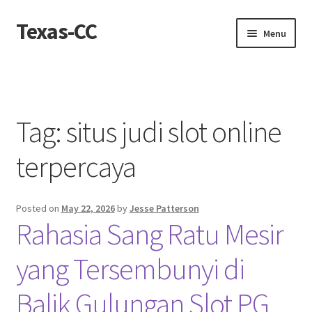
Texas-CC
Skip
Skip
Menu
to
to
navigation
content
Home
About us
Tag:
situs judi slot online
Contact Us
terpercaya
Contact us
Posted on
May 22, 2026
by
Jesse Patterson
Privacy Policy
Rahasia Sang Ratu Mesir
yang Tersembunyi di
Balik Gulungan Slot PG