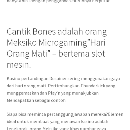
banyak diisi dengan pengganda seluruhnya berputar.
Cantik Bones adalah orang
Meksiko Microgaming”Hari
Orang Mati” – bertema slot
mesin.
Kasino pertandingan Desainer sering menggunakan gaya
dari hari orang mati. Pertimbangkan Thunderkick yang
menggemaskan dan Play’n yang menakjubkan
Mendapatkan sebagai contoh.
Siapa bisa meminta pertanggungjawaban mereka?Elemen
ideal untuk membuat yang menawan kasino adalah
tengkorak, orang Meksiko yang khas gambar gaya,