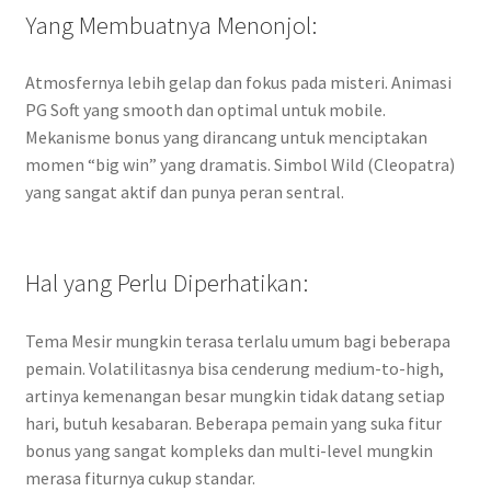
Yang Membuatnya Menonjol:
Atmosfernya lebih gelap dan fokus pada misteri. Animasi
PG Soft yang smooth dan optimal untuk mobile.
Mekanisme bonus yang dirancang untuk menciptakan
momen “big win” yang dramatis. Simbol Wild (Cleopatra)
yang sangat aktif dan punya peran sentral.
Hal yang Perlu Diperhatikan:
Tema Mesir mungkin terasa terlalu umum bagi beberapa
pemain. Volatilitasnya bisa cenderung medium-to-high,
artinya kemenangan besar mungkin tidak datang setiap
hari, butuh kesabaran. Beberapa pemain yang suka fitur
bonus yang sangat kompleks dan multi-level mungkin
merasa fiturnya cukup standar.