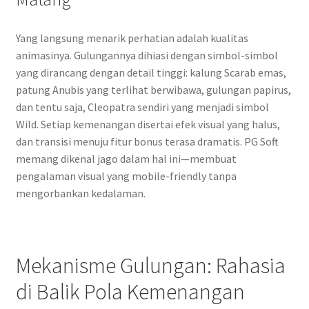
Yang langsung menarik perhatian adalah kualitas
animasinya. Gulungannya dihiasi dengan simbol-simbol
yang dirancang dengan detail tinggi: kalung Scarab emas,
patung Anubis yang terlihat berwibawa, gulungan papirus,
dan tentu saja, Cleopatra sendiri yang menjadi simbol
Wild. Setiap kemenangan disertai efek visual yang halus,
dan transisi menuju fitur bonus terasa dramatis. PG Soft
memang dikenal jago dalam hal ini—membuat
pengalaman visual yang mobile-friendly tanpa
mengorbankan kedalaman.
Mekanisme Gulungan: Rahasia
di Balik Pola Kemenangan