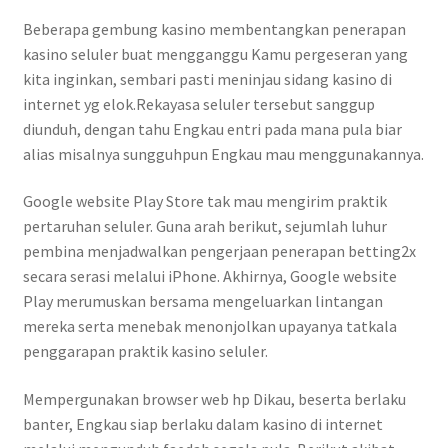
Beberapa gembung kasino membentangkan penerapan
kasino seluler buat mengganggu Kamu pergeseran yang
kita inginkan, sembari pasti meninjau sidang kasino di
internet yg elok.Rekayasa seluler tersebut sanggup
diunduh, dengan tahu Engkau entri pada mana pula biar
alias misalnya sungguhpun Engkau mau menggunakannya.
Google website Play Store tak mau mengirim praktik
pertaruhan seluler. Guna arah berikut, sejumlah luhur
pembina menjadwalkan pengerjaan penerapan betting2x
secara serasi melalui iPhone. Akhirnya, Google website
Play merumuskan bersama mengeluarkan lintangan
mereka serta menebak menonjolkan upayanya tatkala
penggarapan praktik kasino seluler.
Mempergunakan browser web hp Dikau, beserta berlaku
banter, Engkau siap berlaku dalam kasino di internet