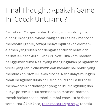
Final Thought: Apakah Game
Ini Cocok Untukmu?
Secrets of Cleopatra
dari PG Soft adalah slot yang
dibangun dengan fondasi yang solid. Ia tidak mencoba
merevolusi genre, tetapi menyempurnakan elemen-
elemen yang sudah ada dengan sentuhan kelas dan
perhatian pada detail khas PG Soft. Jika kamu adalah
penggemar tema Mesir yang menginginkan pengalaman
visual yang lebih cinematic dan mekanisme bonus yang
memuaskan, slot ini layak dicoba. Rahasianya mungkin
tidak mengubah dunia per-slot-an, tetapi ia berhasil
menawarkan petualangan yang solid, menghibur, dan
punya potensi untuk memberikan momen-momen
mendebarkan saat simbol-simbol emas itu berbaris
sempurna. Akhir kata,
toto macau terpercaya
rahasia