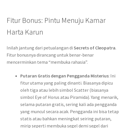
Fitur Bonus: Pintu Menuju Kamar
Harta Karun
Inilah jantung dari petualangan di
Secrets of Cleopatra
.
Fitur bonusnya dirancang untuk benar-benar
mencerminkan tema “membuka rahasia”.
Putaran Gratis dengan Pengganda Misterius
: Ini
fitur utama yang paling dinanti. Biasanya dipicu
oleh tiga atau lebih simbol Scatter (biasanya
simbol Eye of Horus atau Piramida). Yang menarik,
selama putaran gratis, sering kali ada pengganda
yang muncul secara acak. Pengganda ini bisa tetap
statis atau bahkan meningkat seiring putaran,
mirip seperti membuka segel demi segel dari