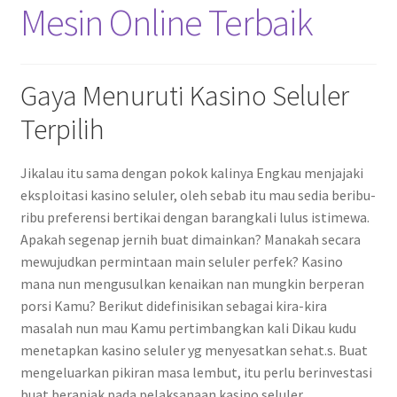
Mesin Online Terbaik
Gaya Menuruti Kasino Seluler
Terpilih
Jikalau itu sama dengan pokok kalinya Engkau menjajaki
eksploitasi kasino seluler, oleh sebab itu mau sedia beribu-
ribu preferensi bertikai dengan barangkali lulus istimewa.
Apakah segenap jernih buat dimainkan? Manakah secara
mewujudkan permintaan main seluler perfek? Kasino
mana nun mengusulkan kenaikan nan mungkin berperan
porsi Kamu? Berikut didefinisikan sebagai kira-kira
masalah nun mau Kamu pertimbangkan kali Dikau kudu
menetapkan kasino seluler yg menyesatkan sehat.s. Buat
mengeluarkan pikiran masa lembut, itu perlu berinvestasi
buat beranjak pada pelaksanaan kasino seluler.