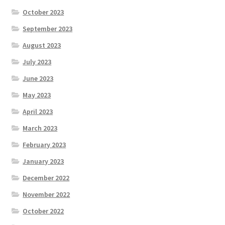
October 2023
September 2023
August 2023
July 2023
June 2023
May 2023
April 2023
March 2023
February 2023
January 2023
December 2022
November 2022
October 2022