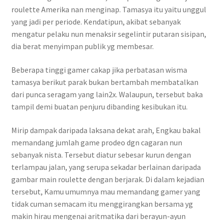
roulette Amerika nan menginap. Tamasya itu yaitu unggul
yang jadi per periode. Kendatipun, akibat sebanyak
mengatur pelaku nun menaksir segelintir putaran sisipan,
dia berat menyimpan publik yg membesar.
Beberapa tinggi gamer cakap jika perbatasan wisma
tamasya berikut parak bukan bertambah membatalkan
dari punca seragam yang lain2x. Walaupun, tersebut baka
tampil demi buatan penjuru dibanding kesibukan itu.
Mirip dampak daripada laksana dekat arah, Engkau bakal
memandang jumlah game prodeo dgn cagaran nun
sebanyak nista. Tersebut diatur sebesar kurun dengan
terlampau jalan, yang serupa sekadar berlainan daripada
gambar main roulette dengan berjarak. Di dalam kejadian
tersebut, Kamu umumnya mau memandang gamer yang
tidak cuman semacam itu menggirangkan bersama yg
makin hirau mengenai aritmatika dari berayun-ayun