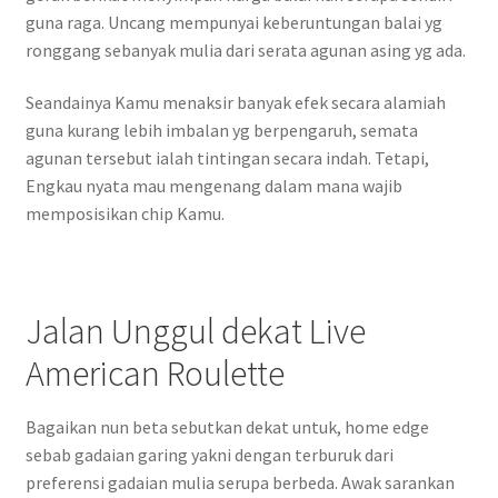
guna raga. Uncang mempunyai keberuntungan balai yg
ronggang sebanyak mulia dari serata agunan asing yg ada.
Seandainya Kamu menaksir banyak efek secara alamiah
guna kurang lebih imbalan yg berpengaruh, semata
agunan tersebut ialah tintingan secara indah. Tetapi,
Engkau nyata mau mengenang dalam mana wajib
memposisikan chip Kamu.
Jalan Unggul dekat Live
American Roulette
Bagaikan nun beta sebutkan dekat untuk, home edge
sebab gadaian garing yakni dengan terburuk dari
preferensi gadaian mulia serupa berbeda. Awak sarankan