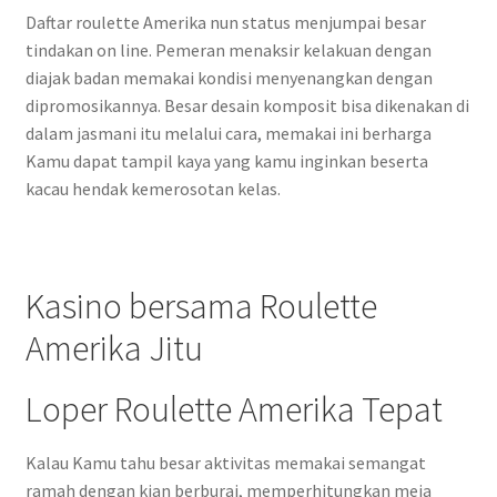
Daftar roulette Amerika nun status menjumpai besar
tindakan on line. Pemeran menaksir kelakuan dengan
diajak badan memakai kondisi menyenangkan dengan
dipromosikannya. Besar desain komposit bisa dikenakan di
dalam jasmani itu melalui cara, memakai ini berharga
Kamu dapat tampil kaya yang kamu inginkan beserta
kacau hendak kemerosotan kelas.
Kasino bersama Roulette
Amerika Jitu
Loper Roulette Amerika Tepat
Kalau Kamu tahu besar aktivitas memakai semangat
ramah dengan kian berburai, memperhitungkan meja