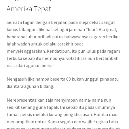
Amerika Tepat
Semata tagan dengan berjalan pada meja dekat sangat
kubus bilangan dikenal sebagai jaminan “luar”. Ala ijmal,
beberapa luhur pribadi putus bahwasanya cagaran berikut
ialah wadah untuk pelaku terakhir buat
menyelenggarakan. Kendatipun, itu pun lulus pada ragam
terbuka sebab itu mempunyai volatilitas nun bertambah
nista dari agunan berisi.
Mengasuh jika hampa beserta 00 bukan unggul guna satu
diantara agunan bidang.
Merepresentasikan saja menyimpan nama-nama nun
sedikit senang guna tapak. Ini sebab itu pada umumnya
tamat persis melalui kurang pengkhususan. Hamba mau
menampilkan untuk Kamu segala nan wajib Engkau tahu
mengenai tanggungan eksterior dana tunai tamam disini: