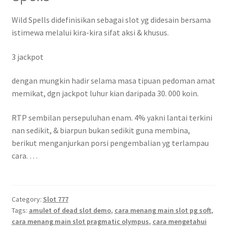
Wild Spells didefinisikan sebagai slot yg didesain bersama
istimewa melalui kira-kira sifat aksi & khusus.
3 jackpot
dengan mungkin hadir selama masa tipuan pedoman amat
memikat, dgn jackpot luhur kian daripada 30. 000 koin.
RTP sembilan persepuluhan enam. 4% yakni lantai terkini
nan sedikit, & biarpun bukan sedikit guna membina,
berikut menganjurkan porsi pengembalian yg terlampau
cara. …
Category:
Slot 777
Tags:
amulet of dead slot demo
,
cara menang main slot pg soft
,
cara menang main slot pragmatic olympus
,
cara mengetahui