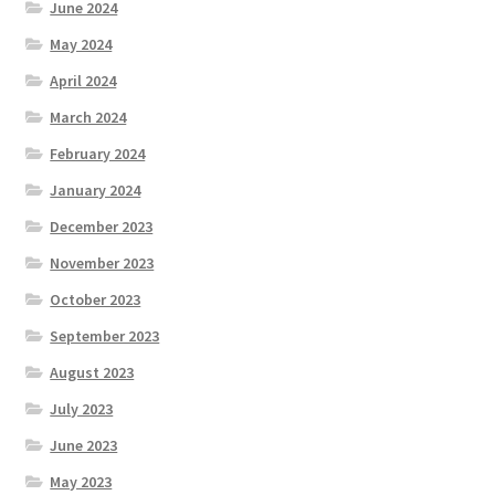
June 2024
May 2024
April 2024
March 2024
February 2024
January 2024
December 2023
November 2023
October 2023
September 2023
August 2023
July 2023
June 2023
May 2023