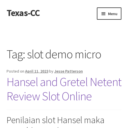
Texas-CC
Skip
Skip
Menu
to
to
navigation
content
Home
About us
Tag:
slot demo micro
Contact Us
Posted on
April 11, 2023
by
Jesse Patterson
Contact us
Hansel and Gretel Netent
Privacy Policy
Review Slot Online
Penilaian slot Hansel maka