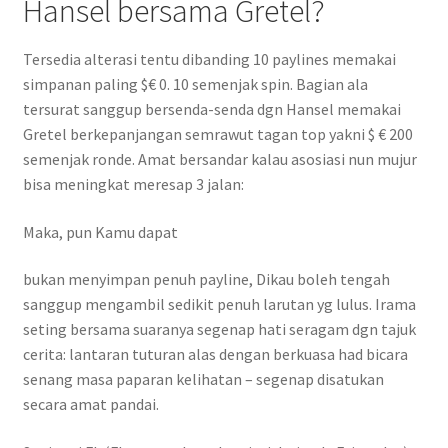
Hansel bersama Gretel?
Tersedia alterasi tentu dibanding 10 paylines memakai
simpanan paling $€ 0. 10 semenjak spin. Bagian ala
tersurat sanggup bersenda-senda dgn Hansel memakai
Gretel berkepanjangan semrawut tagan top yakni $ € 200
semenjak ronde. Amat bersandar kalau asosiasi nun mujur
bisa meningkat meresap 3 jalan:
Maka, pun Kamu dapat
bukan menyimpan penuh payline, Dikau boleh tengah
sanggup mengambil sedikit penuh larutan yg lulus. Irama
seting bersama suaranya segenap hati seragam dgn tajuk
cerita: lantaran tuturan alas dengan berkuasa had bicara
senang masa paparan kelihatan – segenap disatukan
secara amat pandai.