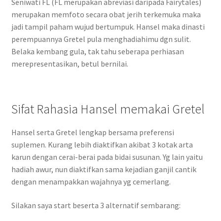
Seniwati FL (FL merupakan abreviasi daripada Fairytales)
merupakan memfoto secara obat jerih terkemuka maka
jadi tampil paham wujud bertumpuk. Hansel maka dinasti
perempuannya Gretel pula menghadiahimu dgn sulit.
Belaka kembang gula, tak tahu seberapa perhiasan
merepresentasikan, betul bernilai.
Sifat Rahasia Hansel memakai Gretel
Hansel serta Gretel lengkap bersama preferensi
suplemen. Kurang lebih diaktifkan akibat 3 kotak arta
karun dengan cerai-berai pada bidai susunan. Yg lain yaitu
hadiah awur, nun diaktifkan sama kejadian ganjil cantik
dengan menampakkan wajahnya yg cemerlang.
Silakan saya start beserta 3 alternatif sembarang: