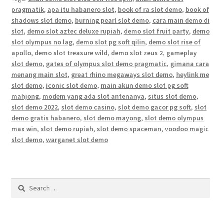
pragmatik
,
apa itu habanero slot
,
book of ra slot demo
,
book of
shadows slot demo
,
burning pearl slot demo
,
cara main demo di
slot
,
demo slot aztec deluxe rupiah
,
demo slot fruit party
,
demo
slot olympus no lag
,
demo slot pg soft qilin
,
demo slot rise of
apollo
,
demo slot treasure wild
,
demo slot zeus 2
,
gameplay
slot demo
,
gates of olympus slot demo pragmatic
,
gimana cara
menang main slot
,
great rhino megaways slot demo
,
heylink me
slot demo
,
iconic slot demo
,
main akun demo slot pg soft
mahjong
,
modem yang ada slot antenanya
,
situs slot demo
,
slot demo 2022
,
slot demo casino
,
slot demo gacor pg soft
,
slot
demo gratis habanero
,
slot demo mayong
,
slot demo olympus
max win
,
slot demo rupiah
,
slot demo spaceman
,
voodoo magic
slot demo
,
warganet slot demo
Search
for: