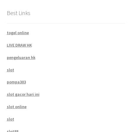
Best Links
togel online
LIVE DRAW HK
pengeluaran hk
slot
pompa303
slot gacor hari ini
slot online
slot
slot88