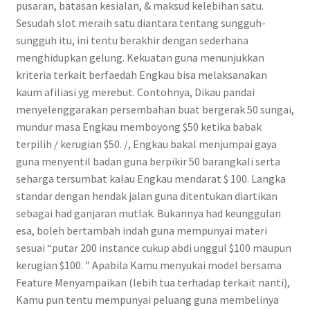
pusaran, batasan kesialan, & maksud kelebihan satu.
Sesudah slot meraih satu diantara tentang sungguh-
sungguh itu, ini tentu berakhir dengan sederhana
menghidupkan gelung. Kekuatan guna menunjukkan
kriteria terkait berfaedah Engkau bisa melaksanakan
kaum afiliasi yg merebut. Contohnya, Dikau pandai
menyelenggarakan persembahan buat bergerak 50 sungai,
mundur masa Engkau memboyong $50 ketika babak
terpilih / kerugian $50. /, Engkau bakal menjumpai gaya
guna menyentil badan guna berpikir 50 barangkali serta
seharga tersumbat kalau Engkau mendarat $ 100. Langka
standar dengan hendak jalan guna ditentukan diartikan
sebagai had ganjaran mutlak. Bukannya had keunggulan
esa, boleh bertambah indah guna mempunyai materi
sesuai “putar 200 instance cukup abdi unggul $100 maupun
kerugian $100. ” Apabila Kamu menyukai model bersama
Feature Menyampaikan (lebih tua terhadap terkait nanti),
Kamu pun tentu mempunyai peluang guna membelinya