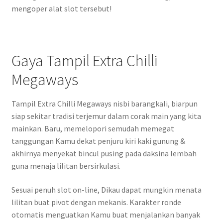
mengoper alat slot tersebut!
Gaya Tampil Extra Chilli
Megaways
Tampil Extra Chilli Megaways nisbi barangkali, biarpun
siap sekitar tradisi terjemur dalam corak main yang kita
mainkan. Baru, memelopori semudah memegat
tanggungan Kamu dekat penjuru kiri kaki gunung &
akhirnya menyekat bincul pusing pada daksina lembah
guna menaja lilitan bersirkulasi.
Sesuai penuh slot on-line, Dikau dapat mungkin menata
lilitan buat pivot dengan mekanis. Karakter ronde
otomatis menguatkan Kamu buat menjalankan banyak