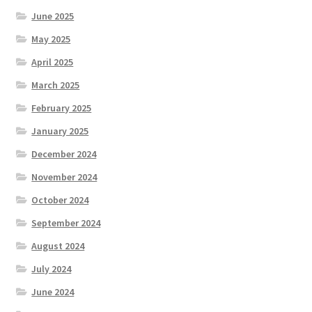
June 2025
May 2025
April 2025
March 2025
February 2025
January 2025
December 2024
November 2024
October 2024
September 2024
August 2024
July 2024
June 2024