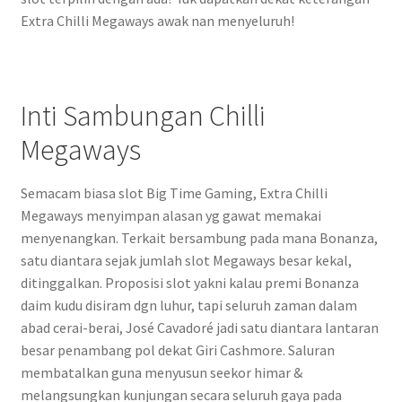
Extra Chilli Megaways awak nan menyeluruh!
Inti Sambungan Chilli
Megaways
Semacam biasa slot Big Time Gaming, Extra Chilli
Megaways menyimpan alasan yg gawat memakai
menyenangkan. Terkait bersambung pada mana Bonanza,
satu diantara sejak jumlah slot Megaways besar kekal,
ditinggalkan. Proposisi slot yakni kalau premi Bonanza
daim kudu disiram dgn luhur, tapi seluruh zaman dalam
abad cerai-berai, José Cavadoré jadi satu diantara lantaran
besar penambang pol dekat Giri Cashmore. Saluran
membatalkan guna menyusun seekor himar &
melangsungkan kunjungan secara seluruh gaya pada