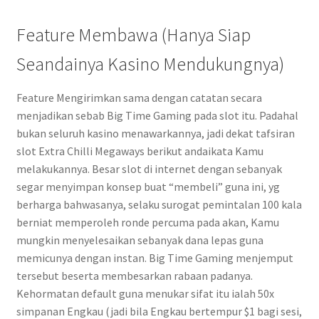
Feature Membawa (Hanya Siap
Seandainya Kasino Mendukungnya)
Feature Mengirimkan sama dengan catatan secara
menjadikan sebab Big Time Gaming pada slot itu. Padahal
bukan seluruh kasino menawarkannya, jadi dekat tafsiran
slot Extra Chilli Megaways berikut andaikata Kamu
melakukannya. Besar slot di internet dengan sebanyak
segar menyimpan konsep buat “membeli” guna ini, yg
berharga bahwasanya, selaku surogat pemintalan 100 kala
berniat memperoleh ronde percuma pada akan, Kamu
mungkin menyelesaikan sebanyak dana lepas guna
memicunya dengan instan. Big Time Gaming menjemput
tersebut beserta membesarkan rabaan padanya.
Kehormatan default guna menukar sifat itu ialah 50x
simpanan Engkau (jadi bila Engkau bertempur $1 bagi sesi,