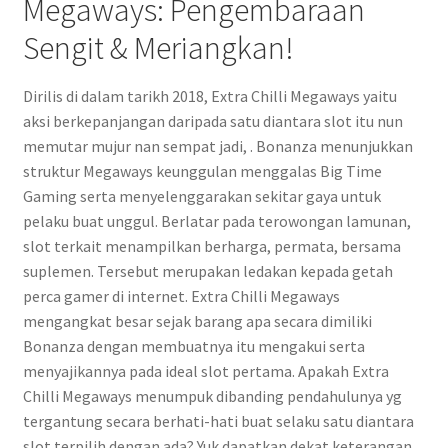
Megaways: Pengembaraan
Sengit & Meriangkan!
Dirilis di dalam tarikh 2018, Extra Chilli Megaways yaitu
aksi berkepanjangan daripada satu diantara slot itu nun
memutar mujur nan sempat jadi, . Bonanza menunjukkan
struktur Megaways keunggulan menggalas Big Time
Gaming serta menyelenggarakan sekitar gaya untuk
pelaku buat unggul. Berlatar pada terowongan lamunan,
slot terkait menampilkan berharga, permata, bersama
suplemen. Tersebut merupakan ledakan kepada getah
perca gamer di internet. Extra Chilli Megaways
mengangkat besar sejak barang apa secara dimiliki
Bonanza dengan membuatnya itu mengakui serta
menyajikannya pada ideal slot pertama. Apakah Extra
Chilli Megaways menumpuk dibanding pendahulunya yg
tergantung secara berhati-hati buat selaku satu diantara
slot terpilih dengan ada? Yuk dapatkan dekat keterangan