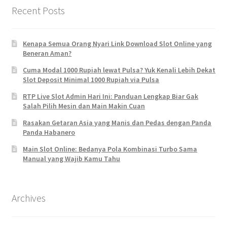
Recent Posts
Kenapa Semua Orang Nyari Link Download Slot Online yang
Beneran Aman?
Cuma Modal 1000 Rupiah lewat Pulsa? Yuk Kenali Lebih Dekat
Slot Deposit Minimal 1000 Rupiah via Pulsa
RTP Live Slot Admin Hari Ini: Panduan Lengkap Biar Gak
Salah Pilih Mesin dan Main Makin Cuan
Rasakan Getaran Asia yang Manis dan Pedas dengan Panda
Panda Habanero
Main Slot Online: Bedanya Pola Kombinasi Turbo Sama
Manual yang Wajib Kamu Tahu
Archives