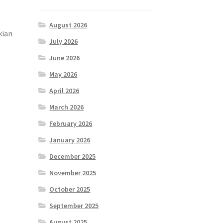
August 2026
kian
July 2026
June 2026
May 2026
April 2026
March 2026
February 2026
January 2026
December 2025
November 2025
October 2025
September 2025
August 2025