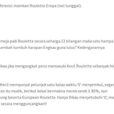
ferensi: mainkan Roulette Eropa (nol tunggal).
ja padi Roulette secara seharga 12 bilangan maka satu hampa
ertambah tumbuh harapan Engkau guna lulus? Kedengarannya
kau jika mengangkat porsi memasuki Kecil Roulette sebanyak hi
Kecil mempunyai petunjuk satu kalau waktu ‘0’ menyembul, sege
an itu mudik, berikut kekal bermakna merek sendi 3. 85%, nun
sung beserta European Roulette. Hanya Dikau menyetubuhi ‘0’, m
% secara mengguncangkan!!