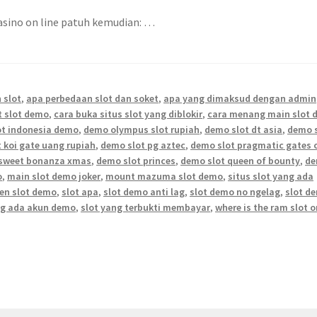
kasino on line patuh kemudian: …
 slot
,
apa perbedaan slot dan soket
,
apa yang dimaksud dengan admin
t slot demo
,
cara buka situs slot yang diblokir
,
cara menang main slot d
ot indonesia demo
,
demo olympus slot rupiah
,
demo slot dt asia
,
demo 
 koi gate uang rupiah
,
demo slot pg aztec
,
demo slot pragmatic gates 
 sweet bonanza xmas
,
demo slot princes
,
demo slot queen of bounty
,
d
o
,
main slot demo joker
,
mount mazuma slot demo
,
situs slot yang ada
en slot demo
,
slot apa
,
slot demo anti lag
,
slot demo no ngelag
,
slot d
ang ada akun demo
,
slot yang terbukti membayar
,
where is the ram slot o