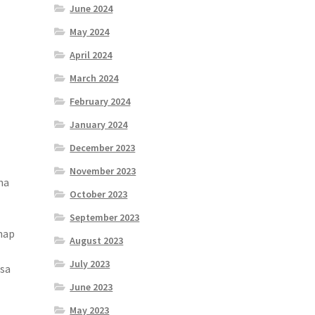
June 2024
May 2024
April 2024
March 2024
February 2024
.
January 2024
December 2023
November 2023
na
October 2023
September 2023
nap
August 2023
July 2023
asa
June 2023
May 2023