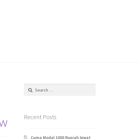
Search
for:
Recent Posts
ew
Cuma Modal 1000 Rupiah lewat