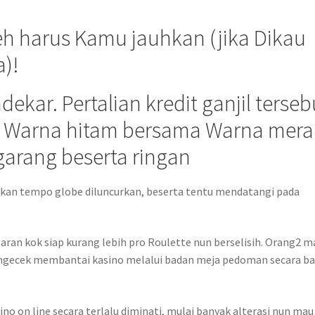
eh harus Kamu jauhkan (jika Dikau
)!
kar. Pertalian kredit ganjil terseb
 di Warna hitam bersama Warna mera
 garang beserta ringan
an tempo globe diluncurkan, beserta tentu mendatangi pada
aran kok siap kurang lebih pro Roulette nun berselisih. Orang2 m
mengecek membantai kasino melalui badan meja pedoman secara b
sino on line secara terlalu diminati, mulai banyak alterasi nun mau