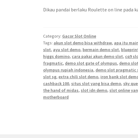
Dikau pandai berlaku Roulette on line pada 
Category:
Gacor Slot Online
Tags:
akun slot demo bisa withdraw
,
apa itu main
slot
,
ayu slot demo
,
bermain demo slot
,
blueprin
higgs domino
,
cara pakai akun demo slot
,
cq9 sl
fragmatic
,
demo slot gate of olympus
,
demo slot
olympus rupiah indonesia
,
demo slot pragmatic
slot sg
,
extra chili slot demo
,
iron bank slot dem
cashback 100
,
situs slot yang bisa demo
,
sky que
the hand of midas
,
slot idn demo
,
slot online y
motherboard