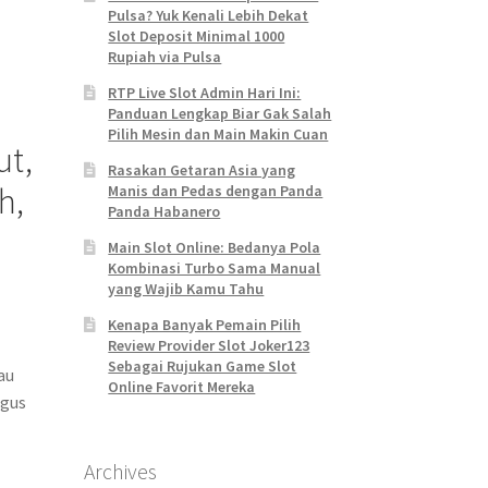
Pulsa? Yuk Kenali Lebih Dekat
Slot Deposit Minimal 1000
Rupiah via Pulsa
RTP Live Slot Admin Hari Ini:
Panduan Lengkap Biar Gak Salah
Pilih Mesin dan Main Makin Cuan
ut,
Rasakan Getaran Asia yang
h,
Manis dan Pedas dengan Panda
Panda Habanero
Main Slot Online: Bedanya Pola
Kombinasi Turbo Sama Manual
yang Wajib Kamu Tahu
Kenapa Banyak Pemain Pilih
Review Provider Slot Joker123
Sebagai Rujukan Game Slot
au
Online Favorit Mereka
agus
Archives