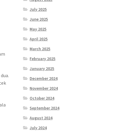
July 2025
June 2025
May 2025
April 2025
March 2025
dam
February 2025
January 2025
 dua.
December 2024
cek
November 2024
October 2024
ala
September 2024
August 2024
July 2024