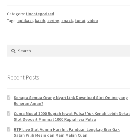
Category:
Uncategorized
Tags:
aplikasi
,
kasih
,
sering
,
snack
,
tunai
,
video
Search
for:
Recent Posts
Kenapa Semua Orang Nyari Link Download Slot Online yang
Beneran Aman?
Cuma Modal 1000 Rupiah lewat Pulsa? Yuk Kenali Lebih Dekat
Slot Deposit Minimal 1000 Rupiah via Pulsa
RTP Live Slot Admin Hari Ini: Panduan Lengkap Biar Gak
Salah Pilih Mesin dan Main Makin Cuan