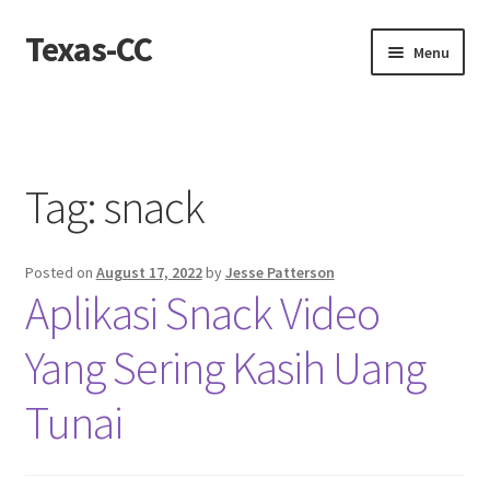
Texas-CC
Skip
Skip
Menu
to
to
navigation
content
Home
About us
Tag:
snack
Contact Us
Posted on
August 17, 2022
by
Jesse Patterson
Contact us
Aplikasi Snack Video
Privacy Policy
Yang Sering Kasih Uang
Tunai