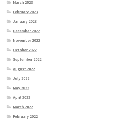
March 2023
February 2023
January 2023
December 2022
November 2022
October 2022
September 2022
August 2022
July 2022
May 2022
April 2022
March 2022
February 2022