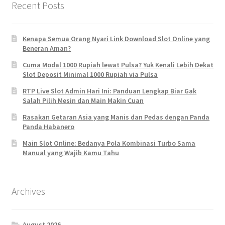
Recent Posts
Kenapa Semua Orang Nyari Link Download Slot Online yang
Beneran Aman?
Cuma Modal 1000 Rupiah lewat Pulsa? Yuk Kenali Lebih Dekat
Slot Deposit Minimal 1000 Rupiah via Pulsa
RTP Live Slot Admin Hari Ini: Panduan Lengkap Biar Gak
Salah Pilih Mesin dan Main Makin Cuan
Rasakan Getaran Asia yang Manis dan Pedas dengan Panda
Panda Habanero
Main Slot Online: Bedanya Pola Kombinasi Turbo Sama
Manual yang Wajib Kamu Tahu
Archives
August 2026