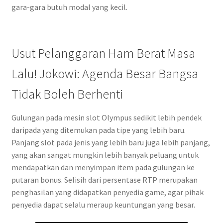
gara-gara butuh modal yang kecil.
Usut Pelanggaran Ham Berat Masa
Lalu! Jokowi: Agenda Besar Bangsa
Tidak Boleh Berhenti
Gulungan pada mesin slot Olympus sedikit lebih pendek
daripada yang ditemukan pada tipe yang lebih baru.
Panjang slot pada jenis yang lebih baru juga lebih panjang,
yang akan sangat mungkin lebih banyak peluang untuk
mendapatkan dan menyimpan item pada gulungan ke
putaran bonus. Selisih dari persentase RTP merupakan
penghasilan yang didapatkan penyedia game, agar pihak
penyedia dapat selalu meraup keuntungan yang besar.