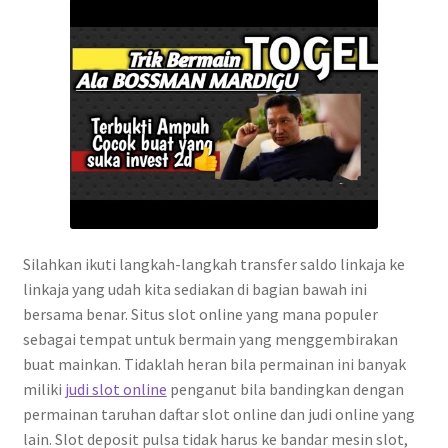
Silahkan ikuti langkah-langkah transfer saldo linkaja ke
linkaja yang udah kita sediakan di bagian bawah ini
bersama benar. Situs slot online yang mana populer
sebagai tempat untuk bermain yang menggembirakan
buat mainkan. Tidaklah heran bila permainan ini banyak
miliki
judi slot online
penganut bila bandingkan dengan
permainan taruhan daftar slot online dan judi online yang
lain. Slot deposit pulsa tidak harus ke bandar mesin slot,