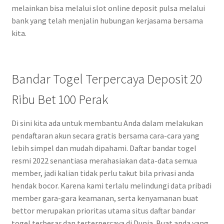
melainkan bisa melalui slot online deposit pulsa melalui
bank yang telah menjalin hubungan kerjasama bersama
kita.
Bandar Togel Terpercaya Deposit 20
Ribu Bet 100 Perak
Di sini kita ada untuk membantu Anda dalam melakukan
pendaftaran akun secara gratis bersama cara-cara yang
lebih simpel dan mudah dipahami. Daftar bandar togel
resmi 2022 senantiasa merahasiakan data-data semua
member, jadi kalian tidak perlu takut bila privasi anda
hendak bocor. Karena kami terlalu melindungi data pribadi
member gara-gara keamanan, serta kenyamanan buat
bettor merupakan prioritas utama situs daftar bandar
togel terbesar dan terterpercaya di Dunia. Buat anda yang