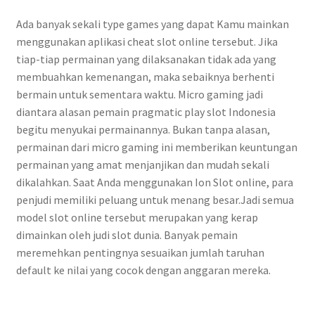
Ada banyak sekali type games yang dapat Kamu mainkan
menggunakan aplikasi cheat slot online tersebut. Jika
tiap-tiap permainan yang dilaksanakan tidak ada yang
membuahkan kemenangan, maka sebaiknya berhenti
bermain untuk sementara waktu. Micro gaming jadi
diantara alasan pemain pragmatic play slot Indonesia
begitu menyukai permainannya. Bukan tanpa alasan,
permainan dari micro gaming ini memberikan keuntungan
permainan yang amat menjanjikan dan mudah sekali
dikalahkan. Saat Anda menggunakan Ion Slot online, para
penjudi memiliki peluang untuk menang besar.Jadi semua
model slot online tersebut merupakan yang kerap
dimainkan oleh judi slot dunia. Banyak pemain
meremehkan pentingnya sesuaikan jumlah taruhan
default ke nilai yang cocok dengan anggaran mereka.