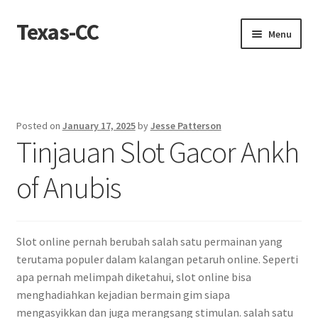
Texas-CC
Skip
Skip
Menu
to
to
navigation
content
Home
About us
Posted on
January 17, 2025
by
Jesse Patterson
Tinjauan Slot Gacor Ankh
Contact Us
of Anubis
Contact us
Privacy Policy
Slot online pernah berubah salah satu permainan yang
terutama populer dalam kalangan petaruh online. Seperti
apa pernah melimpah diketahui, slot online bisa
menghadiahkan kejadian bermain gim siapa
mengasyikkan dan juga merangsang stimulan. salah satu