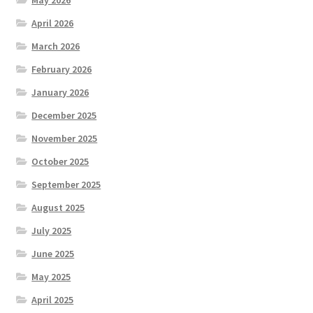
April 2026
March 2026
February 2026
January 2026
December 2025
November 2025
October 2025
September 2025
August 2025
July 2025
June 2025
May 2025
April 2025