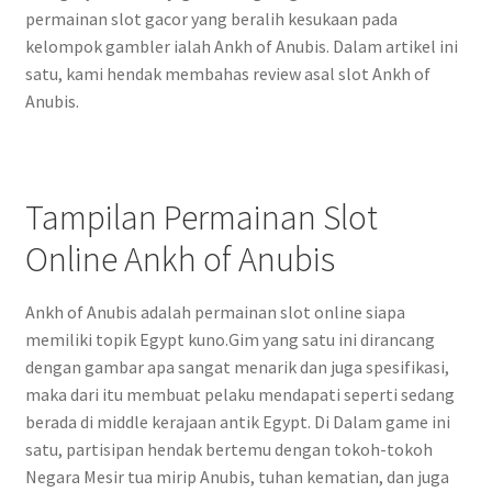
permainan slot gacor yang beralih kesukaan pada
kelompok gambler ialah Ankh of Anubis. Dalam artikel ini
satu, kami hendak membahas review asal slot Ankh of
Anubis.
Tampilan Permainan Slot
Online Ankh of Anubis
Ankh of Anubis adalah permainan slot online siapa
memiliki topik Egypt kuno.Gim yang satu ini dirancang
dengan gambar apa sangat menarik dan juga spesifikasi,
maka dari itu membuat pelaku mendapati seperti sedang
berada di middle kerajaan antik Egypt. Di Dalam game ini
satu, partisipan hendak bertemu dengan tokoh-tokoh
Negara Mesir tua mirip Anubis, tuhan kematian, dan juga