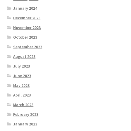
January 2024
December 2023
November 2023
October 2023
September 2023
August 2023
July 2023
June 2023
May 2023
April 2023
March 2023
February 2023
January 2023