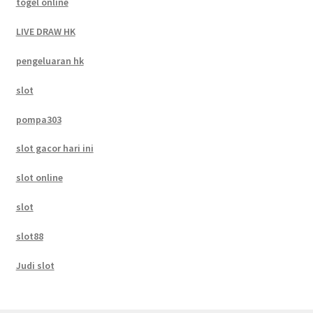
togel online
LIVE DRAW HK
pengeluaran hk
slot
pompa303
slot gacor hari ini
slot online
slot
slot88
Judi slot