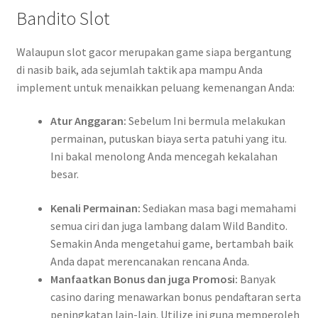
Bandito Slot
Walaupun slot gacor merupakan game siapa bergantung
di nasib baik, ada sejumlah taktik apa mampu Anda
implement untuk menaikkan peluang kemenangan Anda:
Atur Anggaran:
Sebelum Ini bermula melakukan
permainan, putuskan biaya serta patuhi yang itu.
Ini bakal menolong Anda mencegah kekalahan
besar.
Kenali Permainan:
Sediakan masa bagi memahami
semua ciri dan juga lambang dalam Wild Bandito.
Semakin Anda mengetahui game, bertambah baik
Anda dapat merencanakan rencana Anda.
Manfaatkan Bonus dan juga Promosi:
Banyak
casino daring menawarkan bonus pendaftaran serta
peningkatan lain-lain. Utilize ini guna memperoleh