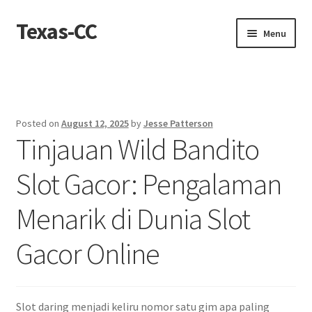
Texas-CC
Skip
Skip
Menu
to
to
navigation
content
Home
About us
Posted on
August 12, 2025
by
Jesse Patterson
Tinjauan Wild Bandito
Contact Us
Slot Gacor: Pengalaman
Contact us
Menarik di Dunia Slot
Privacy Policy
Gacor Online
Slot daring menjadi keliru nomor satu gim apa paling