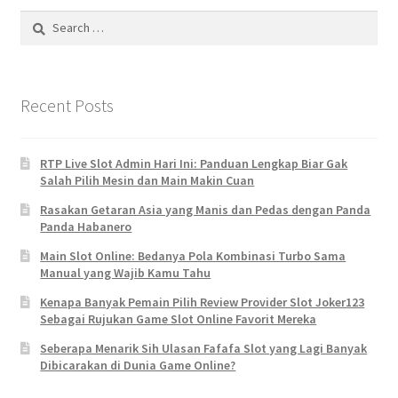
Search
for:
Recent Posts
RTP Live Slot Admin Hari Ini: Panduan Lengkap Biar Gak
Salah Pilih Mesin dan Main Makin Cuan
Rasakan Getaran Asia yang Manis dan Pedas dengan Panda
Panda Habanero
Main Slot Online: Bedanya Pola Kombinasi Turbo Sama
Manual yang Wajib Kamu Tahu
Kenapa Banyak Pemain Pilih Review Provider Slot Joker123
Sebagai Rujukan Game Slot Online Favorit Mereka
Seberapa Menarik Sih Ulasan Fafafa Slot yang Lagi Banyak
Dibicarakan di Dunia Game Online?