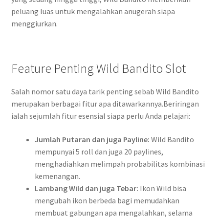
peluang luas untuk mengalahkan anugerah siapa
menggiurkan.
Feature Penting Wild Bandito Slot
Salah nomor satu daya tarik penting sebab Wild Bandito
merupakan berbagai fitur apa ditawarkannya.Beriringan
ialah sejumlah fitur esensial siapa perlu Anda pelajari:
Jumlah Putaran dan juga Payline:
Wild Bandito
mempunyai 5 roll dan juga 20 paylines,
menghadiahkan melimpah probabilitas kombinasi
kemenangan.
Lambang Wild dan juga Tebar:
Ikon Wild bisa
mengubah ikon berbeda bagi memudahkan
membuat gabungan apa mengalahkan, selama