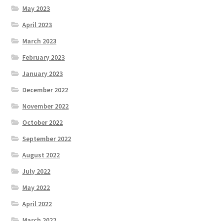
May 2023
April 2023
March 2023
February 2023
January 2023
December 2022
November 2022
October 2022
September 2022
August 2022
July 2022
May 2022
April 2022
March 2022