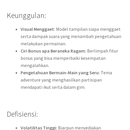
Keunggulan:
Visual Menggaet:
Model tampilan siapa menggaet
serta dampak suara yang menambah pengetahuan
melakukan permainan.
Ciri Bonus apa Beraneka Ragam:
Berlimpah fitur
bonus yang bisa memperbaiki kesempatan
mengalahkan.
Pengetahuan Bermain-Main yang Seru:
Tema
adventure yang menghasilkan partisipan
mendapati ikut serta dalam gim.
Defisiensi:
Volatilitas Tinggi:
Biarpun menyediakan