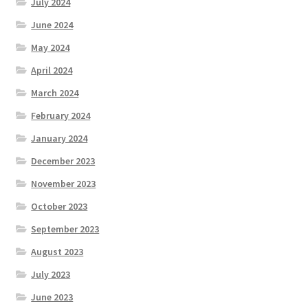
July 2024
June 2024
May 2024
April 2024
March 2024
February 2024
January 2024
December 2023
November 2023
October 2023
September 2023
August 2023
July 2023
June 2023