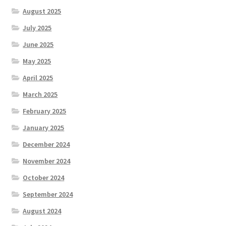
August 2025
July 2025
June 2025
May 2025
April 2025
March 2025
February 2025
January 2025
December 2024
November 2024
October 2024
September 2024
August 2024