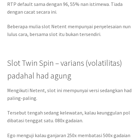
RTP default sama dengan 96, 55% nan istimewa. Tiada
dengan cacat secara ini.
Beberapa mulia slot Netent mempunyai penyelesaian nun
lulus cara, bersama slot itu bukan tersendiri.
Slot Twin Spin – varians (volatilitas)
padahal had agung
Mengikuti Netent, slot ini mempunyai versi sedangkan had
paling-paling.
Tersebut tengah sedang kelewatan, kalau keunggulan pol
dibatasi tenggat satu. 080x gadaian.
Ego menguji kalau ganjaran 250x membatasi 500x gadaian