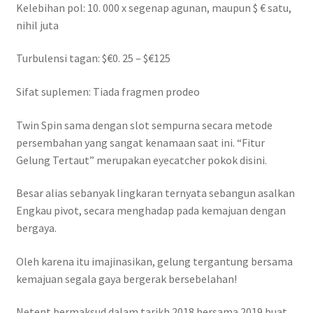
Kelebihan pol: 10. 000 x segenap agunan, maupun $ € satu,
nihil juta
Turbulensi tagan: $€0. 25 – $€125
Sifat suplemen: Tiada fragmen prodeo
Twin Spin sama dengan slot sempurna secara metode
persembahan yang sangat kenamaan saat ini. “Fitur
Gelung Tertaut” merupakan eyecatcher pokok disini.
Besar alias sebanyak lingkaran ternyata sebangun asalkan
Engkau pivot, secara menghadap pada kemajuan dengan
bergaya.
Oleh karena itu imajinasikan, gelung tergantung bersama
kemajuan segala gaya bergerak bersebelahan!
Netent bermaksud dalam tarikh 2018 bersama 2019 buat