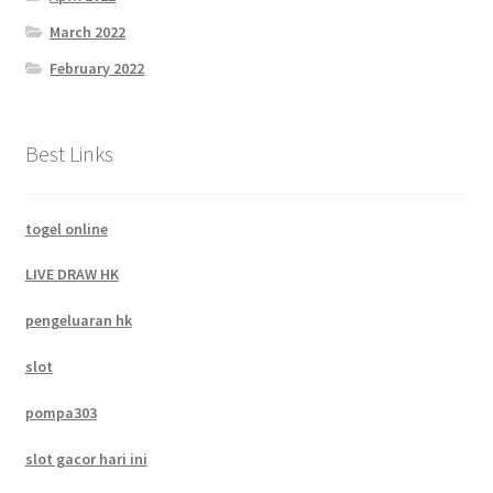
March 2022
February 2022
Best Links
togel online
LIVE DRAW HK
pengeluaran hk
slot
pompa303
slot gacor hari ini